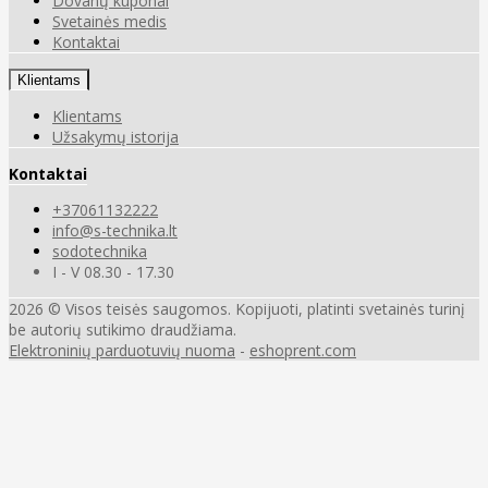
Dovanų kuponai
Svetainės medis
Kontaktai
Klientams
Klientams
Užsakymų istorija
Kontaktai
+37061132222
info@s-technika.lt
sodotechnika
I - V 08.30 - 17.30
2026 © Visos teisės saugomos. Kopijuoti, platinti svetainės turinį
be autorių sutikimo draudžiama.
Elektroninių parduotuvių nuoma
-
eshoprent.com