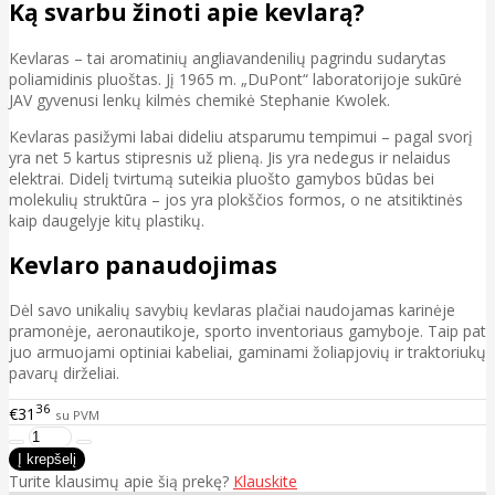
Ką svarbu žinoti apie kevlarą?
Kevlaras – tai aromatinių angliavandenilių pagrindu sudarytas
poliamidinis pluoštas. Jį 1965 m. „DuPont“ laboratorijoje sukūrė
JAV gyvenusi lenkų kilmės chemikė Stephanie Kwolek.
Kevlaras pasižymi labai dideliu atsparumu tempimui – pagal svorį
yra net 5 kartus stipresnis už plieną. Jis yra nedegus ir nelaidus
elektrai. Didelį tvirtumą suteikia pluošto gamybos būdas bei
molekulių struktūra – jos yra plokščios formos, o ne atsitiktinės
kaip daugelyje kitų plastikų.
Kevlaro panaudojimas
Dėl savo unikalių savybių kevlaras plačiai naudojamas karinėje
pramonėje, aeronautikoje, sporto inventoriaus gamyboje. Taip pat
juo armuojami optiniai kabeliai, gaminami žoliapjovių ir traktoriukų
pavarų dirželiai.
36
€31
su PVM
Turite klausimų apie šią prekę?
Klauskite