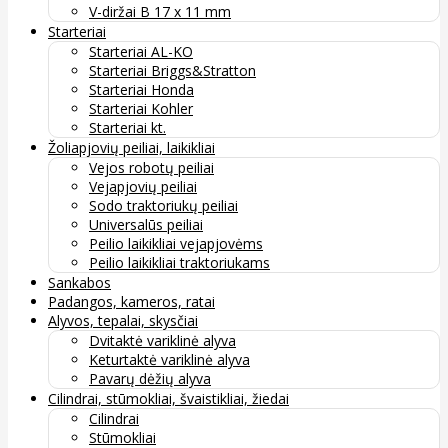
V-diržai B 17 x 11 mm
Starteriai
Starteriai AL-KO
Starteriai Briggs&Stratton
Starteriai Honda
Starteriai Kohler
Starteriai kt.
Žoliapjovių peiliai, laikikliai
Vejos robotų peiliai
Vejapjovių peiliai
Sodo traktoriukų peiliai
Universalūs peiliai
Peilio laikikliai vejapjovėms
Peilio laikikliai traktoriukams
Sankabos
Padangos, kameros, ratai
Alyvos, tepalai, skysčiai
Dvitaktė variklinė alyva
Keturtaktė variklinė alyva
Pavarų dėžių alyva
Cilindrai, stūmokliai, švaistikliai, žiedai
Cilindrai
Stūmokliai