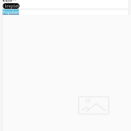
€459
Į krepšelį
Populiari