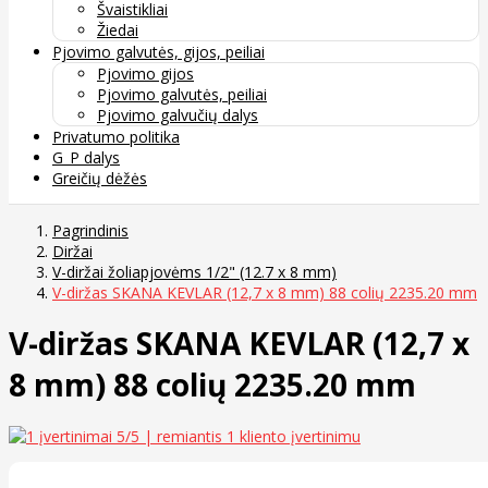
Švaistikliai
Žiedai
Pjovimo galvutės, gijos, peiliai
Pjovimo gijos
Pjovimo galvutės, peiliai
Pjovimo galvučių dalys
Privatumo politika
G_P dalys
Greičių dėžės
Pagrindinis
Diržai
V-diržai žoliapjovėms 1/2" (12.7 x 8 mm)
V-diržas SKANA KEVLAR (12,7 x 8 mm) 88 colių 2235.20 mm
V-diržas SKANA KEVLAR (12,7 x
8 mm) 88 colių 2235.20 mm
5
/5 | remiantis
1
kliento įvertinimu