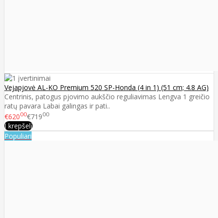
Vejapjovė AL-KO Premium 520 SP-Honda (4 in 1) (51 cm; 4.8 AG)
Centrinis, patogus pjovimo aukščio reguliavimas Lengva 1 greičio
ratų pavara Labai galingas ir pati..
00
00
€620
€719
Į krepšelį
Populiari