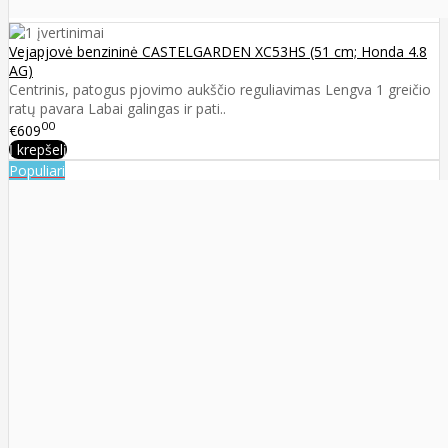
Vejapjovė benzininė CASTELGARDEN XC53HS (51 cm; Honda 4.8
AG)
Centrinis, patogus pjovimo aukščio reguliavimas Lengva 1 greičio
ratų pavara Labai galingas ir pati..
00
€609
Į krepšelį
Populiari