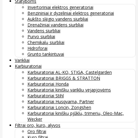
Statyboms
Invertoriniai elektros generatoriai
Benzininiai ir dyzeliniai elektros generatoriai
Aukšto slėgio vandens siurbliai
Drenažiniai vandens siurbliai
Vandens siurbliai
Purvo siurbliai
Chemikalų siurbliai
Hidroforai
Grunto tankintuvai
Varikliai
Karbiuratoriai
Karbiuratoriai AL-KO, STIGA, Castelgarden
Karbiuratoriai BRIGGS & STRATTON
Karbiuratoriai Honda
Karbiuratoriai kiniškų variklių vejapjovėms
Karbiuratoriai Stihl
Karbiuratoriai Husqvarna, Partner
Karbiuratoriai Loncin, Zongshen
Karbiuratoriai kiniškų pjūklų, trimerių, Oleo-Mac,
Wecker
Filtrai oro, kuro, alyvos
Oro filtrai
Kuro filtrai