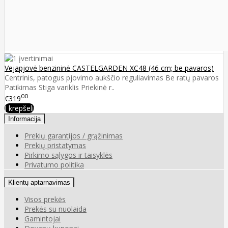
Vejapjovė benzininė CASTELGARDEN XC48 (46 cm; be pavaros)
Centrinis, patogus pjovimo aukščio reguliavimas Be ratų pavaros
Patikimas Stiga variklis Priekinė r..
00
€319
Į krepšelį
Informacija
Prekių garantijos / grąžinimas
Prekių pristatymas
Pirkimo sąlygos ir taisyklės
Privatumo politika
Klientų aptarnavimas
Visos prekės
Prekės su nuolaida
Gamintojai