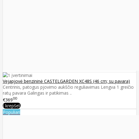
Vejapjovė benzininė CASTELGARDEN XC48S (46 cm; su pavara)
Centrinis, patogus pjovimo aukščio reguliavimas Lengva 1 greičio
ratų pavara Galingas ir patikimas ..
00
€369
Į krepšelį
Populiari