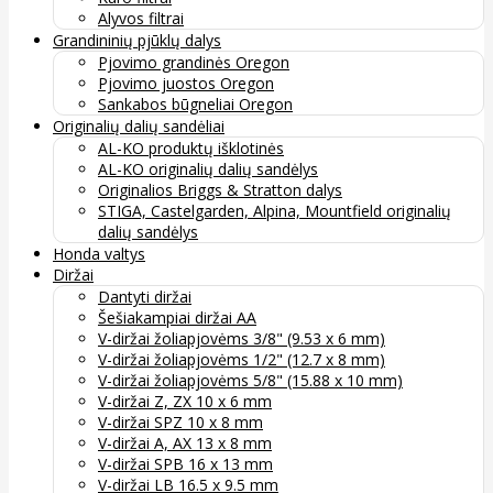
Alyvos filtrai
Grandininių pjūklų dalys
Pjovimo grandinės Oregon
Pjovimo juostos Oregon
Sankabos būgneliai Oregon
Originalių dalių sandėliai
AL-KO produktų išklotinės
AL-KO originalių dalių sandėlys
Originalios Briggs & Stratton dalys
STIGA, Castelgarden, Alpina, Mountfield originalių
dalių sandėlys
Honda valtys
Diržai
Dantyti diržai
Šešiakampiai diržai AA
V-diržai žoliapjovėms 3/8" (9.53 x 6 mm)
V-diržai žoliapjovėms 1/2" (12.7 x 8 mm)
V-diržai žoliapjovėms 5/8" (15.88 x 10 mm)
V-diržai Z, ZX 10 x 6 mm
V-diržai SPZ 10 x 8 mm
V-diržai A, AX 13 x 8 mm
V-diržai SPB 16 x 13 mm
V-diržai LB 16.5 x 9.5 mm