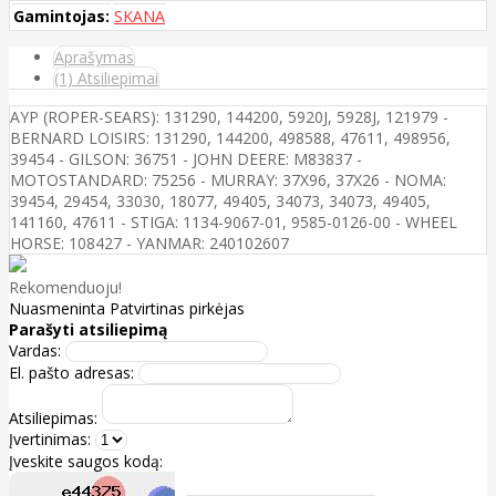
Gamintojas:
SKANA
Aprašymas
(1) Atsiliepimai
AYP (ROPER-SEARS): 131290, 144200, 5920J, 5928J, 121979 -
BERNARD LOISIRS: 131290, 144200, 498588, 47611, 498956,
39454 - GILSON: 36751 - JOHN DEERE: M83837 -
MOTOSTANDARD: 75256 - MURRAY: 37X96, 37X26 - NOMA:
39454, 29454, 33030, 18077, 49405, 34073, 34073, 49405,
141160, 47611 - STIGA: 1134-9067-01, 9585-0126-00 - WHEEL
HORSE: 108427 - YANMAR: 240102607
Rekomenduoju!
Nuasmeninta
Patvirtinas pirkėjas
Parašyti atsiliepimą
Vardas:
El. pašto adresas:
Atsiliepimas:
Įvertinimas:
Įveskite saugos kodą: