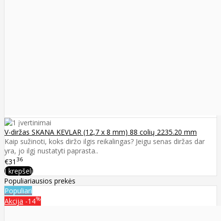
V-diržas SKANA KEVLAR (12,7 x 8 mm) 88 colių 2235.20 mm
Kaip sužinoti, koks diržo ilgis reikalingas? Jeigu senas diržas dar
yra, jo ilgį nustatyti paprasta..
36
€31
Į krepšelį
Populiariausios prekės
Populiari
%
Akcija
-14