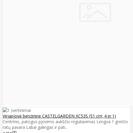
Vejapjovė benzininė CASTELGARDEN XC53S (51 cm; 4 in 1)
Centrinis, patogus pjovimo aukščio reguliavimas Lengva 1 greičio
ratų pavara Labai galingas ir pati..
00