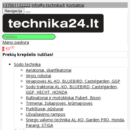
+37061132222
info@s-technika.lt
Kontaktai
Navigacija
Mano paskyra
00
€0
0
Prekių krepšelis tuščias!
Sodo technika
Aeratoriai, skarifikatoriai
Vejos robotai
Vejapjovės AL-KO, BLUEBIRD, Castelgarden, GGP
Sodo traktoriai AL-KO, BLUEBIRD, Castelgarden,
GGP, HECHT, HONDA
Kultivatoriai ir motoblokai Pubert, Bison
Trimeriai, žoliapjovės, krūmapjovės
Purkštuvai, pūstuvai
Užvažiavimo rampos
Sniego valymo technika AL-KO, Garden PRO, Honda,
Parang, STIGA