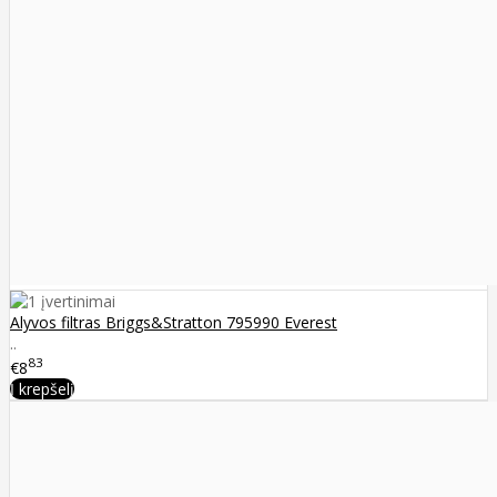
Alyvos filtras Briggs&Stratton 795990 Everest
..
83
€8
Į krepšelį