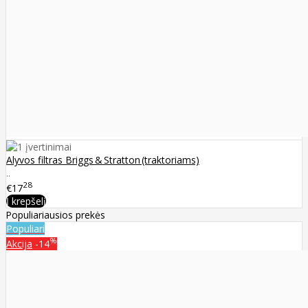
Alyvos filtras Briggs & Stratton (traktoriams)
..
28
€17
Į krepšelį
Populiariausios prekės
Populiari
%
Akcija
-14