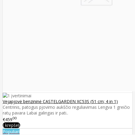
Vejapjovė benzininė CASTELGARDEN XC53S (51 cm; 4 in 1)
Centrinis, patogus pjovimo aukščio reguliavimas Lengva 1 greičio
ratų pavara Labai galingas ir pati..
00
€459
Į krepšelį
Populiari