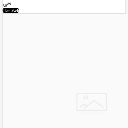
89
€8
Į krepšelį