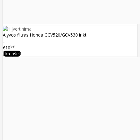
Alyvos filtras Honda GCV520/GCV530 ir kt.
..
89
€10
Į krepšelį