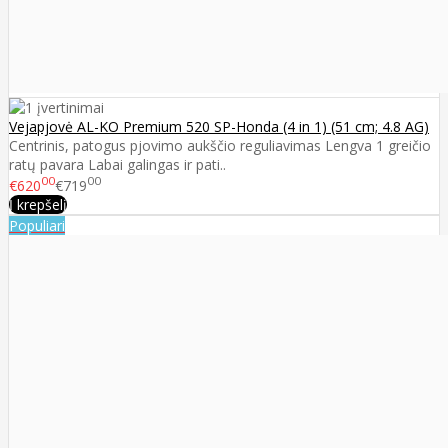
Vejapjovė AL-KO Premium 520 SP-Honda (4 in 1) (51 cm; 4.8 AG)
Centrinis, patogus pjovimo aukščio reguliavimas Lengva 1 greičio
ratų pavara Labai galingas ir pati..
00
00
€620
€719
Į krepšelį
Populiari