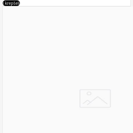
Į krepšelį