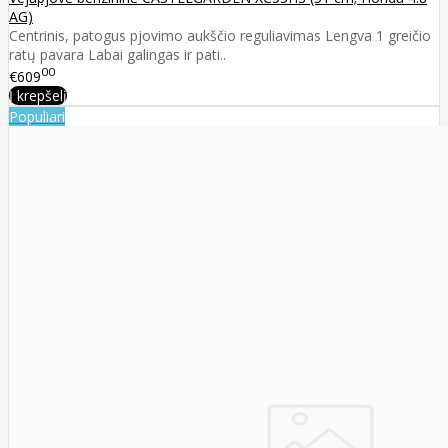
AG)
Centrinis, patogus pjovimo aukščio reguliavimas Lengva 1 greičio
ratų pavara Labai galingas ir pati..
00
€609
Į krepšelį
Populiari