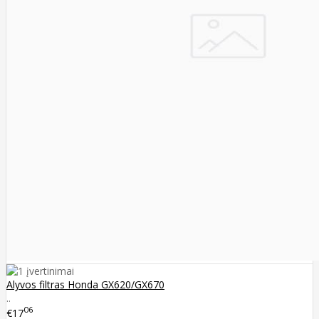
Alyvos filtras Honda GX620/GX670
..
06
€17