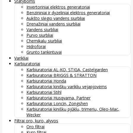
Statyboms
Invertoriniai elektros generatoriai
Benzininiai ir dyzeliniai elektros generatoriai
Aukšto slėgio vandens siurbliai
Drenažiniai vandens siurbliai
Vandens siurbliai
Purvo siurbliai
Chemikalų siurbliai
Hidroforai
Grunto tankintuvai
Varikliai
Karbiuratoriai
Karbiuratoriai AL-KO, STIGA, Castelgarden
Karbiuratoriai BRIGGS & STRATTON
Karbiuratoriai Honda
Karbiuratoriai kiniškų variklių vejapjovėms
Karbiuratoriai Stihl
Karbiuratoriai Husqvarna, Partner
Karbiuratoriai Loncin, Zongshen
Karbiuratoriai kiniškų pjūklų, trimerių, Oleo-Mac,
Wecker
Filtrai oro, kuro, alyvos
Oro filtrai
Kuro filtrai