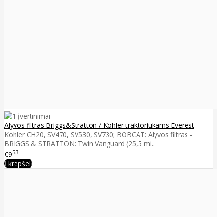
Alyvos filtras Briggs&Stratton / Kohler traktoriukams Everest
Kohler CH20, SV470, SV530, SV730; BOBCAT: Alyvos filtras -
BRIGGS & STRATTON: Twin Vanguard (25,5 mi..
53
€9
Į krepšelį