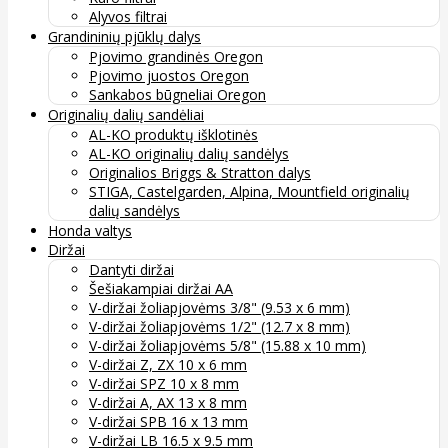
Alyvos filtrai
Grandininių pjūklų dalys
Pjovimo grandinės Oregon
Pjovimo juostos Oregon
Sankabos būgneliai Oregon
Originalių dalių sandėliai
AL-KO produktų išklotinės
AL-KO originalių dalių sandėlys
Originalios Briggs & Stratton dalys
STIGA, Castelgarden, Alpina, Mountfield originalių
dalių sandėlys
Honda valtys
Diržai
Dantyti diržai
Šešiakampiai diržai AA
V-diržai žoliapjovėms 3/8" (9.53 x 6 mm)
V-diržai žoliapjovėms 1/2" (12.7 x 8 mm)
V-diržai žoliapjovėms 5/8" (15.88 x 10 mm)
V-diržai Z, ZX 10 x 6 mm
V-diržai SPZ 10 x 8 mm
V-diržai A, AX 13 x 8 mm
V-diržai SPB 16 x 13 mm
V-diržai LB 16.5 x 9.5 mm