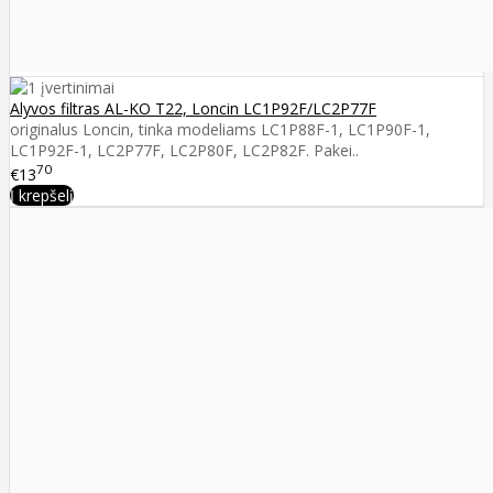
Alyvos filtras AL-KO T22, Loncin LC1P92F/LC2P77F
originalus Loncin, tinka modeliams LC1P88F-1, LC1P90F-1,
LC1P92F-1, LC2P77F, LC2P80F, LC2P82F. Pakei..
70
€13
Į krepšelį