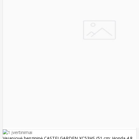
Vejapjovė benzininė CASTELGARDEN XC53HS (51 cm; Honda 4.8