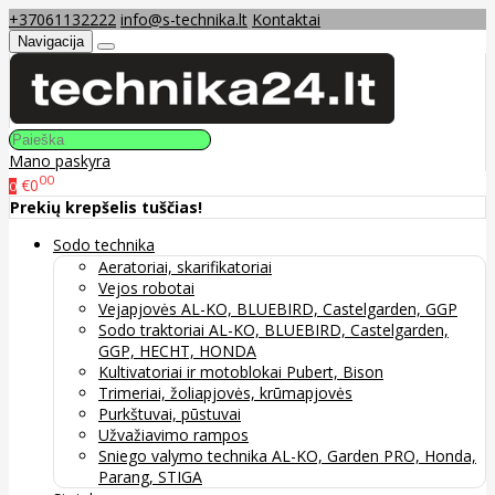
+37061132222
info@s-technika.lt
Kontaktai
Navigacija
Mano paskyra
00
€0
0
Prekių krepšelis tuščias!
Sodo technika
Aeratoriai, skarifikatoriai
Vejos robotai
Vejapjovės AL-KO, BLUEBIRD, Castelgarden, GGP
Sodo traktoriai AL-KO, BLUEBIRD, Castelgarden,
GGP, HECHT, HONDA
Kultivatoriai ir motoblokai Pubert, Bison
Trimeriai, žoliapjovės, krūmapjovės
Purkštuvai, pūstuvai
Užvažiavimo rampos
Sniego valymo technika AL-KO, Garden PRO, Honda,
Parang, STIGA