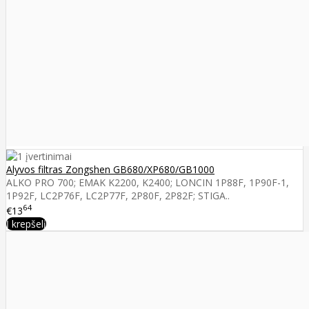
Alyvos filtras Zongshen GB680/XP680/GB1000
ALKO PRO 700; EMAK K2200, K2400; LONCIN 1P88F, 1P90F-1,
1P92F, LC2P76F, LC2P77F, 2P80F, 2P82F; STIGA..
64
€13
Į krepšelį