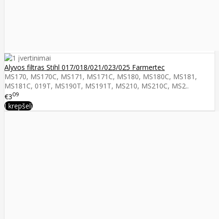
Alyvos filtras Stihl 017/018/021/023/025 Farmertec
MS170, MS170C, MS171, MS171C, MS180, MS180C, MS181,
MS181C, 019T, MS190T, MS191T, MS210, MS210C, MS2..
09
€3
Į krepšelį