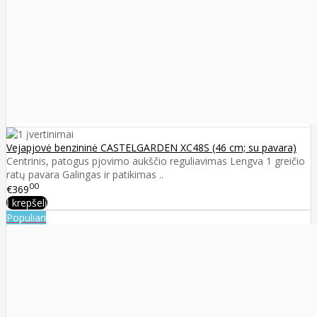
Vejapjovė benzininė CASTELGARDEN XC48S (46 cm; su pavara)
Centrinis, patogus pjovimo aukščio reguliavimas Lengva 1 greičio
ratų pavara Galingas ir patikimas ..
00
€369
Į krepšelį
Populiari