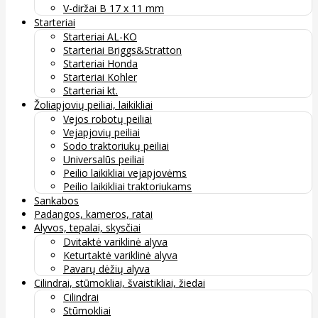
V-diržai B 17 x 11 mm
Starteriai
Starteriai AL-KO
Starteriai Briggs&Stratton
Starteriai Honda
Starteriai Kohler
Starteriai kt.
Žoliapjovių peiliai, laikikliai
Vejos robotų peiliai
Vejapjovių peiliai
Sodo traktoriukų peiliai
Universalūs peiliai
Peilio laikikliai vejapjovėms
Peilio laikikliai traktoriukams
Sankabos
Padangos, kameros, ratai
Alyvos, tepalai, skysčiai
Dvitaktė variklinė alyva
Keturtaktė variklinė alyva
Pavarų dėžių alyva
Cilindrai, stūmokliai, švaistikliai, žiedai
Cilindrai
Stūmokliai