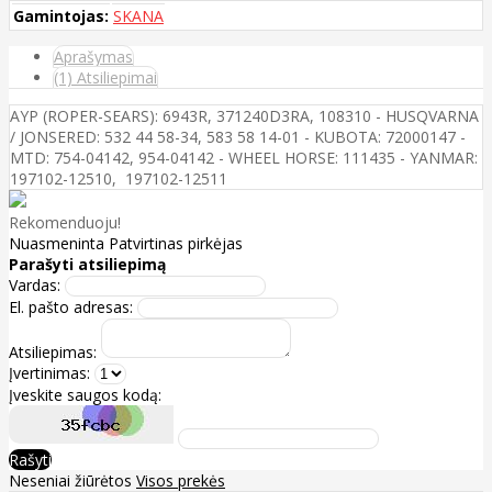
Gamintojas:
SKANA
Aprašymas
(1) Atsiliepimai
AYP (ROPER-SEARS): 6943R, 371240D3RA, 108310 - HUSQVARNA
/ JONSERED: 532 44 58-34, 583 58 14-01 - KUBOTA: 72000147 -
MTD: 754-04142, 954-04142 - WHEEL HORSE: 111435 - YANMAR:
197102-12510, 197102-12511
Rekomenduoju!
Nuasmeninta
Patvirtinas pirkėjas
Parašyti atsiliepimą
Vardas:
El. pašto adresas:
Atsiliepimas:
Įvertinimas:
Įveskite saugos kodą:
Rašyti
Neseniai žiūrėtos
Visos prekės