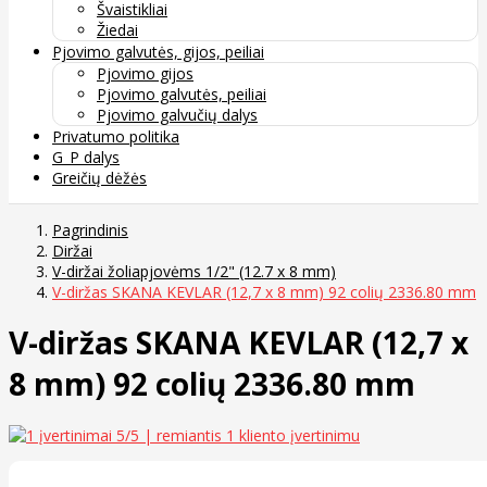
Švaistikliai
Žiedai
Pjovimo galvutės, gijos, peiliai
Pjovimo gijos
Pjovimo galvutės, peiliai
Pjovimo galvučių dalys
Privatumo politika
G_P dalys
Greičių dėžės
Pagrindinis
Diržai
V-diržai žoliapjovėms 1/2" (12.7 x 8 mm)
V-diržas SKANA KEVLAR (12,7 x 8 mm) 92 colių 2336.80 mm
V-diržas SKANA KEVLAR (12,7 x
8 mm) 92 colių 2336.80 mm
5
/5 | remiantis
1
kliento įvertinimu