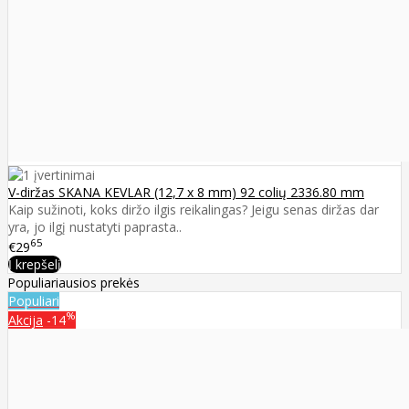
V-diržas SKANA KEVLAR (12,7 x 8 mm) 92 colių 2336.80 mm
Kaip sužinoti, koks diržo ilgis reikalingas? Jeigu senas diržas dar
yra, jo ilgį nustatyti paprasta..
65
€29
Į krepšelį
Populiariausios prekės
Populiari
%
Akcija
-14