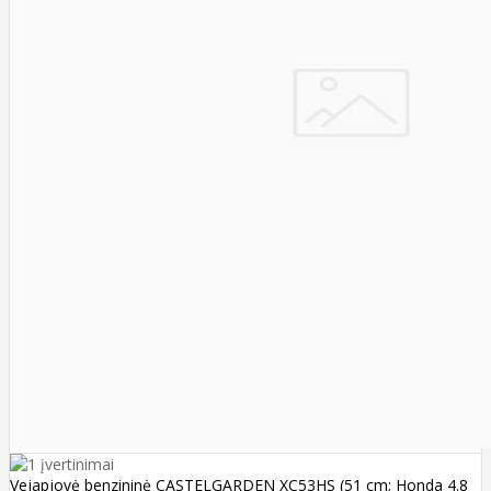
Vejapjovė benzininė CASTELGARDEN XC53HS (51 cm; Honda 4.8