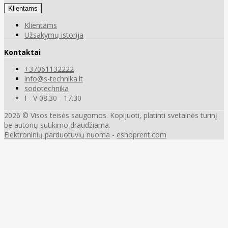
Klientams
Klientams
Užsakymų istorija
Kontaktai
+37061132222
info@s-technika.lt
sodotechnika
I - V 08.30 - 17.30
2026 © Visos teisės saugomos. Kopijuoti, platinti svetainės turinį
be autorių sutikimo draudžiama.
Elektroninių parduotuvių nuoma
-
eshoprent.com