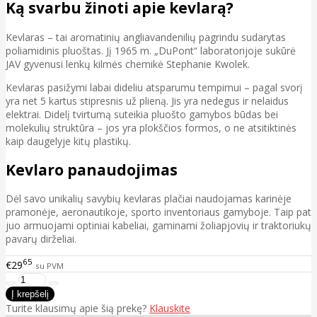
Ką svarbu žinoti apie kevlarą?
Kevlaras – tai aromatinių angliavandenilių pagrindu sudarytas
poliamidinis pluoštas. Jį 1965 m. „DuPont“ laboratorijoje sukūrė
JAV gyvenusi lenkų kilmės chemikė Stephanie Kwolek.
Kevlaras pasižymi labai dideliu atsparumu tempimui – pagal svorį
yra net 5 kartus stipresnis už plieną. Jis yra nedegus ir nelaidus
elektrai. Didelį tvirtumą suteikia pluošto gamybos būdas bei
molekulių struktūra – jos yra plokščios formos, o ne atsitiktinės
kaip daugelyje kitų plastikų.
Kevlaro panaudojimas
Dėl savo unikalių savybių kevlaras plačiai naudojamas karinėje
pramonėje, aeronautikoje, sporto inventoriaus gamyboje. Taip pat
juo armuojami optiniai kabeliai, gaminami žoliapjovių ir traktoriukų
pavarų dirželiai.
65
€29
su PVM
Turite klausimų apie šią prekę?
Klauskite