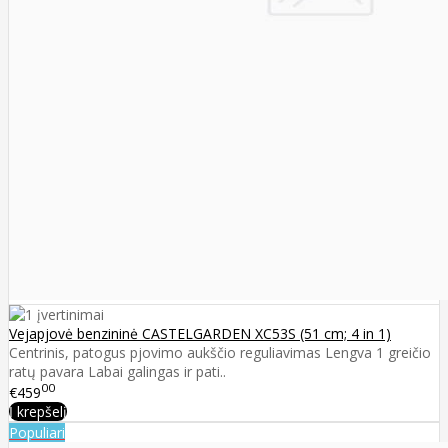
Vejapjovė benzininė CASTELGARDEN XC53S (51 cm; 4 in 1)
Centrinis, patogus pjovimo aukščio reguliavimas Lengva 1 greičio
ratų pavara Labai galingas ir pati..
00
€459
Į krepšelį
Populiari