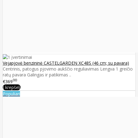
Vejapjovė benzininė CASTELGARDEN XC48S (46 cm; su pavara)
Centrinis, patogus pjovimo aukščio reguliavimas Lengva 1 greičio
ratų pavara Galingas ir patikimas ..
00
€369
Į krepšelį
Populiari