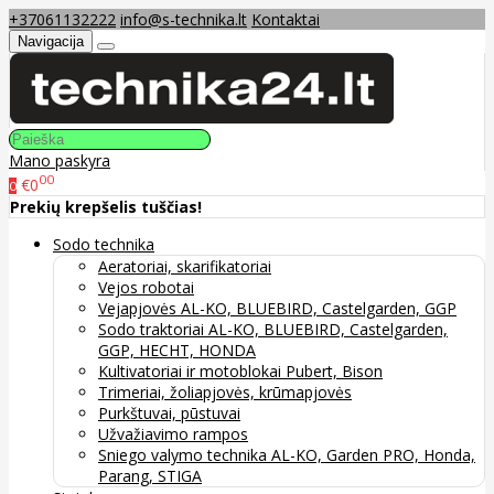
+37061132222
info@s-technika.lt
Kontaktai
Navigacija
Mano paskyra
00
€0
0
Prekių krepšelis tuščias!
Sodo technika
Aeratoriai, skarifikatoriai
Vejos robotai
Vejapjovės AL-KO, BLUEBIRD, Castelgarden, GGP
Sodo traktoriai AL-KO, BLUEBIRD, Castelgarden,
GGP, HECHT, HONDA
Kultivatoriai ir motoblokai Pubert, Bison
Trimeriai, žoliapjovės, krūmapjovės
Purkštuvai, pūstuvai
Užvažiavimo rampos
Sniego valymo technika AL-KO, Garden PRO, Honda,
Parang, STIGA