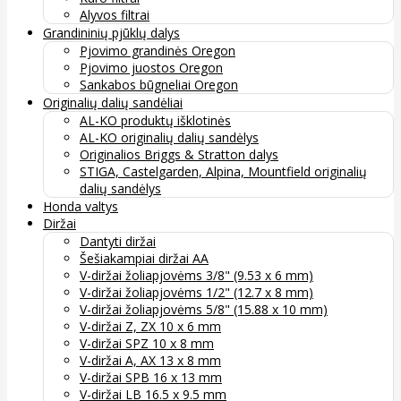
Alyvos filtrai
Grandininių pjūklų dalys
Pjovimo grandinės Oregon
Pjovimo juostos Oregon
Sankabos būgneliai Oregon
Originalių dalių sandėliai
AL-KO produktų išklotinės
AL-KO originalių dalių sandėlys
Originalios Briggs & Stratton dalys
STIGA, Castelgarden, Alpina, Mountfield originalių
dalių sandėlys
Honda valtys
Diržai
Dantyti diržai
Šešiakampiai diržai AA
V-diržai žoliapjovėms 3/8" (9.53 x 6 mm)
V-diržai žoliapjovėms 1/2" (12.7 x 8 mm)
V-diržai žoliapjovėms 5/8" (15.88 x 10 mm)
V-diržai Z, ZX 10 x 6 mm
V-diržai SPZ 10 x 8 mm
V-diržai A, AX 13 x 8 mm
V-diržai SPB 16 x 13 mm
V-diržai LB 16.5 x 9.5 mm