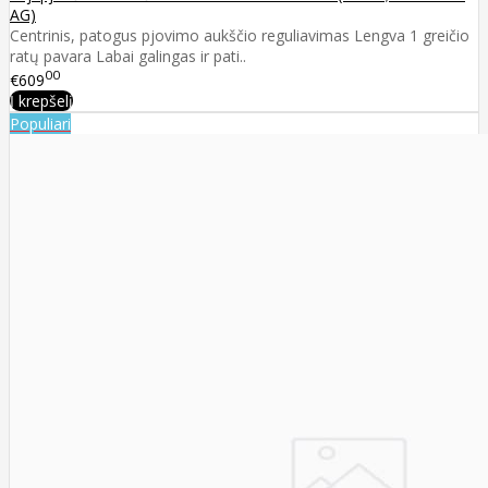
AG)
Centrinis, patogus pjovimo aukščio reguliavimas Lengva 1 greičio
ratų pavara Labai galingas ir pati..
00
€609
Į krepšelį
Populiari