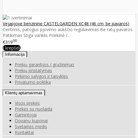
Vejapjovė benzininė CASTELGARDEN XC48 (46 cm; be pavaros)
Centrinis, patogus pjovimo aukščio reguliavimas Be ratų pavaros
Patikimas Stiga variklis Priekinė r..
00
€319
Į krepšelį
Informacija
Prekių garantijos / grąžinimas
Prekių pristatymas
Pirkimo sąlygos ir taisyklės
Privatumo politika
Klientų aptarnavimas
Visos prekės
Prekės su nuolaida
Gamintojai
Dovanų kuponai
Svetainės medis
Kontaktai