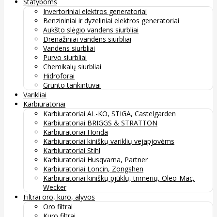
Statyboms
Invertoriniai elektros generatoriai
Benzininiai ir dyzeliniai elektros generatoriai
Aukšto slėgio vandens siurbliai
Drenažiniai vandens siurbliai
Vandens siurbliai
Purvo siurbliai
Chemikalų siurbliai
Hidroforai
Grunto tankintuvai
Varikliai
Karbiuratoriai
Karbiuratoriai AL-KO, STIGA, Castelgarden
Karbiuratoriai BRIGGS & STRATTON
Karbiuratoriai Honda
Karbiuratoriai kiniškų variklių vejapjovėms
Karbiuratoriai Stihl
Karbiuratoriai Husqvarna, Partner
Karbiuratoriai Loncin, Zongshen
Karbiuratoriai kiniškų pjūklų, trimerių, Oleo-Mac,
Wecker
Filtrai oro, kuro, alyvos
Oro filtrai
Kuro filtrai