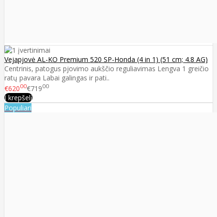
Vejapjovė AL-KO Premium 520 SP-Honda (4 in 1) (51 cm; 4.8 AG)
Centrinis, patogus pjovimo aukščio reguliavimas Lengva 1 greičio
ratų pavara Labai galingas ir pati..
00
00
€620
€719
Į krepšelį
Populiari