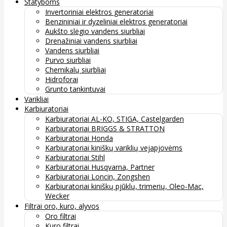
Statyboms
Invertoriniai elektros generatoriai
Benzininiai ir dyzeliniai elektros generatoriai
Aukšto slėgio vandens siurbliai
Drenažiniai vandens siurbliai
Vandens siurbliai
Purvo siurbliai
Chemikalų siurbliai
Hidroforai
Grunto tankintuvai
Varikliai
Karbiuratoriai
Karbiuratoriai AL-KO, STIGA, Castelgarden
Karbiuratoriai BRIGGS & STRATTON
Karbiuratoriai Honda
Karbiuratoriai kiniškų variklių vejapjovėms
Karbiuratoriai Stihl
Karbiuratoriai Husqvarna, Partner
Karbiuratoriai Loncin, Zongshen
Karbiuratoriai kiniškų pjūklų, trimerių, Oleo-Mac,
Wecker
Filtrai oro, kuro, alyvos
Oro filtrai
Kuro filtrai