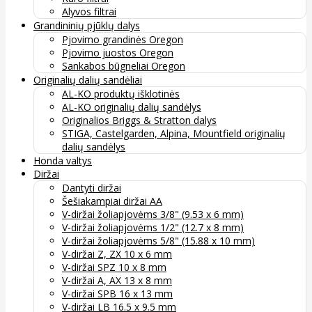
Alyvos filtrai
Grandininių pjūklų dalys
Pjovimo grandinės Oregon
Pjovimo juostos Oregon
Sankabos būgneliai Oregon
Originalių dalių sandėliai
AL-KO produktų išklotinės
AL-KO originalių dalių sandėlys
Originalios Briggs & Stratton dalys
STIGA, Castelgarden, Alpina, Mountfield originalių
dalių sandėlys
Honda valtys
Diržai
Dantyti diržai
Šešiakampiai diržai AA
V-diržai žoliapjovėms 3/8" (9.53 x 6 mm)
V-diržai žoliapjovėms 1/2" (12.7 x 8 mm)
V-diržai žoliapjovėms 5/8" (15.88 x 10 mm)
V-diržai Z, ZX 10 x 6 mm
V-diržai SPZ 10 x 8 mm
V-diržai A, AX 13 x 8 mm
V-diržai SPB 16 x 13 mm
V-diržai LB 16.5 x 9.5 mm