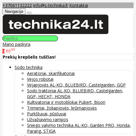
+37061132222
info@s-technika.lt
Kontaktai
Navigacija
Mano paskyra
00
€0
0
Prekių krepšelis tuščias!
Sodo technika
Aeratoriai, skarifikatoriai
Vejos robotai
Vejapjovės AL-KO, BLUEBIRD, Castelgarden, GGP
Sodo traktoriai AL-KO, BLUEBIRD, Castelgarden,
GGP, HECHT, HONDA
Kultivatoriai ir motoblokai Pubert, Bison
Trimeriai, žoliapjovės, krūmapjovės
Purkštuvai, pūstuvai
Užvažiavimo rampos
Sniego valymo technika AL-KO, Garden PRO, Honda,
Parang, STIGA