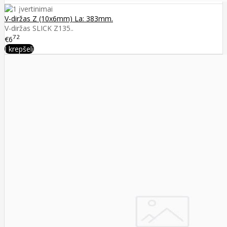
V-diržas Z (10x6mm) La: 383mm.
V-diržas SLICK Z135..
72
€6
Į krepšelį