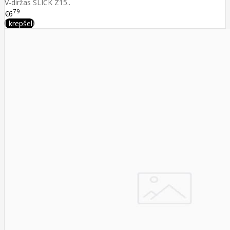
V-diržas SLICK Z15..
79
€6
Į krepšelį