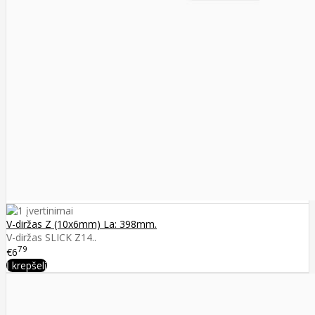
V-diržas Z (10x6mm) La: 398mm.
V-diržas SLICK Z14..
79
€6
Į krepšelį