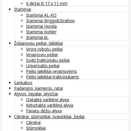
V-diržai B 17 x 11 mm
Starteriai
Starteriai AL-KO
Starteriai Briggs&Stratton
Starteriai Honda
Starteriai Kohler
Starteriai kt.
Žoliapjovių peiliai, laikikliai
Vejos robotų peiliai
Vejapjovių peiliai
Sodo traktoriukų peiliai
Universalūs peiliai
Peilio laikikliai vejapjovėms
Peilio laikikliai traktoriukams
Sankabos
Padangos, kameros, ratai
Alyvos, tepalai, skysčiai
Dvitaktė variklinė alyva
Keturtaktė variklinė alyva
Pavarų dėžių alyva
Cilindrai, stūmokliai, švaistikliai, žiedai
Cilindrai
Stūmokliai