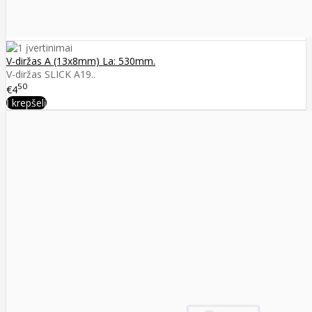
V-diržas A (13x8mm) La: 530mm.
V-diržas SLICK A19..
50
€4
Į krepšelį