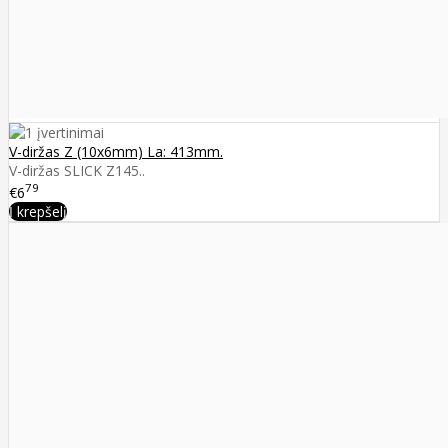
V-diržas Z (10x6mm) La: 413mm.
V-diržas SLICK Z145..
79
€6
Į krepšelį