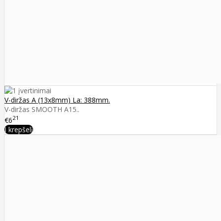
V-diržas A (13x8mm) La: 388mm.
V-diržas SMOOTH A15..
21
€6
Į krepšelį