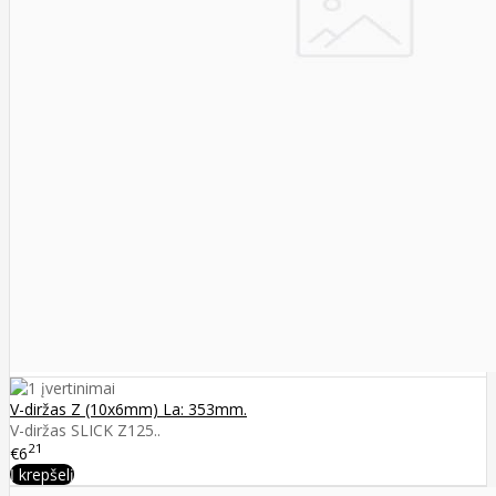
V-diržas Z (10x6mm) La: 353mm.
V-diržas SLICK Z125..
21
€6
Į krepšelį