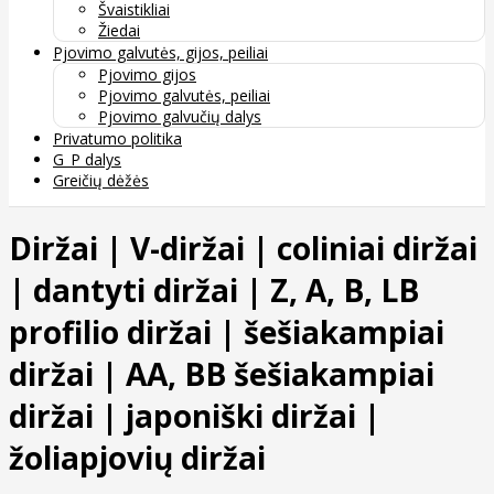
Švaistikliai
Žiedai
Pjovimo galvutės, gijos, peiliai
Pjovimo gijos
Pjovimo galvutės, peiliai
Pjovimo galvučių dalys
Privatumo politika
G_P dalys
Greičių dėžės
Diržai | V-diržai | coliniai diržai
| dantyti diržai | Z, A, B, LB
profilio diržai | šešiakampiai
diržai | AA, BB šešiakampiai
diržai | japoniški diržai |
žoliapjovių diržai