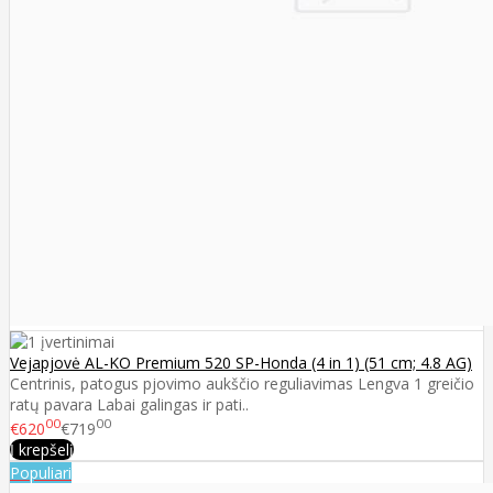
Vejapjovė AL-KO Premium 520 SP-Honda (4 in 1) (51 cm; 4.8 AG)
Centrinis, patogus pjovimo aukščio reguliavimas Lengva 1 greičio
ratų pavara Labai galingas ir pati..
00
00
€620
€719
Į krepšelį
Populiari