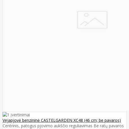
Vejapjovė benzininė CASTELGARDEN XC48 (46 cm; be pavaros)
Centrinis, patogus pjovimo aukščio reguliavimas Be ratų pavaros