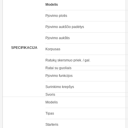
Modelis
Pjovimo plotis
Pjovimo aukščio padėtys
Pjovimo aukštis
SPECIFIKACIJA
Korpusas
Ratukų skersmuo priek. / gal.
Ratai su guoliais
Pjovimo funkcijos
Surinkimo krepšys
Svoris
Modelis
Tipas
Starteris