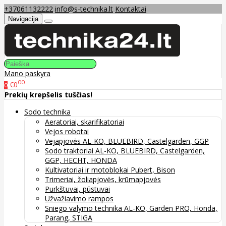
+37061132222
info@s-technika.lt
Kontaktai
Navigacija
Mano paskyra
00
€0
0
Prekių krepšelis tuščias!
Sodo technika
Aeratoriai, skarifikatoriai
Vejos robotai
Vejapjovės AL-KO, BLUEBIRD, Castelgarden, GGP
Sodo traktoriai AL-KO, BLUEBIRD, Castelgarden,
GGP, HECHT, HONDA
Kultivatoriai ir motoblokai Pubert, Bison
Trimeriai, žoliapjovės, krūmapjovės
Purkštuvai, pūstuvai
Užvažiavimo rampos
Sniego valymo technika AL-KO, Garden PRO, Honda,
Parang, STIGA