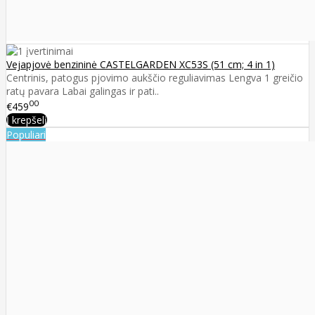
Vejapjovė benzininė CASTELGARDEN XC53S (51 cm; 4 in 1)
Centrinis, patogus pjovimo aukščio reguliavimas Lengva 1 greičio
ratų pavara Labai galingas ir pati..
00
€459
Į krepšelį
Populiari