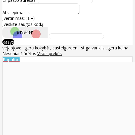
El. pašto adresas:
Atsiliepimas:
Įvertinimas:
Įveskite saugos kodą:
Rašyti
vejapjove
,
gera kokybė
,
castelgarden
,
stiga variklis
,
gera kaina
Neseniai žiūrėtos
Visos prekės
Populiari