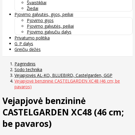
Švaistikliai
Žiedai
Pjovimo galvutės, gijos, peiliai
Pjovimo gijos
Pjovimo galvutės, peiliai
Pjovimo galvučių dalys
Privatumo politika
G_P dalys
Greičių dėžės
Pagrindinis
Sodo technika
Vejapjovės AL-KO, BLUEBIRD, Castelgarden, GGP
Vejapjovė benzininė CASTELGARDEN XC48 (46 cm; be
pavaros)
Vejapjovė benzininė
CASTELGARDEN XC48 (46 cm;
be pavaros)