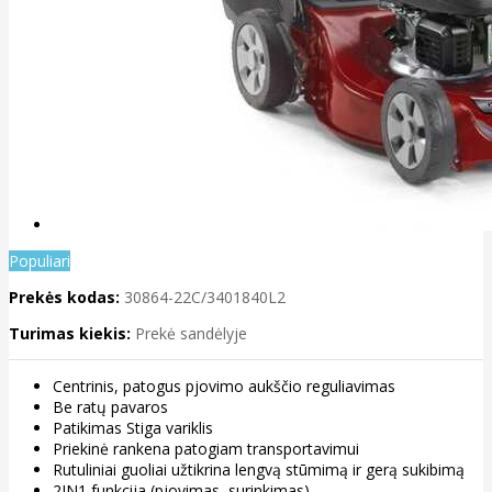
Populiari
Prekės kodas:
30864-22C/3401840L2
Turimas kiekis:
Prekė sandėlyje
Centrinis, patogus pjovimo aukščio reguliavimas
Be ratų pavaros
Patikimas Stiga variklis
Priekinė rankena patogiam transportavimui
Rutuliniai guoliai užtikrina lengvą stūmimą ir gerą sukibimą
2IN1 funkcija (pjovimas, surinkimas)