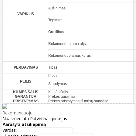
Aušinimas
VARIKLIS
Tepimas
Oro filtras
Rekomenduojama alyva
Rekomenduojamas kuras
PERDAVIMAS
Tipas
Plotis
PEILIS
Stabdymas
KILMĖS ŠALIS
Kilmės šalis
GARANTIJA
Prekės garantija
PRISTATYMAS
Prekės pristatymas iš mūsų sandėlio
Rekomenduoju!
Nuasmeninta
Patvirtinas pirkėjas
Parašyti atsiliepimą
Vardas: