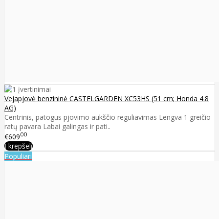
Vejapjovė benzininė CASTELGARDEN XC53HS (51 cm; Honda 4.8
AG)
Centrinis, patogus pjovimo aukščio reguliavimas Lengva 1 greičio
ratų pavara Labai galingas ir pati..
00
€609
Į krepšelį
Populiari