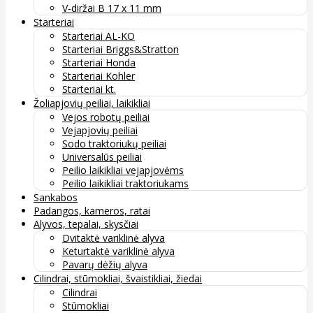
V-diržai B 17 x 11 mm
Starteriai
Starteriai AL-KO
Starteriai Briggs&Stratton
Starteriai Honda
Starteriai Kohler
Starteriai kt.
Žoliapjovių peiliai, laikikliai
Vejos robotų peiliai
Vejapjovių peiliai
Sodo traktoriukų peiliai
Universalūs peiliai
Peilio laikikliai vejapjovėms
Peilio laikikliai traktoriukams
Sankabos
Padangos, kameros, ratai
Alyvos, tepalai, skysčiai
Dvitaktė variklinė alyva
Keturtaktė variklinė alyva
Pavarų dėžių alyva
Cilindrai, stūmokliai, švaistikliai, žiedai
Cilindrai
Stūmokliai