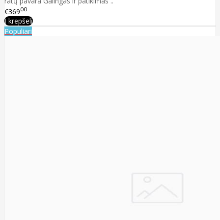
ratų pavara Galingas ir patikimas ..
00
€369
Į krepšelį
Populiari