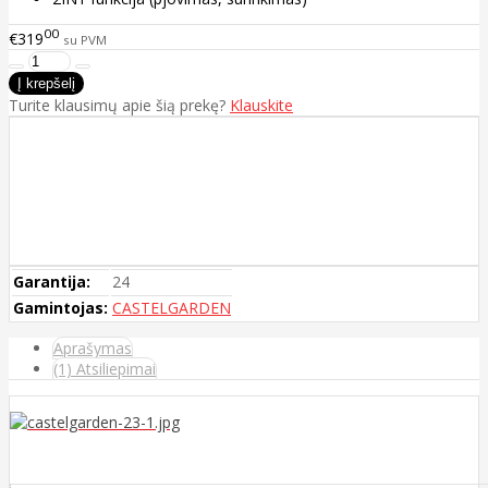
00
€319
su PVM
Turite klausimų apie šią prekę?
Klauskite
Garantija:
24
Gamintojas:
CASTELGARDEN
Aprašymas
(1) Atsiliepimai