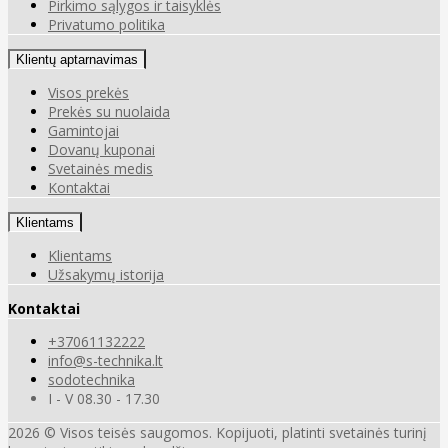
Pirkimo sąlygos ir taisyklės
Privatumo politika
Klientų aptarnavimas
Visos prekės
Prekės su nuolaida
Gamintojai
Dovanų kuponai
Svetainės medis
Kontaktai
Klientams
Klientams
Užsakymų istorija
Kontaktai
+37061132222
info@s-technika.lt
sodotechnika
I - V 08.30 - 17.30
2026 © Visos teisės saugomos. Kopijuoti, platinti svetainės turinį