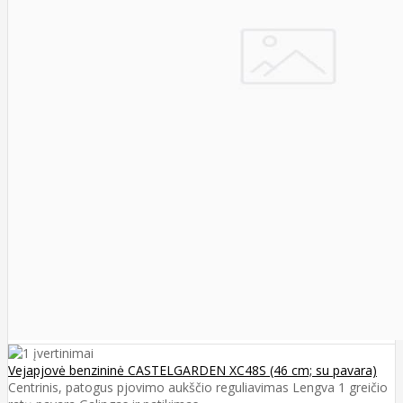
Vejapjovė benzininė CASTELGARDEN XC48S (46 cm; su pavara)
Centrinis, patogus pjovimo aukščio reguliavimas Lengva 1 greičio