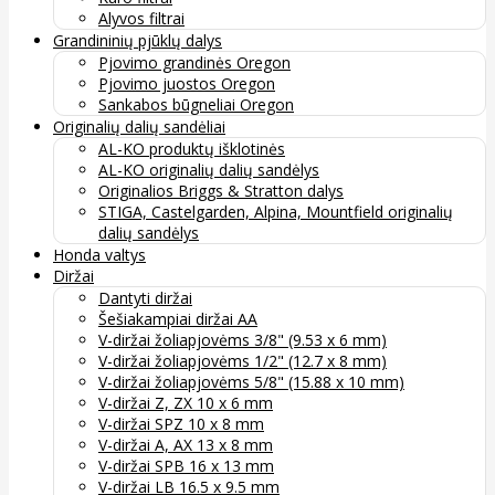
Alyvos filtrai
Grandininių pjūklų dalys
Pjovimo grandinės Oregon
Pjovimo juostos Oregon
Sankabos būgneliai Oregon
Originalių dalių sandėliai
AL-KO produktų išklotinės
AL-KO originalių dalių sandėlys
Originalios Briggs & Stratton dalys
STIGA, Castelgarden, Alpina, Mountfield originalių
dalių sandėlys
Honda valtys
Diržai
Dantyti diržai
Šešiakampiai diržai AA
V-diržai žoliapjovėms 3/8" (9.53 x 6 mm)
V-diržai žoliapjovėms 1/2" (12.7 x 8 mm)
V-diržai žoliapjovėms 5/8" (15.88 x 10 mm)
V-diržai Z, ZX 10 x 6 mm
V-diržai SPZ 10 x 8 mm
V-diržai A, AX 13 x 8 mm
V-diržai SPB 16 x 13 mm
V-diržai LB 16.5 x 9.5 mm