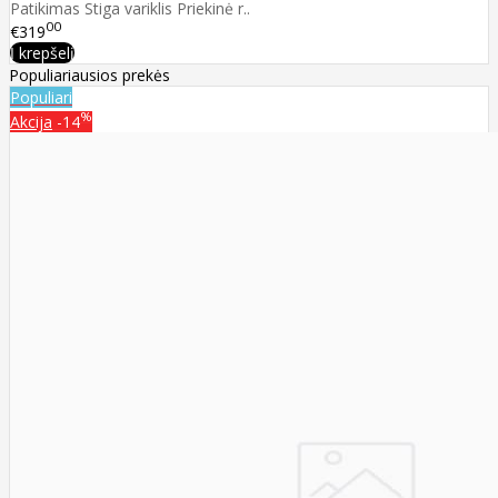
Patikimas Stiga variklis Priekinė r..
00
€319
Į krepšelį
Populiariausios prekės
Populiari
%
Akcija
-14