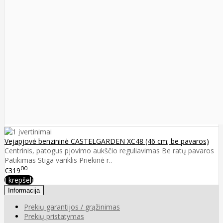
Vejapjovė benzininė CASTELGARDEN XC48 (46 cm; be pavaros)
Centrinis, patogus pjovimo aukščio reguliavimas Be ratų pavaros
Patikimas Stiga variklis Priekinė r..
00
€319
Į krepšelį
Informacija
Prekių garantijos / grąžinimas
Prekių pristatymas