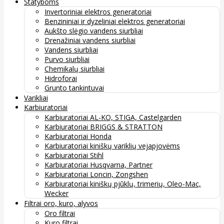
Statyboms
Invertoriniai elektros generatoriai
Benzininiai ir dyzeliniai elektros generatoriai
Aukšto slėgio vandens siurbliai
Drenažiniai vandens siurbliai
Vandens siurbliai
Purvo siurbliai
Chemikalų siurbliai
Hidroforai
Grunto tankintuvai
Varikliai
Karbiuratoriai
Karbiuratoriai AL-KO, STIGA, Castelgarden
Karbiuratoriai BRIGGS & STRATTON
Karbiuratoriai Honda
Karbiuratoriai kiniškų variklių vejapjovėms
Karbiuratoriai Stihl
Karbiuratoriai Husqvarna, Partner
Karbiuratoriai Loncin, Zongshen
Karbiuratoriai kiniškų pjūklų, trimerių, Oleo-Mac,
Wecker
Filtrai oro, kuro, alyvos
Oro filtrai
Kuro filtrai