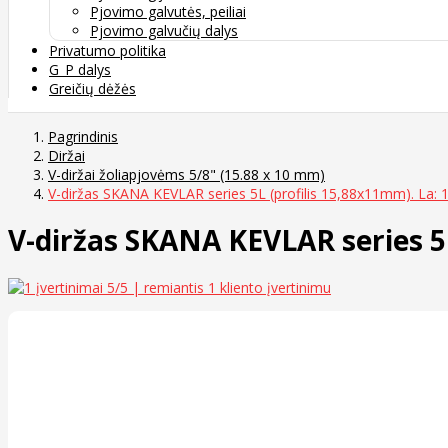
Pjovimo galvutės, peiliai
Pjovimo galvučių dalys
Privatumo politika
G_P dalys
Greičių dėžės
Pagrindinis
Diržai
V-diržai žoliapjovėms 5/8" (15.88 x 10 mm)
V-diržas SKANA KEVLAR series 5L (profilis 15,88x11mm). La:
V-diržas SKANA KEVLAR series 5
5
/5 | remiantis
1
kliento įvertinimu