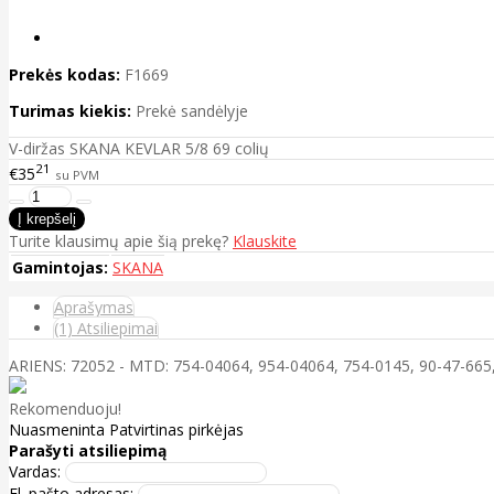
Prekės kodas:
F1669
Turimas kiekis:
Prekė sandėlyje
V-diržas SKANA KEVLAR 5/8 69 colių
21
€35
su PVM
Turite klausimų apie šią prekę?
Klauskite
Gamintojas:
SKANA
Aprašymas
(1) Atsiliepimai
ARIENS: 72052 - MTD: 754-04064, 954-04064, 754-0145, 90-47-66
Rekomenduoju!
Nuasmeninta
Patvirtinas pirkėjas
Parašyti atsiliepimą
Vardas:
El. pašto adresas: