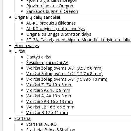
Pjovimo grandinės Oregon
Pjovimo juostos Oregon
Sankabos būgneliai Oregon
Originalių dalių sandėliai
AL-KO produktų išklotinės
AL-KO originalių dalių sandėlys
Originalios Briggs & Stratton dalys
STIGA, Castelgarden, Alpina, Mountfield originalių dali
Honda valtys
Diržai
Dantyti diržai
Šešiakampiai diržai AA
V-diržai žoliapjovėms 3/8" (9.53 x 6 mm)
V-diržai žoliapjovėms 1/2" (12.7 x 8 mm)
V-diržai žoliapjovėms 5/8" (15.88 x 10 mm)
V-diržai Z, ZX 10 x 6 mm
V-diržai SPZ 10 x 8 mm
V-diržai A, AX 13 x 8 mm
V-diržai SPB 16 x 13 mm
V-diržai LB 16.5 x 9.5 mm
V-diržai B 17 x 11 mm
Starteriai
Starteriai AL-KO
Starteriai Briggs&Stratton