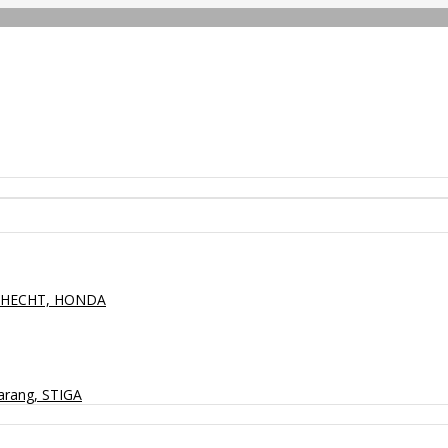
P, HECHT, HONDA
arang, STIGA