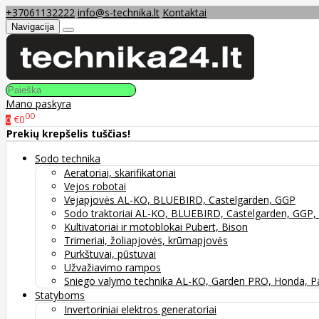
+37061132222
info@s-technika.lt
Kontaktai
Navigacija
Mano paskyra
00
€0
0
Prekių krepšelis tuščias!
Sodo technika
Aeratoriai, skarifikatoriai
Vejos robotai
Vejapjovės AL-KO, BLUEBIRD, Castelgarden, GGP
Sodo traktoriai AL-KO, BLUEBIRD, Castelgarden, GG
Kultivatoriai ir motoblokai Pubert, Bison
Trimeriai, žoliapjovės, krūmapjovės
Purkštuvai, pūstuvai
Užvažiavimo rampos
Sniego valymo technika AL-KO, Garden PRO, Honda, P
Statyboms
Invertoriniai elektros generatoriai