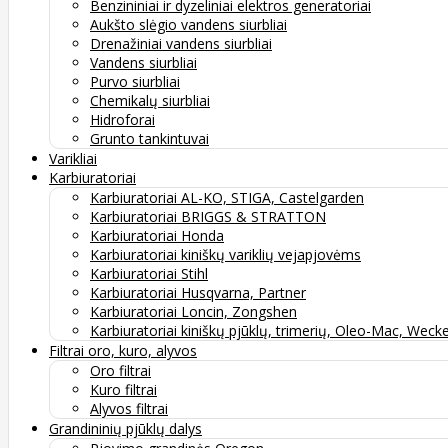
Benzininiai ir dyzeliniai elektros generatoriai
Aukšto slėgio vandens siurbliai
Drenažiniai vandens siurbliai
Vandens siurbliai
Purvo siurbliai
Chemikalų siurbliai
Hidroforai
Grunto tankintuvai
Varikliai
Karbiuratoriai
Karbiuratoriai AL-KO, STIGA, Castelgarden
Karbiuratoriai BRIGGS & STRATTON
Karbiuratoriai Honda
Karbiuratoriai kiniškų variklių vejapjovėms
Karbiuratoriai Stihl
Karbiuratoriai Husqvarna, Partner
Karbiuratoriai Loncin, Zongshen
Karbiuratoriai kiniškų pjūklų, trimerių, Oleo-Mac, Weck
Filtrai oro, kuro, alyvos
Oro filtrai
Kuro filtrai
Alyvos filtrai
Grandininių pjūklų dalys