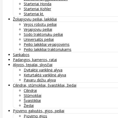
Starteriai Honda
Starteriai Kohler
Starteriai kt.
Žoliapjovių peiliai, laikikliai
Vejos robotų peiliai
Vejapjovių peiliai
Sodo traktoriukų peiliai
Universalūs peiliai
Peilio laikikliai vejapjovėms
Peilio laikikliai traktoriukams
Sankabos
Padangos, kameros, ratai
Alyvos, tepalai, skysčiai
Dvitaktė variklinė alyva
Keturtaktė variklinė alyva
Pavarų dėžių alyva
Cilindrai, stūmokliai, švaistikliai, žiedai
Cilindrai
Stūmokliai
Švaistikliai
Žiedai
Pjovimo galvutės, gijos, peiliai
Pjovimo gijos