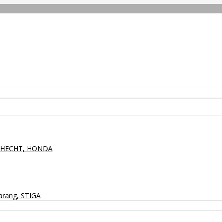
P, HECHT, HONDA
arang, STIGA