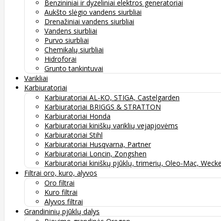
Benzininiai ir dyzeliniai elektros generatoriai
Aukšto slėgio vandens siurbliai
Drenažiniai vandens siurbliai
Vandens siurbliai
Purvo siurbliai
Chemikalų siurbliai
Hidroforai
Grunto tankintuvai
Varikliai
Karbiuratoriai
Karbiuratoriai AL-KO, STIGA, Castelgarden
Karbiuratoriai BRIGGS & STRATTON
Karbiuratoriai Honda
Karbiuratoriai kiniškų variklių vejapjovėms
Karbiuratoriai Stihl
Karbiuratoriai Husqvarna, Partner
Karbiuratoriai Loncin, Zongshen
Karbiuratoriai kiniškų pjūklų, trimerių, Oleo-Mac, Weck
Filtrai oro, kuro, alyvos
Oro filtrai
Kuro filtrai
Alyvos filtrai
Grandininių pjūklų dalys