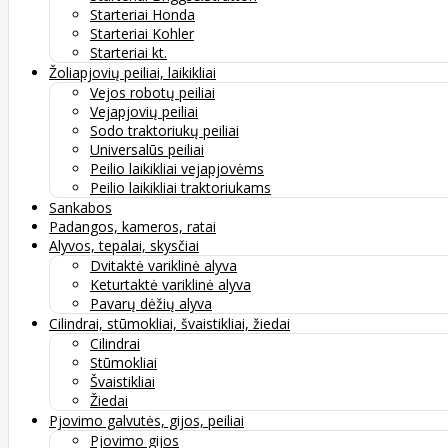
Starteriai Honda
Starteriai Kohler
Starteriai kt.
Žoliapjovių peiliai, laikikliai
Vejos robotų peiliai
Vejapjovių peiliai
Sodo traktoriukų peiliai
Universalūs peiliai
Peilio laikikliai vejapjovėms
Peilio laikikliai traktoriukams
Sankabos
Padangos, kameros, ratai
Alyvos, tepalai, skysčiai
Dvitaktė variklinė alyva
Keturtaktė variklinė alyva
Pavarų dėžių alyva
Cilindrai, stūmokliai, švaistikliai, žiedai
Cilindrai
Stūmokliai
Švaistikliai
Žiedai
Pjovimo galvutės, gijos, peiliai
Pjovimo gijos