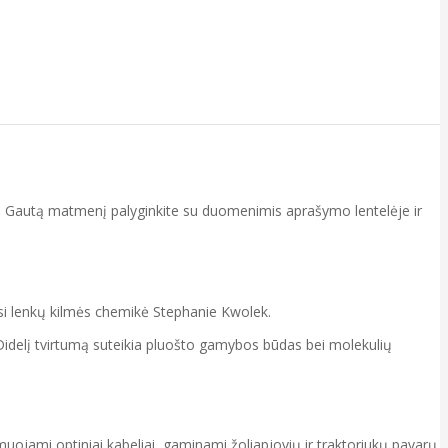
iržą. Gautą matmenį palyginkite su duomenimis aprašymo lentelėje ir
usi lenkų kilmės chemikė Stephanie Kwolek.
. Didelį tvirtumą suteikia pluošto gamybos būdas bei molekulių
ojami optiniai kabeliai, gaminami žoliapjovių ir traktoriukų pavarų