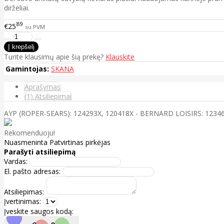
dirželiai.
89
€25
su PVM
Turite klausimų apie šią prekę?
Klauskite
Gamintojas:
SKANA
Aprašymas
(1) Atsiliepimai
AYP (ROPER-SEARS): 124293X, 120418X - BERNARD LOISIRS: 12346
Rekomenduoju!
Nuasmeninta
Patvirtinas pirkėjas
Parašyti atsiliepimą
Vardas:
El. pašto adresas:
Atsiliepimas:
Įvertinimas:
Įveskite saugos kodą: