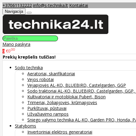
+37061132222
info@s-technika.lt
Kontaktai
Navigacija
Mano paskyra
00
€0
0
Prekių krepšelis tuščias!
Sodo technika
Aeratoriai, skarifikatoriai
Vejos robotai
Vejapjovės AL-KO, BLUEBIRD, Castelgarden, GGP
Sodo traktoriai AL-KO, BLUEBIRD, Castelgarden, GG
Kultivatoriai ir motoblokai Pubert, Bison
Trimeriai, žoliapjovės, krūmapjovės
Purkštuvai, pūstuvai
Užvažiavimo rampos
Sniego valymo technika AL-KO, Garden PRO, Honda, P
Statyboms
Invertoriniai elektros generatoriai