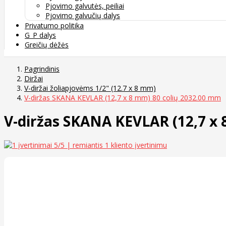
Pjovimo galvutės, peiliai
Pjovimo galvučių dalys
Privatumo politika
G_P dalys
Greičių dėžės
Pagrindinis
Diržai
V-diržai žoliapjovėms 1/2" (12.7 x 8 mm)
V-diržas SKANA KEVLAR (12,7 x 8 mm) 80 colių 2032.00 mm
V-diržas SKANA KEVLAR (12,7 x 
5
/5 | remiantis
1
kliento įvertinimu