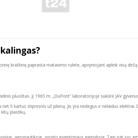
eikalingas?
i išorinę kraštinę paprasta matavimo rulete, apvyniojant aplink visą d
midinis pluoštas. Jį 1965 m. „DuPont“ laboratorijoje sukūrė JAV gyven
net 5 kartus stipresnis už plieną. Jis yra nedegus ir nelaidus elektrai
kitų plastikų.
onėje, aeronautikoje, sporto inventoriaus gamyboje. Taip pat juo armu