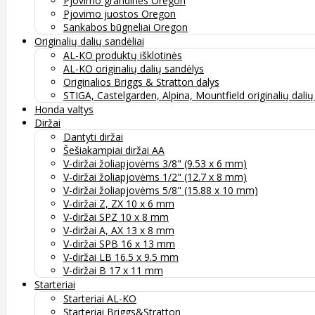
Pjovimo grandinės Oregon
Pjovimo juostos Oregon
Sankabos būgneliai Oregon
Originalių dalių sandėliai
AL-KO produktų išklotinės
AL-KO originalių dalių sandėlys
Originalios Briggs & Stratton dalys
STIGA, Castelgarden, Alpina, Mountfield originalių dali
Honda valtys
Diržai
Dantyti diržai
Šešiakampiai diržai AA
V-diržai žoliapjovėms 3/8" (9.53 x 6 mm)
V-diržai žoliapjovėms 1/2" (12.7 x 8 mm)
V-diržai žoliapjovėms 5/8" (15.88 x 10 mm)
V-diržai Z, ZX 10 x 6 mm
V-diržai SPZ 10 x 8 mm
V-diržai A, AX 13 x 8 mm
V-diržai SPB 16 x 13 mm
V-diržai LB 16.5 x 9.5 mm
V-diržai B 17 x 11 mm
Starteriai
Starteriai AL-KO
Starteriai Briggs&Stratton