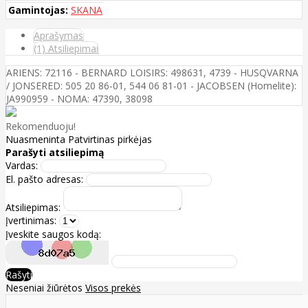
Gamintojas:
SKANA
Aprašymas
(1) Atsiliepimai
ARIENS: 72116 - BERNARD LOISIRS: 498631, 4739 - HUSQVARNA
/ JONSERED: 505 20 86-01, 544 06 81-01 - JACOBSEN (Homelite):
JA990959 - NOMA: 47390, 38098
Rekomenduoju!
Nuasmeninta
Patvirtinas pirkėjas
Parašyti atsiliepimą
Vardas:
El. pašto adresas:
Atsiliepimas:
Įvertinimas:
Įveskite saugos kodą:
Rašyti
Neseniai žiūrėtos
Visos prekės