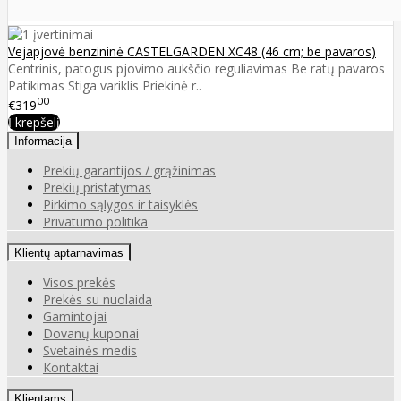
Vejapjovė benzininė CASTELGARDEN XC48 (46 cm; be pavaros)
Centrinis, patogus pjovimo aukščio reguliavimas Be ratų pavaros
Patikimas Stiga variklis Priekinė r..
00
€319
Į krepšelį
Informacija
Prekių garantijos / grąžinimas
Prekių pristatymas
Pirkimo sąlygos ir taisyklės
Privatumo politika
Klientų aptarnavimas
Visos prekės
Prekės su nuolaida
Gamintojai
Dovanų kuponai
Svetainės medis
Kontaktai
Klientams