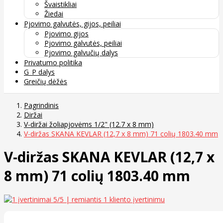
Švaistikliai
Žiedai
Pjovimo galvutės, gijos, peiliai
Pjovimo gijos
Pjovimo galvutės, peiliai
Pjovimo galvučių dalys
Privatumo politika
G_P dalys
Greičių dėžės
Pagrindinis
Diržai
V-diržai žoliapjovėms 1/2" (12.7 x 8 mm)
V-diržas SKANA KEVLAR (12,7 x 8 mm) 71 colių 1803.40 mm
V-diržas SKANA KEVLAR (12,7 x
8 mm) 71 colių 1803.40 mm
5
/5 | remiantis
1
kliento įvertinimu