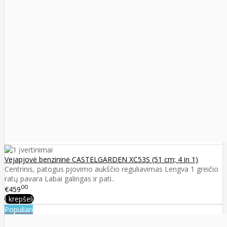
Vejapjovė benzininė CASTELGARDEN XC53S (51 cm; 4 in 1)
Centrinis, patogus pjovimo aukščio reguliavimas Lengva 1 greičio
ratų pavara Labai galingas ir pati..
00
€459
Į krepšelį
Populiari