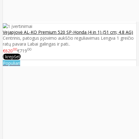
Vejapjovė AL-KO Premium 520 SP-Honda (4 in 1) (51 cm; 4.8 AG)
Centrinis, patogus pjovimo aukščio reguliavimas Lengva 1 greičio
ratų pavara Labai galingas ir pati..
00
00
€620
€719
Į krepšelį
Populiari