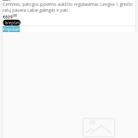
Centrinis, patogus pjovimo aukščio reguliavimas Lengva 1 greičio
ratų pavara Labai galingas ir pati..
00
€609
Į krepšelį
Populiari