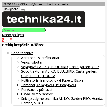
+37061132222
info@s-technika.lt
Kontaktai
Navigacija
Mano paskyra
00
€0
0
Prekių krepšelis tuščias!
Sodo technika
Aeratoriai, skarifikatoriai
Vejos robotai
Vejapjovės AL-KO, BLUEBIRD, Castelgarden, GGP
Sodo traktoriai AL-KO, BLUEBIRD, Castelgarden,
GGP, HECHT, HONDA
Kultivatoriai ir motoblokai Pubert, Bison
Trimeriai, žoliapjovės, krūmapjovės
Purkštuvai, pūstuvai
Užvažiavimo rampos
Sniego valymo technika AL-KO, Garden PRO, Honda,
Parang, STIGA