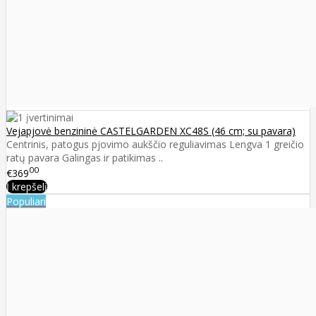
Vejapjovė benzininė CASTELGARDEN XC48S (46 cm; su pavara)
Centrinis, patogus pjovimo aukščio reguliavimas Lengva 1 greičio
ratų pavara Galingas ir patikimas ..
00
€369
Į krepšelį
Populiari