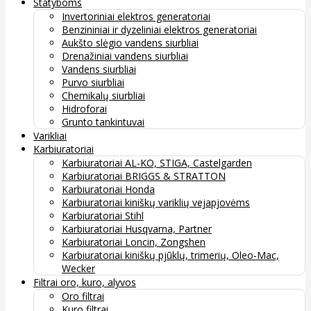
Statyboms
Invertoriniai elektros generatoriai
Benzininiai ir dyzeliniai elektros generatoriai
Aukšto slėgio vandens siurbliai
Drenažiniai vandens siurbliai
Vandens siurbliai
Purvo siurbliai
Chemikalų siurbliai
Hidroforai
Grunto tankintuvai
Varikliai
Karbiuratoriai
Karbiuratoriai AL-KO, STIGA, Castelgarden
Karbiuratoriai BRIGGS & STRATTON
Karbiuratoriai Honda
Karbiuratoriai kiniškų variklių vejapjovėms
Karbiuratoriai Stihl
Karbiuratoriai Husqvarna, Partner
Karbiuratoriai Loncin, Zongshen
Karbiuratoriai kiniškų pjūklų, trimerių, Oleo-Mac,
Wecker
Filtrai oro, kuro, alyvos
Oro filtrai
Kuro filtrai