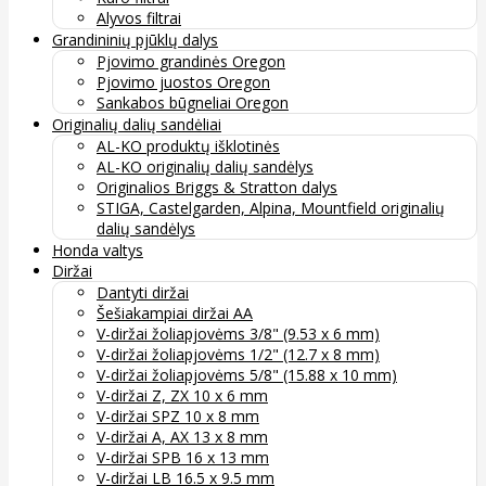
Alyvos filtrai
Grandininių pjūklų dalys
Pjovimo grandinės Oregon
Pjovimo juostos Oregon
Sankabos būgneliai Oregon
Originalių dalių sandėliai
AL-KO produktų išklotinės
AL-KO originalių dalių sandėlys
Originalios Briggs & Stratton dalys
STIGA, Castelgarden, Alpina, Mountfield originalių
dalių sandėlys
Honda valtys
Diržai
Dantyti diržai
Šešiakampiai diržai AA
V-diržai žoliapjovėms 3/8" (9.53 x 6 mm)
V-diržai žoliapjovėms 1/2" (12.7 x 8 mm)
V-diržai žoliapjovėms 5/8" (15.88 x 10 mm)
V-diržai Z, ZX 10 x 6 mm
V-diržai SPZ 10 x 8 mm
V-diržai A, AX 13 x 8 mm
V-diržai SPB 16 x 13 mm
V-diržai LB 16.5 x 9.5 mm