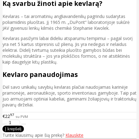
Ką svarbu žinoti apie kevlarą?
Kevlaras – tai aromatinių angliavandenilių pagrindu sudarytas
poliamidinis pluoštas. Jį 1965 m. „DuPont“ laboratorijoje sukūrė
JAV gyvenusi lenkų kilmės chemikė Stephanie Kwolek.
Kevlaras pasižymi labai dideliu atsparumu tempimui – pagal svorį
yra net 5 kartus stipresnis už plieną. Jis yra nedegus ir nelaidus
elektrai. Didelį tvirtumą suteikia pluošto gamybos būdas bei
molekulių struktūra – jos yra plokščios formos, o ne atsitiktinės
kaip daugelyje kitų plastikų.
Kevlaro panaudojimas
Dėl savo unikalių savybių kevlaras plačiai naudojamas karinėje
pramonėje, aeronautikoje, sporto inventoriaus gamyboje. Taip pat
juo armuojami optiniai kabeliai, gaminami žoliapjovių ir traktoriukų
pavarų dirželiai.
97
€22
su PVM
Turite klausimų apie šią prekę?
Klauskite