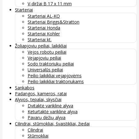
V-diržai B 17 x 11 mm
Starteriai
Starteriai AL-KO
Starteriai Briggs&Stratton
Starteriai Honda
Starteriai Kohler
Starteriai kt.
Žoliapjovių peiliai, laikikliai
Vejos robotų peiliai
Vejapjovių peiliai
Sodo traktoriukų peiliai
Universalūs peiliai
Peilio laikikliai vejapjovėms
Peilio laikikliai traktoriukams
Sankabos
Padangos, kameros, ratai
Alyvos, tepalai, skysčiai
Dvitaktė variklinė alyva
Keturtaktė variklinė alyva
Pavarų dėžių alyva
Cilindrai, stūmokliai, švaistikliai, žiedai
Cilindrai
Stūmokliai