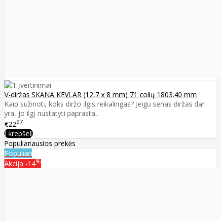
V-diržas SKANA KEVLAR (12,7 x 8 mm) 71 colių 1803.40 mm
Kaip sužinoti, koks diržo ilgis reikalingas? Jeigu senas diržas dar
yra, jo ilgį nustatyti paprasta..
97
€22
Į krepšelį
Populiariausios prekės
Populiari
%
Akcija
-14