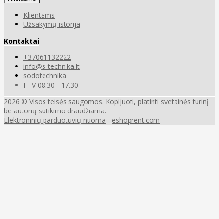
Klientams
Užsakymų istorija
Kontaktai
+37061132222
info@s-technika.lt
sodotechnika
I - V 08.30 - 17.30
2026 © Visos teisės saugomos. Kopijuoti, platinti svetainės turinį
be autorių sutikimo draudžiama.
Elektroninių parduotuvių nuoma
-
eshoprent.com