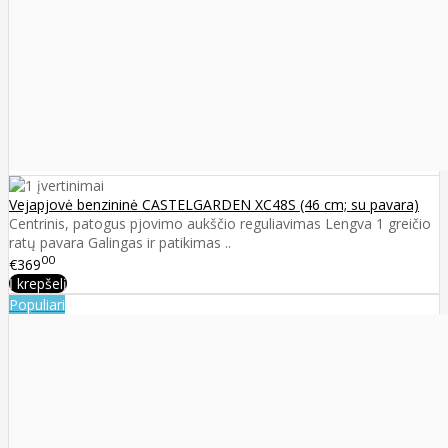
Vejapjovė benzininė CASTELGARDEN XC48S (46 cm; su pavara)
Centrinis, patogus pjovimo aukščio reguliavimas Lengva 1 greičio
ratų pavara Galingas ir patikimas ..
00
€369
Į krepšelį
Populiari