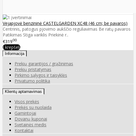
Vejapjovė benzininė CASTELGARDEN XC48 (46 cm; be pavaros)
Centrinis, patogus pjovimo aukščio reguliavimas Be ratų pavaros
Patikimas Stiga variklis Priekinė r..
00
€319
Į krepšelį
Informacija
Prekių garantijos / grąžinimas
Prekių pristatymas
Pirkimo sąlygos ir taisyklės
Privatumo politika
Klientų aptarnavimas
Visos prekės
Prekės su nuolaida
Gamintojai
Dovanų kuponai
Svetainės medis
Kontaktai