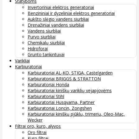
Statyboms
Invertoriniai elektros generatoriai
Benzininiai ir dyzeliniai elektros generatoriai
Aukšto slėgio vandens siurbliai
Drenažiniai vandens siurbliai
Vandens siurbliai
Purvo siurbliai
Chemikalų siurbliai
Hidroforai
Grunto tankintuvai
Varikliai
Karbiuratoriai
Karbiuratoriai AL-KO, STIGA, Castelgarden
Karbiuratoriai BRIGGS & STRATTON
Karbiuratoriai Honda
Karbiuratoriai kiniškų variklių vejapjovėms
Karbiuratoriai Stihl
Karbiuratoriai Husqvarna, Partner
Karbiuratoriai Loncin, Zongshen
Karbiuratoriai kiniškų pjūklų, trimerių, Oleo-Mac,
Wecker
Filtrai oro, kuro, alyvos
Oro filtrai
Kuro filtrai