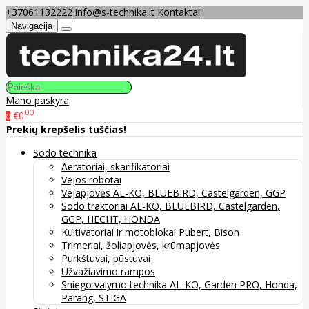
+37061132222
info@s-technika.lt
Kontaktai
Navigacija
Mano paskyra
00
€0
0
Prekių krepšelis tuščias!
Sodo technika
Aeratoriai, skarifikatoriai
Vejos robotai
Vejapjovės AL-KO, BLUEBIRD, Castelgarden, GGP
Sodo traktoriai AL-KO, BLUEBIRD, Castelgarden,
GGP, HECHT, HONDA
Kultivatoriai ir motoblokai Pubert, Bison
Trimeriai, žoliapjovės, krūmapjovės
Purkštuvai, pūstuvai
Užvažiavimo rampos
Sniego valymo technika AL-KO, Garden PRO, Honda,
Parang, STIGA