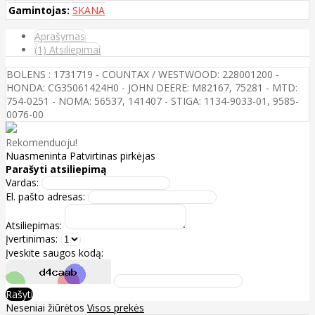
Gamintojas:
SKANA
Aprašymas
(1) Atsiliepimai
BOLENS : 1731719 - COUNTAX / WESTWOOD: 228001200 -
HONDA: CG35061424H0 - JOHN DEERE: M82167, 75281 - MTD:
754-0251 - NOMA: 56537, 141407 - STIGA: 1134-9033-01, 9585-
0076-00
Rekomenduoju!
Nuasmeninta
Patvirtinas pirkėjas
Parašyti atsiliepimą
Vardas:
El. pašto adresas:
Atsiliepimas:
Įvertinimas:
Įveskite saugos kodą:
Rašyti
Neseniai žiūrėtos
Visos prekės