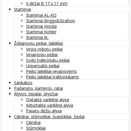
V-diržai B 17 x 11 mm
Starteriai
Starteriai AL-KO
Starteriai Briggs&Stratton
Starteriai Honda
Starteriai Kohler
Starteriai kt.
Žoliapjovių peiliai, laikikliai
Vejos robotų peiliai
Vejapjovių peiliai
Sodo traktoriukų peiliai
Universalūs peiliai
Peilio laikikliai vejapjovėms
Peilio laikikliai traktoriukams
Sankabos
Padangos, kameros, ratai
Alyvos, tepalai, skysčiai
Dvitaktė variklinė alyva
Keturtaktė variklinė alyva
Pavarų dėžių alyva
Cilindrai, stūmokliai, švaistikliai, žiedai
Cilindrai
Stūmokliai