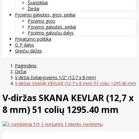
Švaistikliai
Žiedai
Pjovimo galvutės, gijos, peiliai
Pjovimo gijos
Pjovimo galvutės, peiliai
Pjovimo galvučių dalys
Privatumo politika
G_P dalys
Greičių dėžės
Pagrindinis
Diržai
V-diržai žoliapjovėms 1/2" (12.7 x 8 mm)
V-diržas SKANA KEVLAR (12,7 x 8 mm) 51 colių 1295.40 mm
V-diržas SKANA KEVLAR (12,7 x
8 mm) 51 colių 1295.40 mm
5
/5 | remiantis
1
kliento įvertinimu