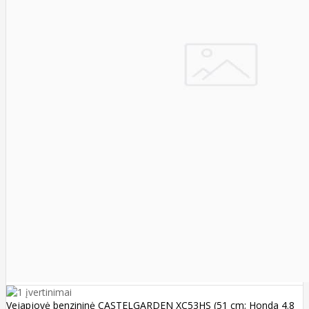
Vejapjovė benzininė CASTELGARDEN XC53HS (51 cm; Honda 4.8