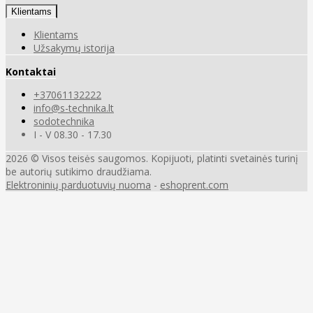
Klientams
Klientams
Užsakymų istorija
Kontaktai
+37061132222
info@s-technika.lt
sodotechnika
I - V 08.30 - 17.30
2026 © Visos teisės saugomos. Kopijuoti, platinti svetainės turinį
be autorių sutikimo draudžiama.
Elektroninių parduotuvių nuoma
-
eshoprent.com