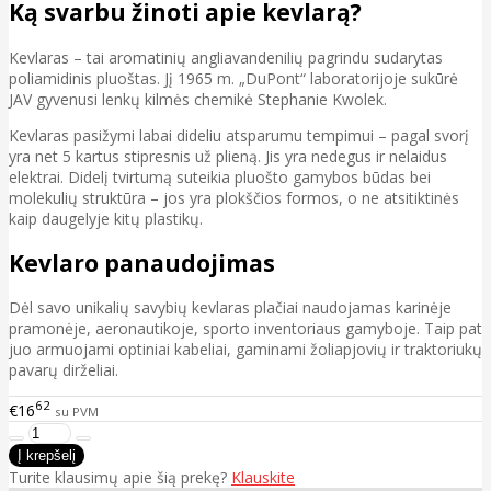
Ką svarbu žinoti apie kevlarą?
Kevlaras – tai aromatinių angliavandenilių pagrindu sudarytas
poliamidinis pluoštas. Jį 1965 m. „DuPont“ laboratorijoje sukūrė
JAV gyvenusi lenkų kilmės chemikė Stephanie Kwolek.
Kevlaras pasižymi labai dideliu atsparumu tempimui – pagal svorį
yra net 5 kartus stipresnis už plieną. Jis yra nedegus ir nelaidus
elektrai. Didelį tvirtumą suteikia pluošto gamybos būdas bei
molekulių struktūra – jos yra plokščios formos, o ne atsitiktinės
kaip daugelyje kitų plastikų.
Kevlaro panaudojimas
Dėl savo unikalių savybių kevlaras plačiai naudojamas karinėje
pramonėje, aeronautikoje, sporto inventoriaus gamyboje. Taip pat
juo armuojami optiniai kabeliai, gaminami žoliapjovių ir traktoriukų
pavarų dirželiai.
62
€16
su PVM
Turite klausimų apie šią prekę?
Klauskite