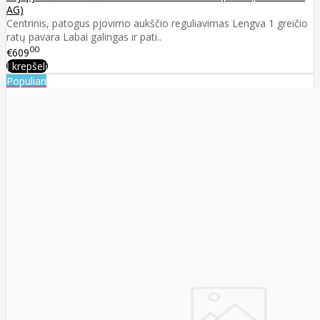
AG)
Centrinis, patogus pjovimo aukščio reguliavimas Lengva 1 greičio
ratų pavara Labai galingas ir pati..
00
€609
Į krepšelį
Populiari