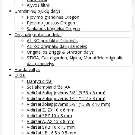
Alyvos filtrai
Grandininių pjūklų dalys
Pjovimo grandinės Oregon
Pjovimo juostos Oregon
Sankabos būgneliai Oregon
Originalių dalių sandėliai
AL-KO produktų išklotinės
AL-KO originalių dalių sandėlys
Originalios Briggs & Stratton dalys
STIGA, Castelgarden, Alpina, Mountfield originalių
dalių sandėlys
Honda valtys
Diržai
Dantyti diržai
Šešiakampiai diržai AA
V-diržai žoliapjovėms 3/8" (9.53 x 6 mm)
V-diržai žoliapjovėms 1/2" (12.7 x 8 mm)
V-diržai žoliapjovėms 5/8" (15.88 x 10 mm)
V-diržai Z, ZX 10 x 6 mm
V-diržai SPZ 10 x 8 mm
V-diržai A, AX 13 x 8 mm
V-diržai SPB 16 x 13 mm
V-diržai LB 16.5 x 9.5 mm