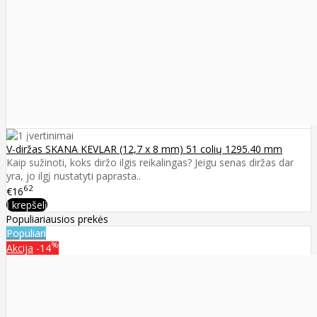
V-diržas SKANA KEVLAR (12,7 x 8 mm) 51 colių 1295.40 mm
Kaip sužinoti, koks diržo ilgis reikalingas? Jeigu senas diržas dar
yra, jo ilgį nustatyti paprasta..
62
€16
Į krepšelį
Populiariausios prekės
Populiari
%
Akcija
-14