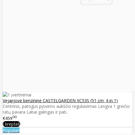
Vejapjovė benzininė CASTELGARDEN XC53S (51 cm; 4 in 1)
Centrinis, patogus pjovimo aukščio reguliavimas Lengva 1 greičio
ratų pavara Labai galingas ir pati..
00
€459
Į krepšelį
Populiari