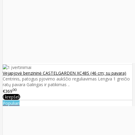
Vejapjovė benzininė CASTELGARDEN XC48S (46 cm; su pavara)
Centrinis, patogus pjovimo aukščio reguliavimas Lengva 1 greičio
ratų pavara Galingas ir patikimas ..
00
€369
Į krepšelį
Populiari