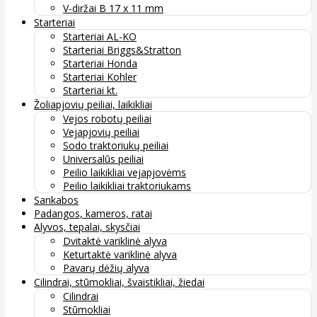
V-diržai B 17 x 11 mm
Starteriai
Starteriai AL-KO
Starteriai Briggs&Stratton
Starteriai Honda
Starteriai Kohler
Starteriai kt.
Žoliapjovių peiliai, laikikliai
Vejos robotų peiliai
Vejapjovių peiliai
Sodo traktoriukų peiliai
Universalūs peiliai
Peilio laikikliai vejapjovėms
Peilio laikikliai traktoriukams
Sankabos
Padangos, kameros, ratai
Alyvos, tepalai, skysčiai
Dvitaktė variklinė alyva
Keturtaktė variklinė alyva
Pavarų dėžių alyva
Cilindrai, stūmokliai, švaistikliai, žiedai
Cilindrai
Stūmokliai