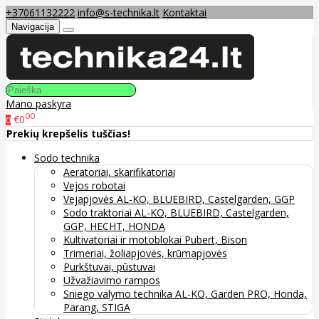
+37061132222
info@s-technika.lt
Kontaktai
Navigacija
Mano paskyra
00
€0
0
Prekių krepšelis tuščias!
Sodo technika
Aeratoriai, skarifikatoriai
Vejos robotai
Vejapjovės AL-KO, BLUEBIRD, Castelgarden, GGP
Sodo traktoriai AL-KO, BLUEBIRD, Castelgarden,
GGP, HECHT, HONDA
Kultivatoriai ir motoblokai Pubert, Bison
Trimeriai, žoliapjovės, krūmapjovės
Purkštuvai, pūstuvai
Užvažiavimo rampos
Sniego valymo technika AL-KO, Garden PRO, Honda,
Parang, STIGA