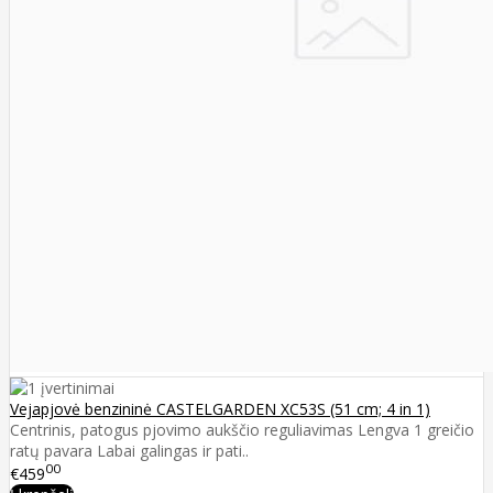
Vejapjovė benzininė CASTELGARDEN XC53S (51 cm; 4 in 1)
Centrinis, patogus pjovimo aukščio reguliavimas Lengva 1 greičio
ratų pavara Labai galingas ir pati..
00
€459