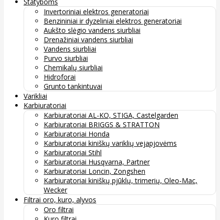
Statyboms
Invertoriniai elektros generatoriai
Benzininiai ir dyzeliniai elektros generatoriai
Aukšto slėgio vandens siurbliai
Drenažiniai vandens siurbliai
Vandens siurbliai
Purvo siurbliai
Chemikalų siurbliai
Hidroforai
Grunto tankintuvai
Varikliai
Karbiuratoriai
Karbiuratoriai AL-KO, STIGA, Castelgarden
Karbiuratoriai BRIGGS & STRATTON
Karbiuratoriai Honda
Karbiuratoriai kiniškų variklių vejapjovėms
Karbiuratoriai Stihl
Karbiuratoriai Husqvarna, Partner
Karbiuratoriai Loncin, Zongshen
Karbiuratoriai kiniškų pjūklų, trimerių, Oleo-Mac,
Wecker
Filtrai oro, kuro, alyvos
Oro filtrai
Kuro filtrai