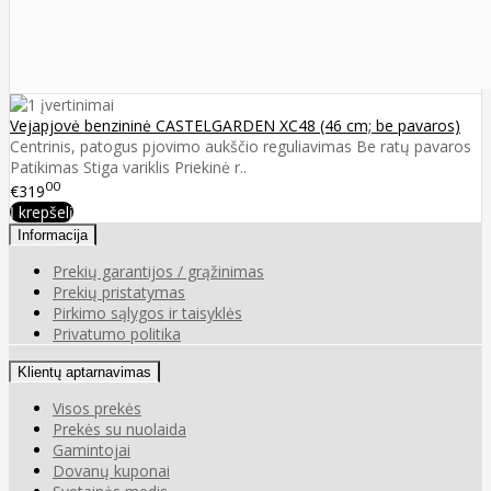
Vejapjovė benzininė CASTELGARDEN XC48 (46 cm; be pavaros)
Centrinis, patogus pjovimo aukščio reguliavimas Be ratų pavaros
Patikimas Stiga variklis Priekinė r..
00
€319
Į krepšelį
Informacija
Prekių garantijos / grąžinimas
Prekių pristatymas
Pirkimo sąlygos ir taisyklės
Privatumo politika
Klientų aptarnavimas
Visos prekės
Prekės su nuolaida
Gamintojai
Dovanų kuponai