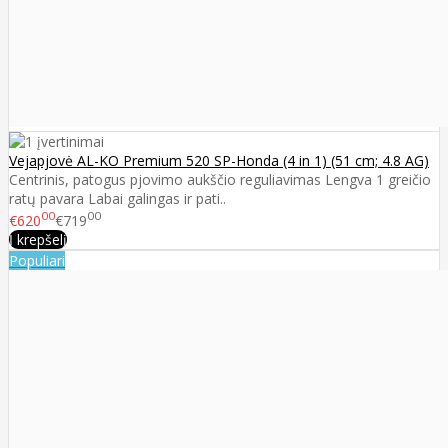
Vejapjovė AL-KO Premium 520 SP-Honda (4 in 1) (51 cm; 4.8 AG)
Centrinis, patogus pjovimo aukščio reguliavimas Lengva 1 greičio
ratų pavara Labai galingas ir pati..
00
00
€620
€719
Į krepšelį
Populiari