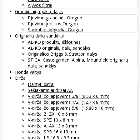
Alyvos filtrai
Grandininių pjūklų dalys
Pjovimo grandinės Oregon
Pjovimo juostos Oregon
Sankabos būgneliai Oregon
Originalių dalių sandėliai
AL-KO produktų išklotinės
AL-KO originalių dalių sandėlys
Originalios Briggs & Stratton dalys
STIGA, Castelgarden, Alpina, Mountfield originalių
dalių sandėlys
Honda valtys
Diržai
Dantyti diržai
Šešiakampiai diržai AA
V-diržai žoliapjovėms 3/8" (9.53 x 6 mm)
V-diržai žoliapjovėms 1/2" (12.7 x 8 mm)
V-diržai žoliapjovėms 5/8" (15.88 x 10 mm)
V-diržai Z, ZX 10 x 6 mm
V-diržai SPZ 10 x 8 mm
V-diržai A, AX 13 x 8 mm
V-diržai SPB 16 x 13 mm
V-diržai LB 16.5 x 9.5 mm