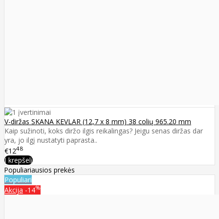
V-diržas SKANA KEVLAR (12,7 x 8 mm) 38 colių 965.20 mm
Kaip sužinoti, koks diržo ilgis reikalingas? Jeigu senas diržas dar
yra, jo ilgį nustatyti paprasta..
48
€12
Į krepšelį
Populiariausios prekės
Populiari
%
Akcija
-14