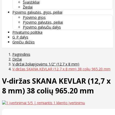
Švaistikliai
Žiedai
Pjovimo galvutės, gijos, peiliai
Pjovimo gijos
Pjovimo galvutės, peiliai
Pjovimo galvučių dalys
Privatumo politika
G_P dalys
Greičių dėžės
Pagrindinis
Diržai
V-diržai žoliapjovėms 1/2" (12.7 x 8 mm)
V-diržas SKANA KEVLAR (12,7 x 8 mm) 38 colių 965.20 mm
V-diržas SKANA KEVLAR (12,7 x
8 mm) 38 colių 965.20 mm
5
/5 | remiantis
1
kliento įvertinimu