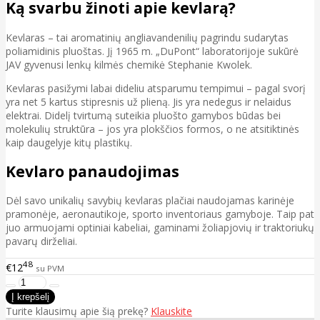
Ką svarbu žinoti apie kevlarą?
Kevlaras – tai aromatinių angliavandenilių pagrindu sudarytas
poliamidinis pluoštas. Jį 1965 m. „DuPont“ laboratorijoje sukūrė
JAV gyvenusi lenkų kilmės chemikė Stephanie Kwolek.
Kevlaras pasižymi labai dideliu atsparumu tempimui – pagal svorį
yra net 5 kartus stipresnis už plieną. Jis yra nedegus ir nelaidus
elektrai. Didelį tvirtumą suteikia pluošto gamybos būdas bei
molekulių struktūra – jos yra plokščios formos, o ne atsitiktinės
kaip daugelyje kitų plastikų.
Kevlaro panaudojimas
Dėl savo unikalių savybių kevlaras plačiai naudojamas karinėje
pramonėje, aeronautikoje, sporto inventoriaus gamyboje. Taip pat
juo armuojami optiniai kabeliai, gaminami žoliapjovių ir traktoriukų
pavarų dirželiai.
48
€12
su PVM
Turite klausimų apie šią prekę?
Klauskite