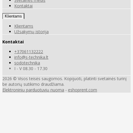
Svetainės medis
Kontaktai
Klientams
Klientams
Užsakymų istorija
Kontaktai
+37061132222
info@s-technika.lt
sodotechnika
I - V 08.30 - 17.30
2026 © Visos teisės saugomos. Kopijuoti, platinti svetainės turinį
be autorių sutikimo draudžiama.
Elektroninių parduotuvių nuoma
-
eshoprent.com