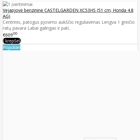
Vejapjovė benzininė CASTELGARDEN XC53HS (51 cm; Honda 4.8
AG)
Centrinis, patogus pjovimo aukščio reguliavimas Lengva 1 greičio
ratų pavara Labai galingas ir pati..
00
€609
Į krepšelį
Populiari