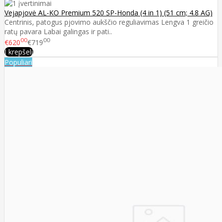
Vejapjovė AL-KO Premium 520 SP-Honda (4 in 1) (51 cm; 4.8 AG)
Centrinis, patogus pjovimo aukščio reguliavimas Lengva 1 greičio
ratų pavara Labai galingas ir pati..
00
00
€620
€719
Į krepšelį
Populiari