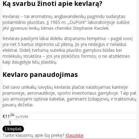
Ką svarbu žinoti apie kevlarą?
Kevlaras – tai aromatinių angliavandenilių pagrindu sudarytas
poliamidinis pluoštas. Jį 1965 m. „DuPont“ laboratorijoje sukūrė
JAV gyvenusi lenkų kilmės chemikė Stephanie Kwolek.
Kevlaras pasižymi labai dideliu atsparumu tempimui – pagal svorį
yra net 5 kartus stipresnis už plieną. Jis yra nedegus ir nelaidus
elektrai. Didelį tvirtumą suteikia pluošto gamybos būdas bei
molekulių struktūra – jos yra plokščios formos, o ne atsitiktinės
kaip daugelyje kitų plastikų.
Kevlaro panaudojimas
Dėl savo unikalių savybių kevlaras plačiai naudojamas karinėje
pramonėje, aeronautikoje, sporto inventoriaus gamyboje. Taip pat
juo armuojami optiniai kabeliai, gaminami žoliapjovių ir traktoriukų
pavarų dirželiai.
26
€11
su PVM
Turite klausimų apie šią prekę?
Klauskite