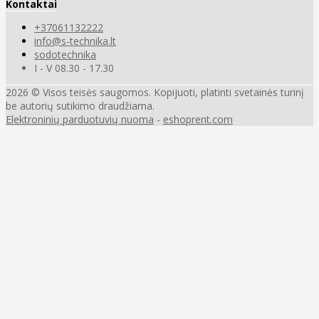
Kontaktai
+37061132222
info@s-technika.lt
sodotechnika
I - V 08.30 - 17.30
2026 © Visos teisės saugomos. Kopijuoti, platinti svetainės turinį
be autorių sutikimo draudžiama.
Elektroninių parduotuvių nuoma
-
eshoprent.com