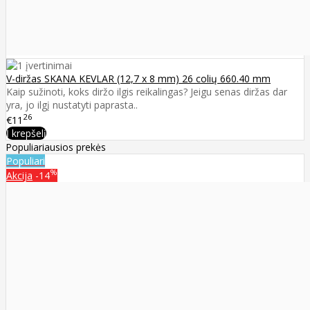
V-diržas SKANA KEVLAR (12,7 x 8 mm) 26 colių 660.40 mm
Kaip sužinoti, koks diržo ilgis reikalingas? Jeigu senas diržas dar
yra, jo ilgį nustatyti paprasta..
26
€11
Į krepšelį
Populiariausios prekės
Populiari
%
Akcija
-14