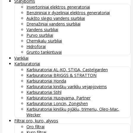
Statyboms
Invertoriniai elektros generatoriai
Benzininiai ir dyzeliniai elektros generatoriai
Aukšto slėgio vandens siurbliai
Drenažiniai vandens siurbliai
Vandens siurbliai
Purvo siurbliai
Chemikalų siurbliai
Hidroforai
Grunto tankintuvai
Varikliai
Karbiuratoriai
Karbiuratoriai AL-KO, STIGA, Castelgarden
Karbiuratoriai BRIGGS & STRATTON
Karbiuratoriai Honda
Karbiuratoriai kiniškų variklių vejapjovėms
Karbiuratoriai Stihl
Karbiuratoriai Husqvarna, Partner
Karbiuratoriai Loncin, Zongshen
Karbiuratoriai kiniškų pjūklų, trimerių, Oleo-Mac,
Wecker
Filtrai oro, kuro, alyvos
Oro filtrai
Kuro filtrai