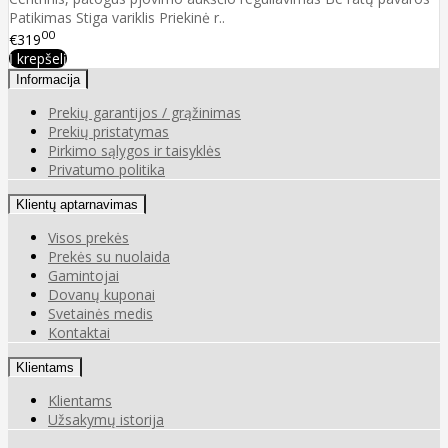
Patikimas Stiga variklis Priekinė r..
00
€319
Į krepšelį
Informacija
Prekių garantijos / grąžinimas
Prekių pristatymas
Pirkimo sąlygos ir taisyklės
Privatumo politika
Klientų aptarnavimas
Visos prekės
Prekės su nuolaida
Gamintojai
Dovanų kuponai
Svetainės medis
Kontaktai
Klientams
Klientams
Užsakymų istorija