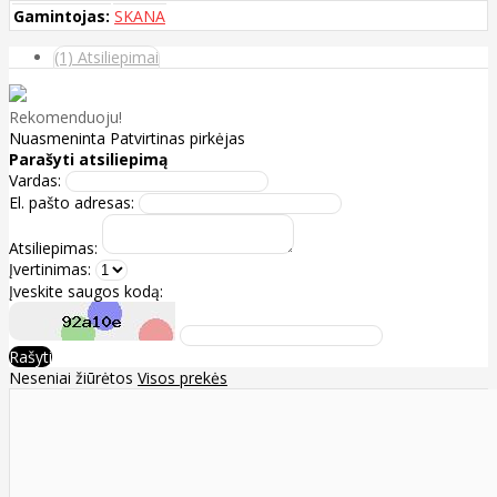
Gamintojas:
SKANA
(1) Atsiliepimai
Rekomenduoju!
Nuasmeninta
Patvirtinas pirkėjas
Parašyti atsiliepimą
Vardas:
El. pašto adresas:
Atsiliepimas:
Įvertinimas:
Įveskite saugos kodą:
Rašyti
Neseniai žiūrėtos
Visos prekės