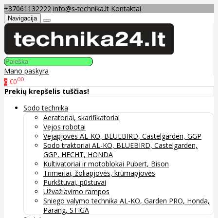
+37061132222
info@s-technika.lt
Kontaktai
Navigacija
Mano paskyra
00
€0
0
Prekių krepšelis tuščias!
Sodo technika
Aeratoriai, skarifikatoriai
Vejos robotai
Vejapjovės AL-KO, BLUEBIRD, Castelgarden, GGP
Sodo traktoriai AL-KO, BLUEBIRD, Castelgarden,
GGP, HECHT, HONDA
Kultivatoriai ir motoblokai Pubert, Bison
Trimeriai, žoliapjovės, krūmapjovės
Purkštuvai, pūstuvai
Užvažiavimo rampos
Sniego valymo technika AL-KO, Garden PRO, Honda,
Parang, STIGA