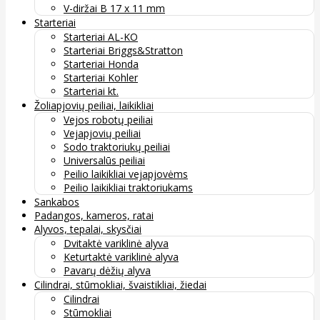
V-diržai B 17 x 11 mm
Starteriai
Starteriai AL-KO
Starteriai Briggs&Stratton
Starteriai Honda
Starteriai Kohler
Starteriai kt.
Žoliapjovių peiliai, laikikliai
Vejos robotų peiliai
Vejapjovių peiliai
Sodo traktoriukų peiliai
Universalūs peiliai
Peilio laikikliai vejapjovėms
Peilio laikikliai traktoriukams
Sankabos
Padangos, kameros, ratai
Alyvos, tepalai, skysčiai
Dvitaktė variklinė alyva
Keturtaktė variklinė alyva
Pavarų dėžių alyva
Cilindrai, stūmokliai, švaistikliai, žiedai
Cilindrai
Stūmokliai