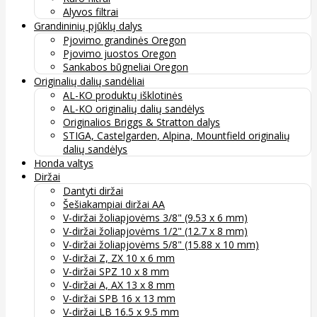
Alyvos filtrai
Grandininių pjūklų dalys
Pjovimo grandinės Oregon
Pjovimo juostos Oregon
Sankabos būgneliai Oregon
Originalių dalių sandėliai
AL-KO produktų išklotinės
AL-KO originalių dalių sandėlys
Originalios Briggs & Stratton dalys
STIGA, Castelgarden, Alpina, Mountfield originalių
dalių sandėlys
Honda valtys
Diržai
Dantyti diržai
Šešiakampiai diržai AA
V-diržai žoliapjovėms 3/8" (9.53 x 6 mm)
V-diržai žoliapjovėms 1/2" (12.7 x 8 mm)
V-diržai žoliapjovėms 5/8" (15.88 x 10 mm)
V-diržai Z, ZX 10 x 6 mm
V-diržai SPZ 10 x 8 mm
V-diržai A, AX 13 x 8 mm
V-diržai SPB 16 x 13 mm
V-diržai LB 16.5 x 9.5 mm