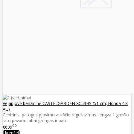
Vejapjovė benzininė CASTELGARDEN XC53HS (51 cm; Honda 4.8
AG)
Centrinis, patogus pjovimo aukščio reguliavimas Lengva 1 greičio
ratų pavara Labai galingas ir pati..
00
€609
Į krepšelį