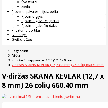
Švaistikliai
Žiedai
Pjovimo galvutės, gijos, peiliai
Pjovimo gijos
Pjovimo galvutės, peiliai
Pjovimo galvučių dalys
Privatumo politika
G_P dalys
Greičių dėžės
Pagrindinis
Diržai
V-diržai žoliapjovėms 1/2" (12.7 x 8 mm)
V-diržas SKANA KEVLAR (12,7 x 8 mm) 26 colių 660.40 mm
V-diržas SKANA KEVLAR (12,7 x
8 mm) 26 colių 660.40 mm
5
/5 | remiantis
1
kliento įvertinimu