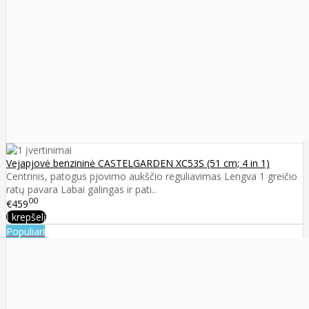
Vejapjovė benzininė CASTELGARDEN XC53S (51 cm; 4 in 1)
Centrinis, patogus pjovimo aukščio reguliavimas Lengva 1 greičio
ratų pavara Labai galingas ir pati..
00
€459
Į krepšelį
Populiari