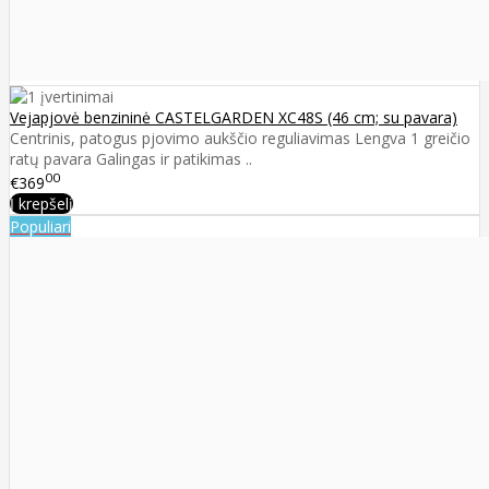
Vejapjovė benzininė CASTELGARDEN XC48S (46 cm; su pavara)
Centrinis, patogus pjovimo aukščio reguliavimas Lengva 1 greičio
ratų pavara Galingas ir patikimas ..
00
€369
Į krepšelį
Populiari