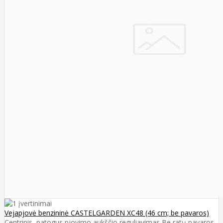
Vejapjovė benzininė CASTELGARDEN XC48 (46 cm; be pavaros)
Centrinis, patogus pjovimo aukščio reguliavimas Be ratų pavaros