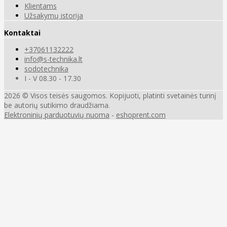
Klientams
Užsakymų istorija
Kontaktai
+37061132222
info@s-technika.lt
sodotechnika
I - V 08.30 - 17.30
2026 © Visos teisės saugomos. Kopijuoti, platinti svetainės turinį
be autorių sutikimo draudžiama.
Elektroninių parduotuvių nuoma
-
eshoprent.com