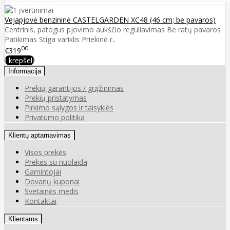
Vejapjovė benzininė CASTELGARDEN XC48 (46 cm; be pavaros)
Centrinis, patogus pjovimo aukščio reguliavimas Be ratų pavaros
Patikimas Stiga variklis Priekinė r..
00
€319
Į krepšelį
Informacija
Prekių garantijos / grąžinimas
Prekių pristatymas
Pirkimo sąlygos ir taisyklės
Privatumo politika
Klientų aptarnavimas
Visos prekės
Prekės su nuolaida
Gamintojai
Dovanų kuponai
Svetainės medis
Kontaktai
Klientams