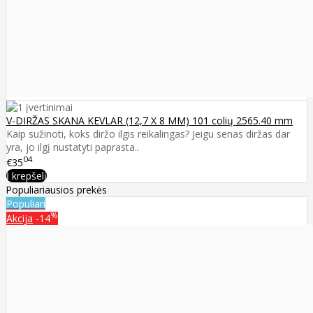
V-DIRŽAS SKANA KEVLAR (12,7 X 8 MM) 101 colių 2565.40 mm
Kaip sužinoti, koks diržo ilgis reikalingas? Jeigu senas diržas dar
yra, jo ilgį nustatyti paprasta..
04
€35
Į krepšelį
Populiariausios prekės
Populiari
%
Akcija
-14