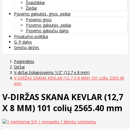
Švaistikliai
Žiedai
Pjovimo galvutės, gijos, peiliai
Pjovimo gijos
Pjovimo galvutės, peiliai
Pjovimo galvučių dalys
Privatumo politika
G_P dalys
Greičių dėžės
Pagrindinis
Diržai
V-diržai žoliapjovėms 1/2" (12.7 x 8 mm)
V-DIRŽAS SKANA KEVLAR (12,7 X 8 MM) 101 colių 2565.40
mm
V-DIRŽAS SKANA KEVLAR (12,7
X 8 MM) 101 colių 2565.40 mm
5
/5 | remiantis
1
kliento įvertinimu