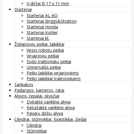
V-diržai B 17 x 11 mm
Starteriai
Starteriai AL-KO
Starteriai Briggs&Stratton
Starteriai Honda
Starteriai Kohler
Starteriai kt.
Žoliapjovių peiliai, laikikliai
Vejos robotų peiliai
Vejapjovių peiliai
Sodo traktoriukų peiliai
Universalūs peiliai
Peilio laikikliai vejapjovėms
Peilio laikikliai traktoriukams
Sankabos
Padangos, kameros, ratai
Alyvos, tepalai, skysčiai
Dvitaktė variklinė alyva
Keturtaktė variklinė alyva
Pavarų dėžių alyva
Cilindrai, stūmokliai, švaistikliai, žiedai
Cilindrai
Stūmokliai