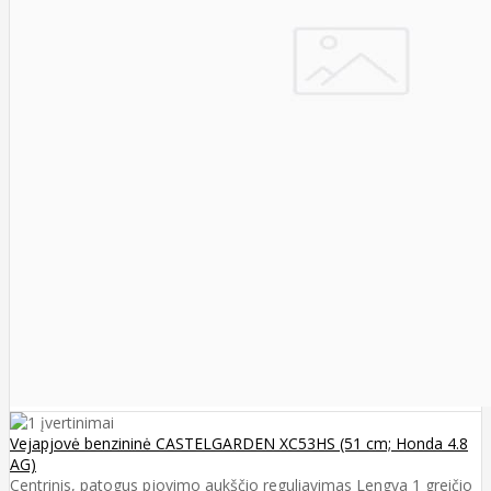
Vejapjovė benzininė CASTELGARDEN XC53HS (51 cm; Honda 4.8
AG)
Centrinis, patogus pjovimo aukščio reguliavimas Lengva 1 greičio