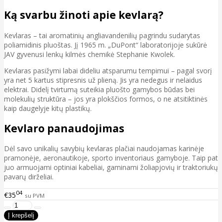
Ką svarbu žinoti apie kevlarą?
Kevlaras – tai aromatinių angliavandenilių pagrindu sudarytas
poliamidinis pluoštas. Jį 1965 m. „DuPont“ laboratorijoje sukūrė
JAV gyvenusi lenkų kilmės chemikė Stephanie Kwolek.
Kevlaras pasižymi labai dideliu atsparumu tempimui – pagal svorį
yra net 5 kartus stipresnis už plieną. Jis yra nedegus ir nelaidus
elektrai. Didelį tvirtumą suteikia pluošto gamybos būdas bei
molekulių struktūra – jos yra plokščios formos, o ne atsitiktinės
kaip daugelyje kitų plastikų.
Kevlaro panaudojimas
Dėl savo unikalių savybių kevlaras plačiai naudojamas karinėje
pramonėje, aeronautikoje, sporto inventoriaus gamyboje. Taip pat
juo armuojami optiniai kabeliai, gaminami žoliapjovių ir traktoriukų
pavarų dirželiai.
04
€35
su PVM