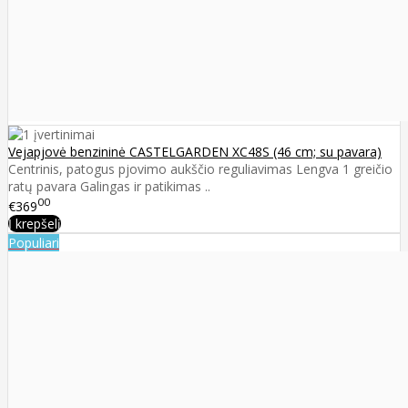
Vejapjovė benzininė CASTELGARDEN XC48S (46 cm; su pavara)
Centrinis, patogus pjovimo aukščio reguliavimas Lengva 1 greičio
ratų pavara Galingas ir patikimas ..
00
€369
Į krepšelį
Populiari