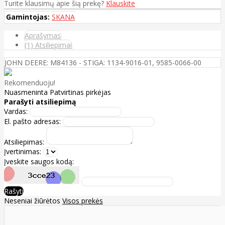
Turite klausimų apie šią prekę?
Klauskite
Gamintojas:
SKANA
Aprašymas
(1) Atsiliepimai
JOHN DEERE: M84136 - STIGA: 1134-9016-01, 9585-0066-00
Rekomenduoju!
Nuasmeninta
Patvirtinas pirkėjas
Parašyti atsiliepimą
Vardas:
El. pašto adresas:
Atsiliepimas:
Įvertinimas:
Įveskite saugos kodą:
Rašyti
Neseniai žiūrėtos
Visos prekės