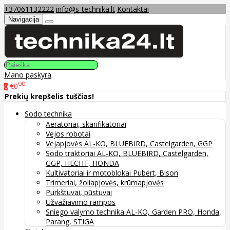
+37061132222
info@s-technika.lt
Kontaktai
Navigacija
Mano paskyra
00
€0
0
Prekių krepšelis tuščias!
Sodo technika
Aeratoriai, skarifikatoriai
Vejos robotai
Vejapjovės AL-KO, BLUEBIRD, Castelgarden, GGP
Sodo traktoriai AL-KO, BLUEBIRD, Castelgarden,
GGP, HECHT, HONDA
Kultivatoriai ir motoblokai Pubert, Bison
Trimeriai, žoliapjovės, krūmapjovės
Purkštuvai, pūstuvai
Užvažiavimo rampos
Sniego valymo technika AL-KO, Garden PRO, Honda,
Parang, STIGA