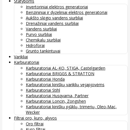
Statyboms
Invertoriniai elektros generatoriai
Benzininiai ir dyzeliniai elektros generatoriai
Aukšto slėgio vandens siurbliai
Drenažiniai vandens siurbliai
Vandens siurbliai
Purvo siurbliai
Chemikalų siurbliai
Hidroforai
Grunto tankintuvai
Varikliai
Karbiuratoriai
Karbiuratoriai AL-KO, STIGA, Castelgarden
Karbiuratoriai BRIGGS & STRATTON
Karbiuratoriai Honda
Karbiuratoriai kiniškų variklių vejapjovėms
Karbiuratoriai Stihl
Karbiuratoriai Husqvarna, Partner
Karbiuratoriai Loncin, Zongshen
Karbiuratoriai kiniškų pjūklų, trimerių, Oleo-Mac,
Wecker
Filtrai oro, kuro, alyvos
Oro filtrai
Kuro filtrai