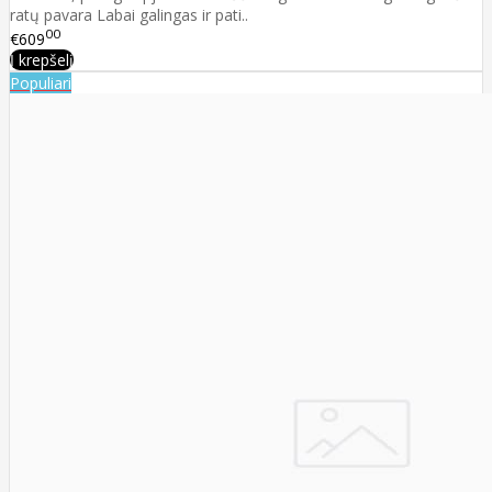
ratų pavara Labai galingas ir pati..
00
€609
Į krepšelį
Populiari