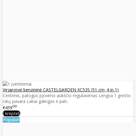
Vejapjovė benzininė CASTELGARDEN XC53S (51 cm; 4 in 1)
Centrinis, patogus pjovimo aukščio reguliavimas Lengva 1 greičio
ratų pavara Labai galingas ir pati..
00
€459
Į krepšelį
Populiari