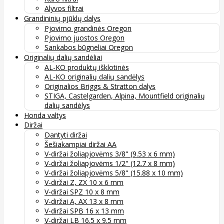
Alyvos filtrai
Grandininių pjūklų dalys
Pjovimo grandinės Oregon
Pjovimo juostos Oregon
Sankabos būgneliai Oregon
Originalių dalių sandėliai
AL-KO produktų išklotinės
AL-KO originalių dalių sandėlys
Originalios Briggs & Stratton dalys
STIGA, Castelgarden, Alpina, Mountfield originalių
dalių sandėlys
Honda valtys
Diržai
Dantyti diržai
Šešiakampiai diržai AA
V-diržai žoliapjovėms 3/8" (9.53 x 6 mm)
V-diržai žoliapjovėms 1/2" (12.7 x 8 mm)
V-diržai žoliapjovėms 5/8" (15.88 x 10 mm)
V-diržai Z, ZX 10 x 6 mm
V-diržai SPZ 10 x 8 mm
V-diržai A, AX 13 x 8 mm
V-diržai SPB 16 x 13 mm
V-diržai LB 16.5 x 9.5 mm