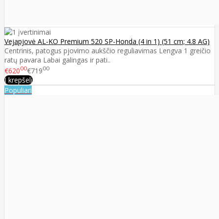
Vejapjovė AL-KO Premium 520 SP-Honda (4 in 1) (51 cm; 4.8 AG)
Centrinis, patogus pjovimo aukščio reguliavimas Lengva 1 greičio
ratų pavara Labai galingas ir pati..
00
00
€620
€719
Į krepšelį
Populiari