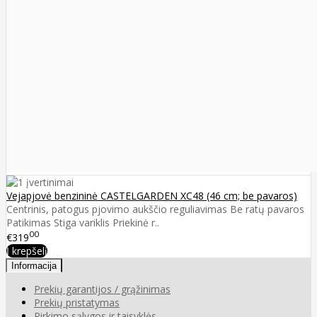
Vejapjovė benzininė CASTELGARDEN XC48 (46 cm; be pavaros)
Centrinis, patogus pjovimo aukščio reguliavimas Be ratų pavaros
Patikimas Stiga variklis Priekinė r..
00
€319
Į krepšelį
Informacija
Prekių garantijos / grąžinimas
Prekių pristatymas
Pirkimo sąlygos ir taisyklės