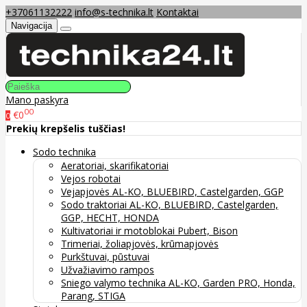
+37061132222
info@s-technika.lt
Kontaktai
Navigacija
Mano paskyra
00
€0
0
Prekių krepšelis tuščias!
Sodo technika
Aeratoriai, skarifikatoriai
Vejos robotai
Vejapjovės AL-KO, BLUEBIRD, Castelgarden, GGP
Sodo traktoriai AL-KO, BLUEBIRD, Castelgarden,
GGP, HECHT, HONDA
Kultivatoriai ir motoblokai Pubert, Bison
Trimeriai, žoliapjovės, krūmapjovės
Purkštuvai, pūstuvai
Užvažiavimo rampos
Sniego valymo technika AL-KO, Garden PRO, Honda,
Parang, STIGA