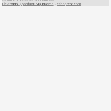
Elektroninių parduotuvių nuoma
-
eshoprent.com