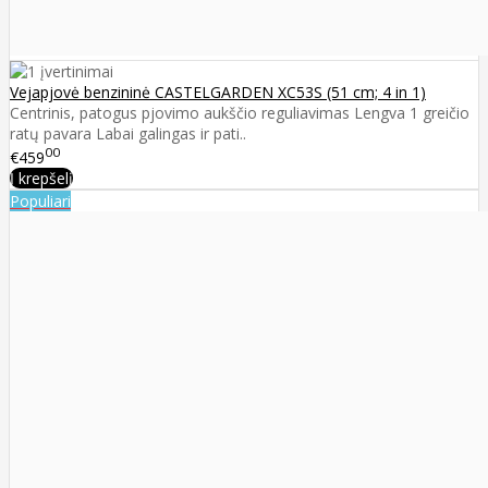
Vejapjovė benzininė CASTELGARDEN XC53S (51 cm; 4 in 1)
Centrinis, patogus pjovimo aukščio reguliavimas Lengva 1 greičio
ratų pavara Labai galingas ir pati..
00
€459
Į krepšelį
Populiari