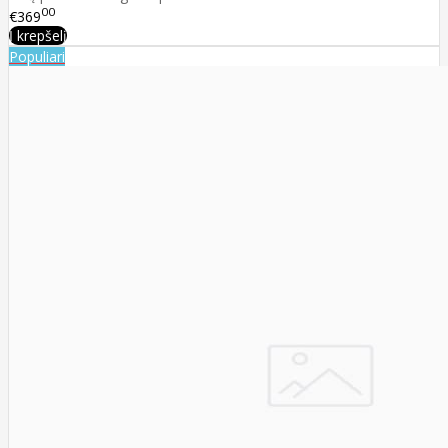
00
€369
Į krepšelį
Populiari