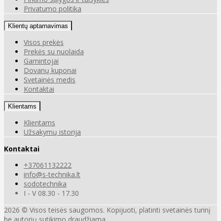
Privatumo politika
Klientų aptarnavimas
Visos prekės
Prekės su nuolaida
Gamintojai
Dovanų kuponai
Svetainės medis
Kontaktai
Klientams
Klientams
Užsakymų istorija
Kontaktai
+37061132222
info@s-technika.lt
sodotechnika
I - V 08.30 - 17.30
2026 © Visos teisės saugomos. Kopijuoti, platinti svetainės turinį
be autorių sutikimo draudžiama.