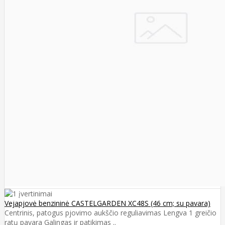
Vejapjovė benzininė CASTELGARDEN XC48S (46 cm; su pavara)
Centrinis, patogus pjovimo aukščio reguliavimas Lengva 1 greičio
ratų pavara Galingas ir patikimas ..