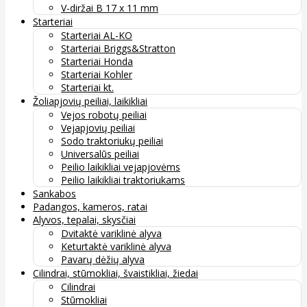
V-diržai B 17 x 11 mm
Starteriai
Starteriai AL-KO
Starteriai Briggs&Stratton
Starteriai Honda
Starteriai Kohler
Starteriai kt.
Žoliapjovių peiliai, laikikliai
Vejos robotų peiliai
Vejapjovių peiliai
Sodo traktoriukų peiliai
Universalūs peiliai
Peilio laikikliai vejapjovėms
Peilio laikikliai traktoriukams
Sankabos
Padangos, kameros, ratai
Alyvos, tepalai, skysčiai
Dvitaktė variklinė alyva
Keturtaktė variklinė alyva
Pavarų dėžių alyva
Cilindrai, stūmokliai, švaistikliai, žiedai
Cilindrai
Stūmokliai