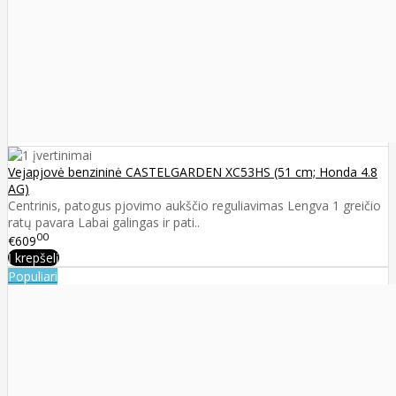
Vejapjovė benzininė CASTELGARDEN XC53HS (51 cm; Honda 4.8
AG)
Centrinis, patogus pjovimo aukščio reguliavimas Lengva 1 greičio
ratų pavara Labai galingas ir pati..
00
€609
Į krepšelį
Populiari