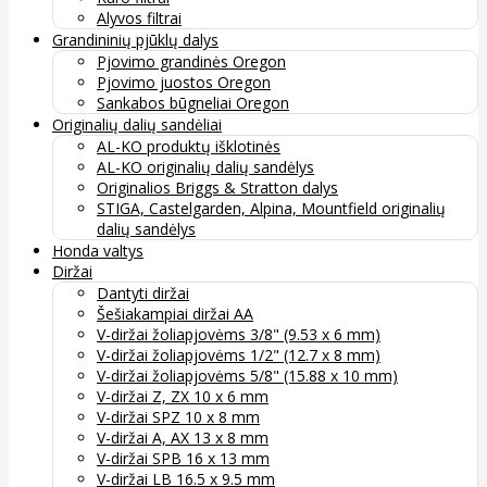
Alyvos filtrai
Grandininių pjūklų dalys
Pjovimo grandinės Oregon
Pjovimo juostos Oregon
Sankabos būgneliai Oregon
Originalių dalių sandėliai
AL-KO produktų išklotinės
AL-KO originalių dalių sandėlys
Originalios Briggs & Stratton dalys
STIGA, Castelgarden, Alpina, Mountfield originalių
dalių sandėlys
Honda valtys
Diržai
Dantyti diržai
Šešiakampiai diržai AA
V-diržai žoliapjovėms 3/8" (9.53 x 6 mm)
V-diržai žoliapjovėms 1/2" (12.7 x 8 mm)
V-diržai žoliapjovėms 5/8" (15.88 x 10 mm)
V-diržai Z, ZX 10 x 6 mm
V-diržai SPZ 10 x 8 mm
V-diržai A, AX 13 x 8 mm
V-diržai SPB 16 x 13 mm
V-diržai LB 16.5 x 9.5 mm