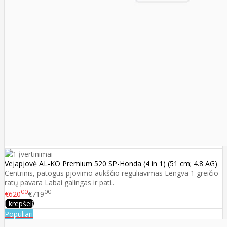
Vejapjovė AL-KO Premium 520 SP-Honda (4 in 1) (51 cm; 4.8 AG)
Centrinis, patogus pjovimo aukščio reguliavimas Lengva 1 greičio
ratų pavara Labai galingas ir pati..
00
00
€620
€719
Į krepšelį
Populiari