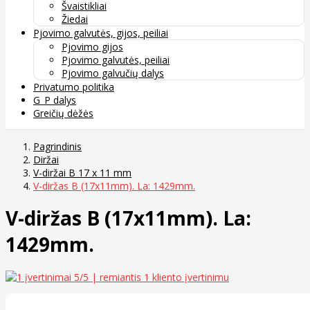
Švaistikliai
Žiedai
Pjovimo galvutės, gijos, peiliai
Pjovimo gijos
Pjovimo galvutės, peiliai
Pjovimo galvučių dalys
Privatumo politika
G_P dalys
Greičių dėžės
Pagrindinis
Diržai
V-diržai B 17 x 11 mm
V-diržas B (17x11mm). La: 1429mm.
V-diržas B (17x11mm). La:
1429mm.
5
/5 | remiantis
1
kliento įvertinimu