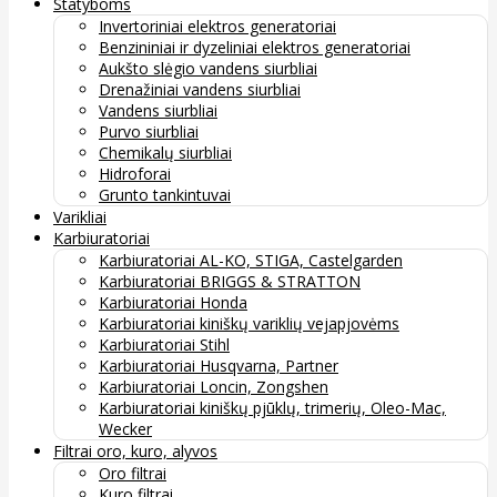
Statyboms
Invertoriniai elektros generatoriai
Benzininiai ir dyzeliniai elektros generatoriai
Aukšto slėgio vandens siurbliai
Drenažiniai vandens siurbliai
Vandens siurbliai
Purvo siurbliai
Chemikalų siurbliai
Hidroforai
Grunto tankintuvai
Varikliai
Karbiuratoriai
Karbiuratoriai AL-KO, STIGA, Castelgarden
Karbiuratoriai BRIGGS & STRATTON
Karbiuratoriai Honda
Karbiuratoriai kiniškų variklių vejapjovėms
Karbiuratoriai Stihl
Karbiuratoriai Husqvarna, Partner
Karbiuratoriai Loncin, Zongshen
Karbiuratoriai kiniškų pjūklų, trimerių, Oleo-Mac,
Wecker
Filtrai oro, kuro, alyvos
Oro filtrai
Kuro filtrai