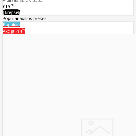
V-diržas SLICK B535..
78
€19
Į krepšelį
Populiariausios prekės
Populiari
%
Akcija
-14