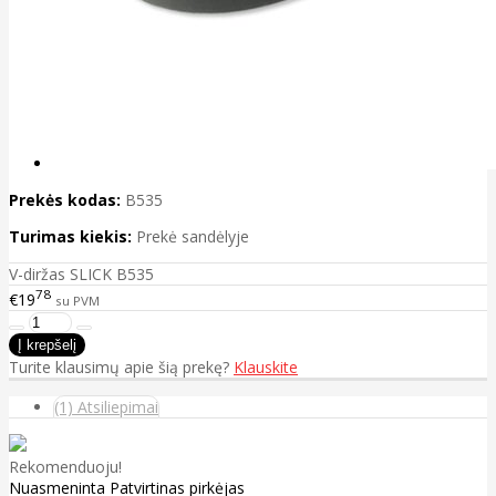
Prekės kodas:
B535
Turimas kiekis:
Prekė sandėlyje
V-diržas SLICK B535
78
€19
su PVM
Turite klausimų apie šią prekę?
Klauskite
(1) Atsiliepimai
Rekomenduoju!
Nuasmeninta
Patvirtinas pirkėjas