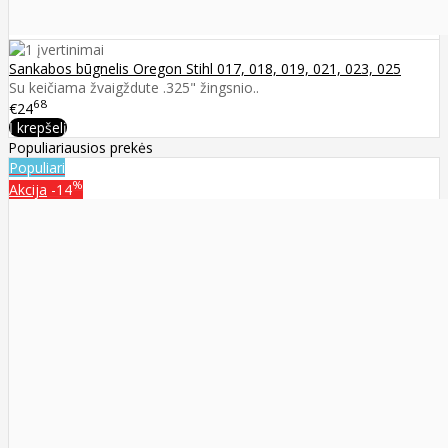
Sankabos būgnelis Oregon Stihl 017, 018, 019, 021, 023, 025
Su keičiama žvaigždute .325" žingsnio..
68
€24
Į krepšelį
Populiariausios prekės
Populiari
%
Akcija
-14