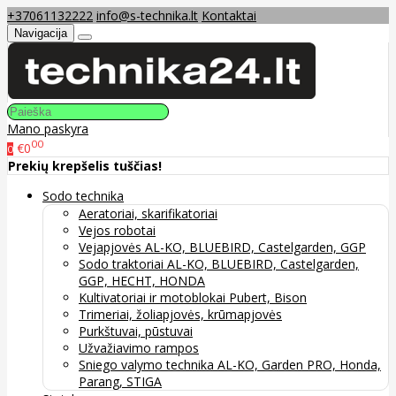
+37061132222
info@s-technika.lt
Kontaktai
Navigacija
Mano paskyra
00
€0
0
Prekių krepšelis tuščias!
Sodo technika
Aeratoriai, skarifikatoriai
Vejos robotai
Vejapjovės AL-KO, BLUEBIRD, Castelgarden, GGP
Sodo traktoriai AL-KO, BLUEBIRD, Castelgarden,
GGP, HECHT, HONDA
Kultivatoriai ir motoblokai Pubert, Bison
Trimeriai, žoliapjovės, krūmapjovės
Purkštuvai, pūstuvai
Užvažiavimo rampos
Sniego valymo technika AL-KO, Garden PRO, Honda,
Parang, STIGA