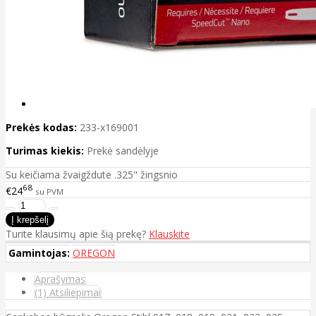
Prekės kodas:
233-x169001
Turimas kiekis:
Prekė sandėlyje
Su keičiama žvaigždute .325" žingsnio
68
€24
su PVM
Turite klausimų apie šią prekę?
Klauskite
Gamintojas:
OREGON
Aprašymas
(1) Atsiliepimai