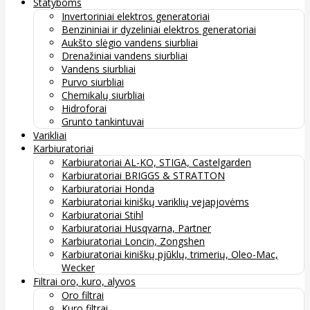
Statyboms
Invertoriniai elektros generatoriai
Benzininiai ir dyzeliniai elektros generatoriai
Aukšto slėgio vandens siurbliai
Drenažiniai vandens siurbliai
Vandens siurbliai
Purvo siurbliai
Chemikalų siurbliai
Hidroforai
Grunto tankintuvai
Varikliai
Karbiuratoriai
Karbiuratoriai AL-KO, STIGA, Castelgarden
Karbiuratoriai BRIGGS & STRATTON
Karbiuratoriai Honda
Karbiuratoriai kiniškų variklių vejapjovėms
Karbiuratoriai Stihl
Karbiuratoriai Husqvarna, Partner
Karbiuratoriai Loncin, Zongshen
Karbiuratoriai kiniškų pjūklų, trimerių, Oleo-Mac,
Wecker
Filtrai oro, kuro, alyvos
Oro filtrai
Kuro filtrai