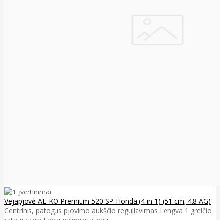
Vejapjovė AL-KO Premium 520 SP-Honda (4 in 1) (51 cm; 4.8 AG)
Centrinis, patogus pjovimo aukščio reguliavimas Lengva 1 greičio
ratų pavara Labai galingas ir pati..