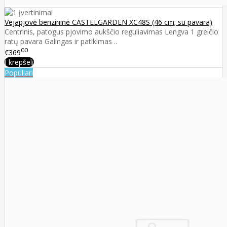
Vejapjovė benzininė CASTELGARDEN XC48S (46 cm; su pavara)
Centrinis, patogus pjovimo aukščio reguliavimas Lengva 1 greičio
ratų pavara Galingas ir patikimas ..
00
€369
Į krepšelį
Populiari