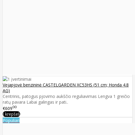
Vejapjovė benzininė CASTELGARDEN XC53HS (51 cm; Honda 4.8
AG)
Centrinis, patogus pjovimo aukščio reguliavimas Lengva 1 greičio
ratų pavara Labai galingas ir pati..
00
€609
Į krepšelį
Populiari