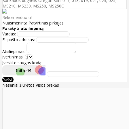
Sankabos būgnelis Oregon Stihl 017, 018, 019, 021, 023, 025,
MS210, MS230, MS250, MS250C
Rekomenduoju!
Nuasmeninta
Patvirtinas pirkėjas
Parašyti atsiliepimą
Vardas:
El. pašto adresas:
Atsiliepimas:
Įvertinimas:
Įveskite saugos kodą:
Rašyti
Neseniai žiūrėtos
Visos prekės