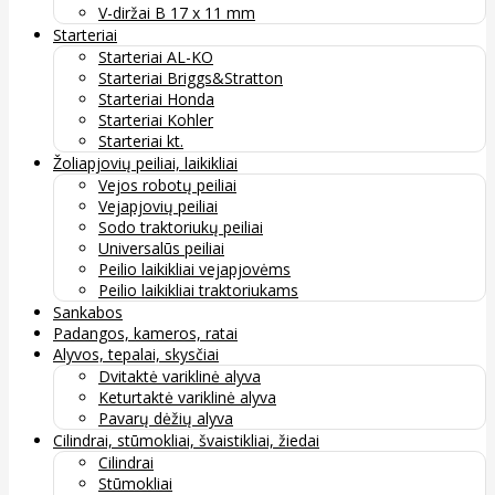
V-diržai B 17 x 11 mm
Starteriai
Starteriai AL-KO
Starteriai Briggs&Stratton
Starteriai Honda
Starteriai Kohler
Starteriai kt.
Žoliapjovių peiliai, laikikliai
Vejos robotų peiliai
Vejapjovių peiliai
Sodo traktoriukų peiliai
Universalūs peiliai
Peilio laikikliai vejapjovėms
Peilio laikikliai traktoriukams
Sankabos
Padangos, kameros, ratai
Alyvos, tepalai, skysčiai
Dvitaktė variklinė alyva
Keturtaktė variklinė alyva
Pavarų dėžių alyva
Cilindrai, stūmokliai, švaistikliai, žiedai
Cilindrai
Stūmokliai