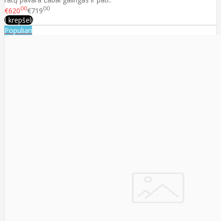
00
00
€620
€719
Į krepšelį
Populiari