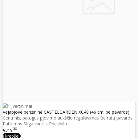
Vejapjovė benzininė CASTELGARDEN XC48 (46 cm; be pavaros)
Centrinis, patogus pjovimo aukščio reguliavimas Be ratų pavaros
Patikimas Stiga variklis Priekinė r..
00
€319
Į krepšelį