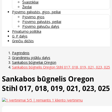
Švaistikliai
Žiedai
Pjovimo galvutės, gijos, peiliai
Pjovimo gijos
Pjovimo galvutės, peiliai
Pjovimo galvučių dalys
Privatumo politika
G_P dalys
Greičių dėžės
Pagrindinis
Grandininių pjūklų dalys
Sankabos būgneliai Oregon
Sankabos būgnelis Oregon Stihl 017, 018, 019, 021, 023, 025
Sankabos būgnelis Oregon
Stihl 017, 018, 019, 021, 023, 025
5
/5 | remiantis
1
kliento įvertinimu