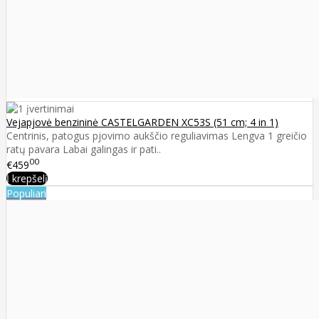
Vejapjovė benzininė CASTELGARDEN XC53S (51 cm; 4 in 1)
Centrinis, patogus pjovimo aukščio reguliavimas Lengva 1 greičio
ratų pavara Labai galingas ir pati..
00
€459
Į krepšelį
Populiari