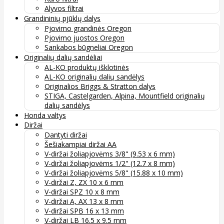
Alyvos filtrai
Grandininių pjūklų dalys
Pjovimo grandinės Oregon
Pjovimo juostos Oregon
Sankabos būgneliai Oregon
Originalių dalių sandėliai
AL-KO produktų išklotinės
AL-KO originalių dalių sandėlys
Originalios Briggs & Stratton dalys
STIGA, Castelgarden, Alpina, Mountfield originalių
dalių sandėlys
Honda valtys
Diržai
Dantyti diržai
Šešiakampiai diržai AA
V-diržai žoliapjovėms 3/8" (9.53 x 6 mm)
V-diržai žoliapjovėms 1/2" (12.7 x 8 mm)
V-diržai žoliapjovėms 5/8" (15.88 x 10 mm)
V-diržai Z, ZX 10 x 6 mm
V-diržai SPZ 10 x 8 mm
V-diržai A, AX 13 x 8 mm
V-diržai SPB 16 x 13 mm
V-diržai LB 16.5 x 9.5 mm