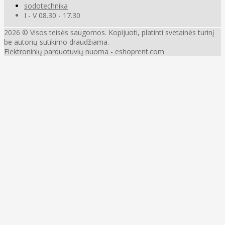
sodotechnika
I - V 08.30 - 17.30
2026 © Visos teisės saugomos. Kopijuoti, platinti svetainės turinį
be autorių sutikimo draudžiama.
Elektroninių parduotuvių nuoma
-
eshoprent.com