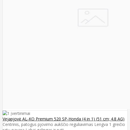
Vejapjovė AL-KO Premium 520 SP-Honda (4 in 1) (51 cm; 4.8 AG)
Centrinis, patogus pjovimo aukščio reguliavimas Lengva 1 greičio
ratų pavara Labai galingas ir pati..