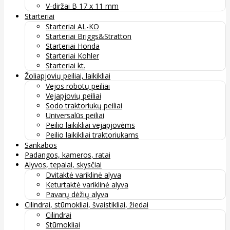
V-diržai B 17 x 11 mm
Starteriai
Starteriai AL-KO
Starteriai Briggs&Stratton
Starteriai Honda
Starteriai Kohler
Starteriai kt.
Žoliapjovių peiliai, laikikliai
Vejos robotų peiliai
Vejapjovių peiliai
Sodo traktoriukų peiliai
Universalūs peiliai
Peilio laikikliai vejapjovėms
Peilio laikikliai traktoriukams
Sankabos
Padangos, kameros, ratai
Alyvos, tepalai, skysčiai
Dvitaktė variklinė alyva
Keturtaktė variklinė alyva
Pavarų dėžių alyva
Cilindrai, stūmokliai, švaistikliai, žiedai
Cilindrai
Stūmokliai