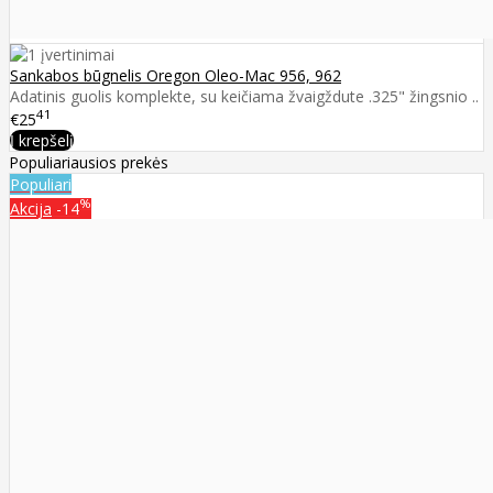
Sankabos būgnelis Oregon Oleo-Mac 956, 962
Adatinis guolis komplekte, su keičiama žvaigždute .325" žingsnio ..
41
€25
Į krepšelį
Populiariausios prekės
Populiari
%
Akcija
-14