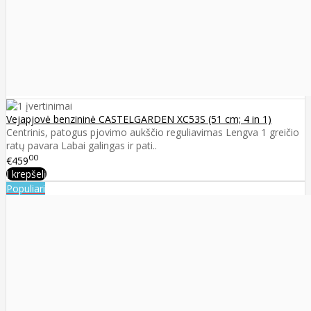
Vejapjovė benzininė CASTELGARDEN XC53S (51 cm; 4 in 1)
Centrinis, patogus pjovimo aukščio reguliavimas Lengva 1 greičio
ratų pavara Labai galingas ir pati..
00
€459
Į krepšelį
Populiari