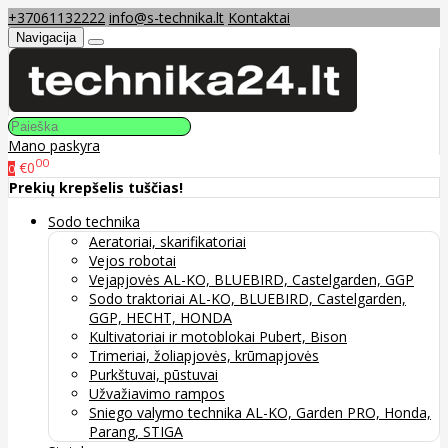
+37061132222
info@s-technika.lt
Kontaktai
Navigacija
Mano paskyra
00
€0
0
Prekių krepšelis tuščias!
Sodo technika
Aeratoriai, skarifikatoriai
Vejos robotai
Vejapjovės AL-KO, BLUEBIRD, Castelgarden, GGP
Sodo traktoriai AL-KO, BLUEBIRD, Castelgarden,
GGP, HECHT, HONDA
Kultivatoriai ir motoblokai Pubert, Bison
Trimeriai, žoliapjovės, krūmapjovės
Purkštuvai, pūstuvai
Užvažiavimo rampos
Sniego valymo technika AL-KO, Garden PRO, Honda,
Parang, STIGA