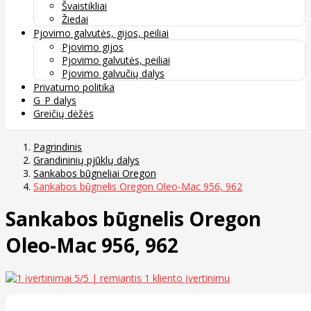
Švaistikliai
Žiedai
Pjovimo galvutės, gijos, peiliai
Pjovimo gijos
Pjovimo galvutės, peiliai
Pjovimo galvučių dalys
Privatumo politika
G_P dalys
Greičių dėžės
Pagrindinis
Grandininių pjūklų dalys
Sankabos būgneliai Oregon
Sankabos būgnelis Oregon Oleo-Mac 956, 962
Sankabos būgnelis Oregon
Oleo-Mac 956, 962
5
/5 | remiantis
1
kliento įvertinimu