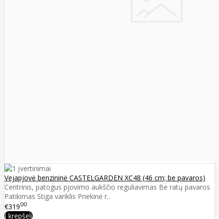
Vejapjovė benzininė CASTELGARDEN XC48 (46 cm; be pavaros)
Centrinis, patogus pjovimo aukščio reguliavimas Be ratų pavaros
Patikimas Stiga variklis Priekinė r..
00
€319
Į krepšelį