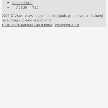
sodotechnika
I - V 08.30 - 17.30
2026 © Visos teisės saugomos. Kopijuoti, platinti svetainės turinį
be autorių sutikimo draudžiama.
Elektroninių parduotuvių nuoma
-
eshoprent.com