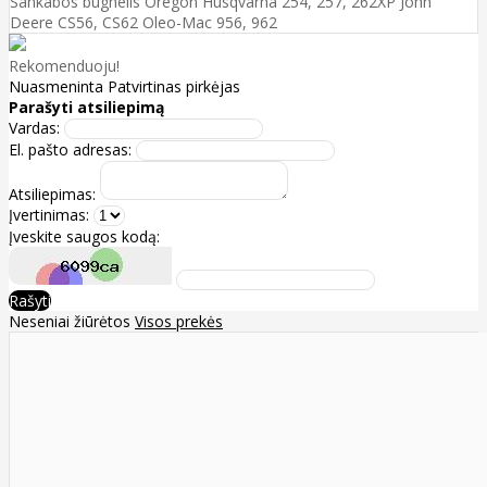
Sankabos būgnelis Oregon Husqvarna 254, 257, 262XP John
Deere CS56, CS62 Oleo-Mac 956, 962
Rekomenduoju!
Nuasmeninta
Patvirtinas pirkėjas
Parašyti atsiliepimą
Vardas:
El. pašto adresas:
Atsiliepimas:
Įvertinimas:
Įveskite saugos kodą:
Rašyti
Neseniai žiūrėtos
Visos prekės