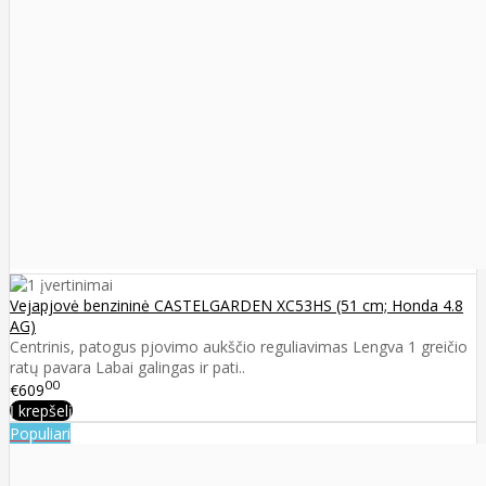
Vejapjovė benzininė CASTELGARDEN XC53HS (51 cm; Honda 4.8
AG)
Centrinis, patogus pjovimo aukščio reguliavimas Lengva 1 greičio
ratų pavara Labai galingas ir pati..
00
€609
Į krepšelį
Populiari