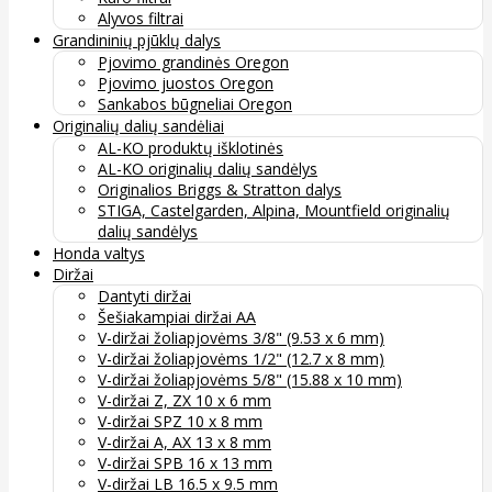
Alyvos filtrai
Grandininių pjūklų dalys
Pjovimo grandinės Oregon
Pjovimo juostos Oregon
Sankabos būgneliai Oregon
Originalių dalių sandėliai
AL-KO produktų išklotinės
AL-KO originalių dalių sandėlys
Originalios Briggs & Stratton dalys
STIGA, Castelgarden, Alpina, Mountfield originalių
dalių sandėlys
Honda valtys
Diržai
Dantyti diržai
Šešiakampiai diržai AA
V-diržai žoliapjovėms 3/8" (9.53 x 6 mm)
V-diržai žoliapjovėms 1/2" (12.7 x 8 mm)
V-diržai žoliapjovėms 5/8" (15.88 x 10 mm)
V-diržai Z, ZX 10 x 6 mm
V-diržai SPZ 10 x 8 mm
V-diržai A, AX 13 x 8 mm
V-diržai SPB 16 x 13 mm
V-diržai LB 16.5 x 9.5 mm