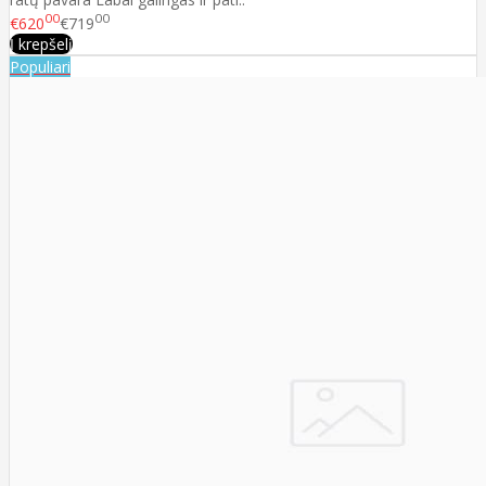
00
00
€620
€719
Į krepšelį
Populiari