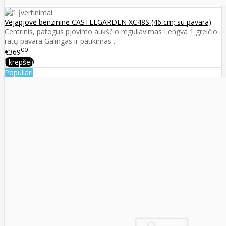
Vejapjovė benzininė CASTELGARDEN XC48S (46 cm; su pavara)
Centrinis, patogus pjovimo aukščio reguliavimas Lengva 1 greičio
ratų pavara Galingas ir patikimas ..
00
€369
Į krepšelį
Populiari