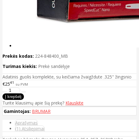
Prekės kodas:
224-848400_MB
Turimas kiekis:
Prekė sandėlyje
Adatinis guolis komplekte, su keičiama žvaigždute .325" žingsnio
41
€25
su PVM
Turite klausimų apie šią prekę?
Klauskite
Gamintojas:
BRUMAR
Aprašymas
(1) Atsiliepimai