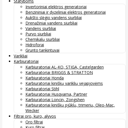
Statyboms
Invertoriniai elektros generatoriai
Benzininiai ir dyzeliniai elektros generatoriai
Aukšto slėgio vandens siurbliai
Drenažiniai vandens siurbliai
Vandens siurbliai
Purvo siurbliai
Chemikalų siurbliai
Hidroforai
Grunto tankintuvai
Varikliai
Karbiuratoriai
Karbiuratoriai AL-KO, STIGA, Castelgarden
Karbiuratoriai BRIGGS & STRATTON
Karbiuratoriai Honda
Karbiuratoriai kiniškų variklių vejapjovėms
Karbiuratoriai Stihl
Karbiuratoriai Husqvarna, Partner
Karbiuratoriai Loncin, Zongshen
Karbiuratoriai kiniškų pjūklų, trimerių, Oleo-Mac,
Wecker
Filtrai oro, kuro, alyvos
Oro filtrai
Kuro filtrai