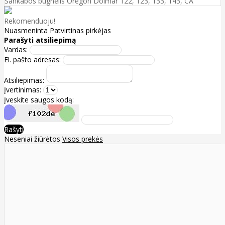
Sankabos būgnelis Oregon Dolmar 122, 123, 133, 143, CA
Rekomenduoju!
Nuasmeninta
Patvirtinas pirkėjas
Parašyti atsiliepimą
Vardas:
El. pašto adresas:
Atsiliepimas:
Įvertinimas:
Įveskite saugos kodą:
Rašyti
Neseniai žiūrėtos
Visos prekės