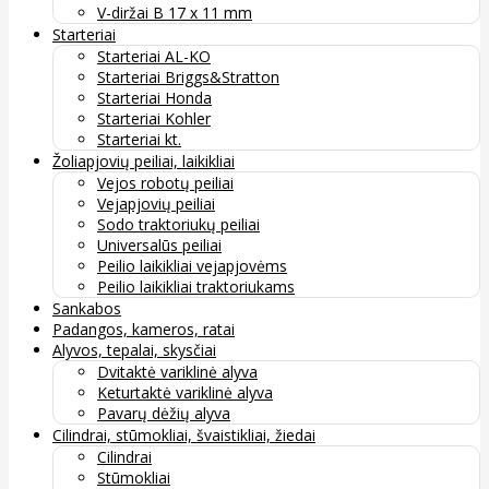
V-diržai B 17 x 11 mm
Starteriai
Starteriai AL-KO
Starteriai Briggs&Stratton
Starteriai Honda
Starteriai Kohler
Starteriai kt.
Žoliapjovių peiliai, laikikliai
Vejos robotų peiliai
Vejapjovių peiliai
Sodo traktoriukų peiliai
Universalūs peiliai
Peilio laikikliai vejapjovėms
Peilio laikikliai traktoriukams
Sankabos
Padangos, kameros, ratai
Alyvos, tepalai, skysčiai
Dvitaktė variklinė alyva
Keturtaktė variklinė alyva
Pavarų dėžių alyva
Cilindrai, stūmokliai, švaistikliai, žiedai
Cilindrai
Stūmokliai