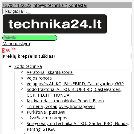
+37061132222
info@s-technika.lt
Kontaktai
Navigacija
Mano paskyra
00
€0
0
Prekių krepšelis tuščias!
Sodo technika
Aeratoriai, skarifikatoriai
Vejos robotai
Vejapjovės AL-KO, BLUEBIRD, Castelgarden, GGP
Sodo traktoriai AL-KO, BLUEBIRD, Castelgarden,
GGP, HECHT, HONDA
Kultivatoriai ir motoblokai Pubert, Bison
Trimeriai, žoliapjovės, krūmapjovės
Purkštuvai, pūstuvai
Užvažiavimo rampos
Sniego valymo technika AL-KO, Garden PRO, Honda,
Parang, STIGA