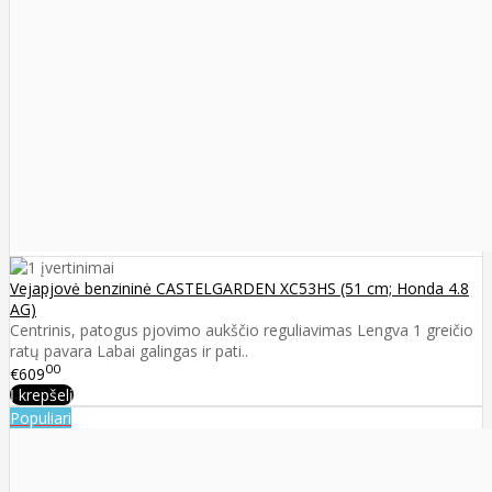
Vejapjovė benzininė CASTELGARDEN XC53HS (51 cm; Honda 4.8
AG)
Centrinis, patogus pjovimo aukščio reguliavimas Lengva 1 greičio
ratų pavara Labai galingas ir pati..
00
€609
Į krepšelį
Populiari