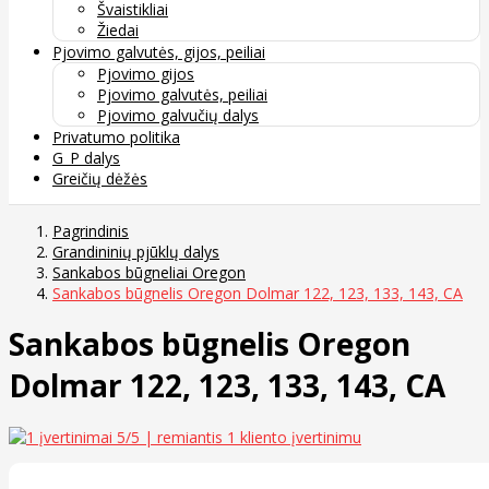
Švaistikliai
Žiedai
Pjovimo galvutės, gijos, peiliai
Pjovimo gijos
Pjovimo galvutės, peiliai
Pjovimo galvučių dalys
Privatumo politika
G_P dalys
Greičių dėžės
Pagrindinis
Grandininių pjūklų dalys
Sankabos būgneliai Oregon
Sankabos būgnelis Oregon Dolmar 122, 123, 133, 143, CA
Sankabos būgnelis Oregon
Dolmar 122, 123, 133, 143, CA
5
/5 | remiantis
1
kliento įvertinimu