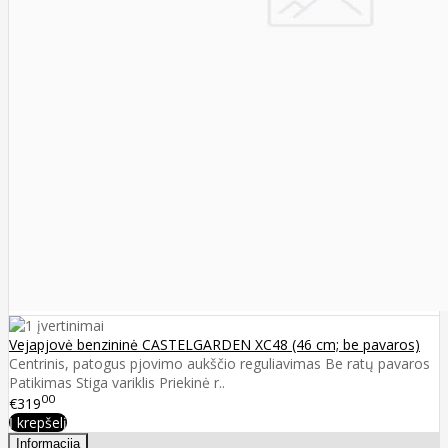
Vejapjovė benzininė CASTELGARDEN XC48 (46 cm; be pavaros)
Centrinis, patogus pjovimo aukščio reguliavimas Be ratų pavaros
Patikimas Stiga variklis Priekinė r..
00
€319
Į krepšelį
Informacija