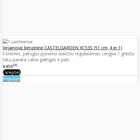
Vejapjovė benzininė CASTELGARDEN XC53S (51 cm; 4 in 1)
Centrinis, patogus pjovimo aukščio reguliavimas Lengva 1 greičio
ratų pavara Labai galingas ir pati..
00
€459
Į krepšelį
Populiari