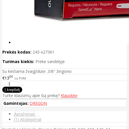
Prekės kodas:
243-x27361
Turimas kiekis:
Prekė sandėlyje
Su keičiama žvaigždute .3/8" žingsnio
01
€13
su PVM
Turite klausimų apie šią prekę?
Klauskite
Gamintojas:
OREGON
Aprašymas
(1) Atsiliepimai