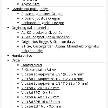
Alyvos filtrai
Grandininių pjūklų dalys
Pjovimo grandinės Oregon
Pjovimo juostos Oregon
Sankabos būgneliai Oregon
Originalių dalių sandėliai
AL-KO produktų išklotinės
AL-KO originalių dalių sandėlys
Originalios Briggs & Stratton dalys
STIGA, Castelgarden, Alpina, Mountfield originalių
dalių sandėlys
Honda valtys
Diržai
Dantyti diržai
Šešiakampiai diržai AA
V-diržai žoliapjovėms 3/8" (9.53 x 6 mm)
V-diržai žoliapjovėms 1/2" (12.7 x 8 mm)
V-diržai žoliapjovėms 5/8" (15.88 x 10 mm)
V-diržai Z, ZX 10 x 6 mm
V-diržai SPZ 10 x 8 mm
V-diržai A, AX 13 x 8 mm
V-diržai SPB 16 x 13 mm
V-diržai LB 16.5 x 9.5 mm