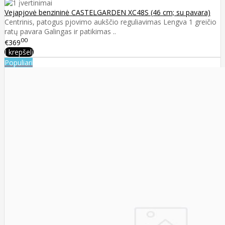
Vejapjovė benzininė CASTELGARDEN XC48S (46 cm; su pavara)
Centrinis, patogus pjovimo aukščio reguliavimas Lengva 1 greičio
ratų pavara Galingas ir patikimas ..
00
€369
Į krepšelį
Populiari