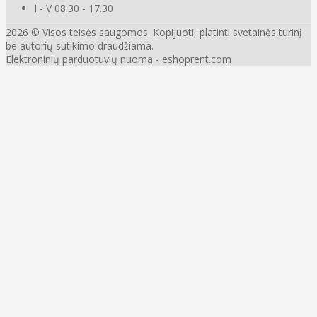
I - V 08.30 - 17.30
2026 © Visos teisės saugomos. Kopijuoti, platinti svetainės turinį
be autorių sutikimo draudžiama.
Elektroninių parduotuvių nuoma
-
eshoprent.com