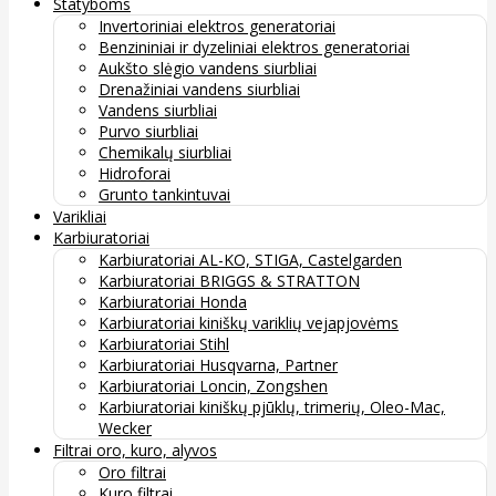
Statyboms
Invertoriniai elektros generatoriai
Benzininiai ir dyzeliniai elektros generatoriai
Aukšto slėgio vandens siurbliai
Drenažiniai vandens siurbliai
Vandens siurbliai
Purvo siurbliai
Chemikalų siurbliai
Hidroforai
Grunto tankintuvai
Varikliai
Karbiuratoriai
Karbiuratoriai AL-KO, STIGA, Castelgarden
Karbiuratoriai BRIGGS & STRATTON
Karbiuratoriai Honda
Karbiuratoriai kiniškų variklių vejapjovėms
Karbiuratoriai Stihl
Karbiuratoriai Husqvarna, Partner
Karbiuratoriai Loncin, Zongshen
Karbiuratoriai kiniškų pjūklų, trimerių, Oleo-Mac,
Wecker
Filtrai oro, kuro, alyvos
Oro filtrai
Kuro filtrai