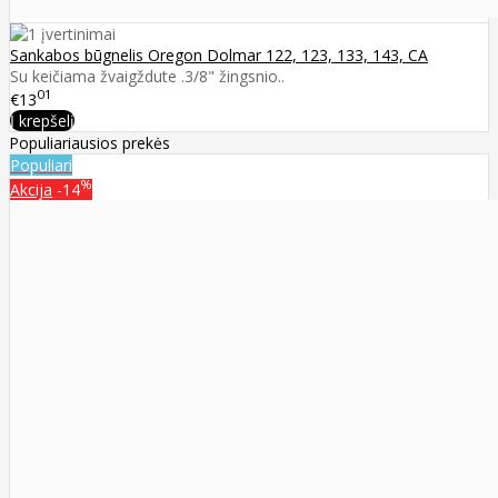
Sankabos būgnelis Oregon Dolmar 122, 123, 133, 143, CA
Su keičiama žvaigždute .3/8" žingsnio..
01
€13
Į krepšelį
Populiariausios prekės
Populiari
%
Akcija
-14