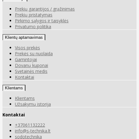
Prekių garantijos / grąžinimas
Prekių pristatymas
Pirkimo sąlygos ir taisyklės
Privatumo politika
Klientų aptarnavimas
Visos prekės
Prekės su nuolaida
Gamintojai
Dovanų kuponai
Svetainės medis
Kontaktai
Klientams
Klientams
Užsakymų istorija
Kontaktai
+37061132222
info@s-technika.lt
sodotechnika