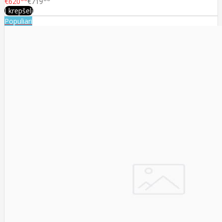
€620
€719
Į krepšelį
Populiari