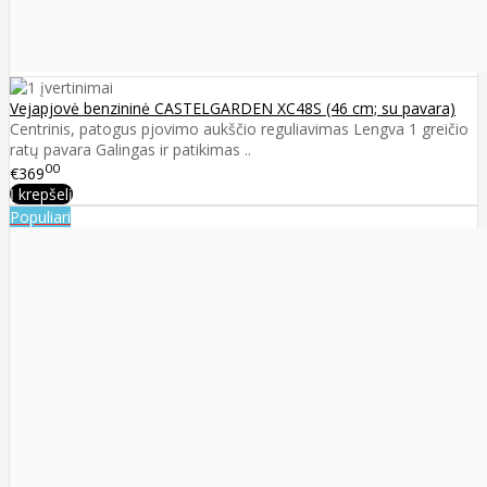
Vejapjovė benzininė CASTELGARDEN XC48S (46 cm; su pavara)
Centrinis, patogus pjovimo aukščio reguliavimas Lengva 1 greičio
ratų pavara Galingas ir patikimas ..
00
€369
Į krepšelį
Populiari