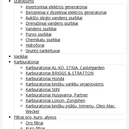
Statyboms
Invertoriniai elektros generatoriai
Benzininiai ir dyzeliniai elektros generatoriai
Aukšto slėgio vandens siurbliai
Drenažiniai vandens siurbliai
Vandens siurbliai
Purvo siurbliai
Chemikalų siurbliai
Hidroforai
Grunto tankintuvai
Varikliai
Karbiuratoriai
Karbiuratoriai AL-KO, STIGA, Castelgarden
Karbiuratoriai BRIGGS & STRATTON
Karbiuratoriai Honda
Karbiuratoriai kiniškų variklių vejapjovėms
Karbiuratoriai Stihl
Karbiuratoriai Husqvarna, Partner
Karbiuratoriai Loncin, Zongshen
Karbiuratoriai kiniškų pjūklų, trimerių, Oleo-Mac,
Wecker
Filtrai oro, kuro, alyvos
Oro filtrai
Kuro filtrai