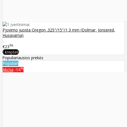
Pjovimo juosta Oregon .325"/15"/1,3 mm (Dolmar, Jonsered,
Husqvarna)
..
96
€23
Į krepšelį
Populiariausios prekės
Populiari
%
Akcija
-14