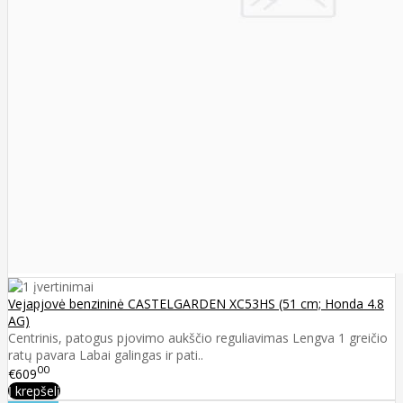
Vejapjovė benzininė CASTELGARDEN XC53HS (51 cm; Honda 4.8
AG)
Centrinis, patogus pjovimo aukščio reguliavimas Lengva 1 greičio
ratų pavara Labai galingas ir pati..
00
€609
Į krepšelį