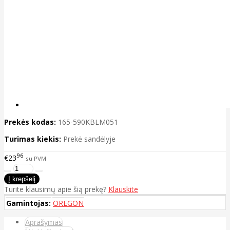
Prekės kodas:
165-590KBLM051
Turimas kiekis:
Prekė sandėlyje
96
€23
su PVM
Turite klausimų apie šią prekę?
Klauskite
Gamintojas:
OREGON
Aprašymas