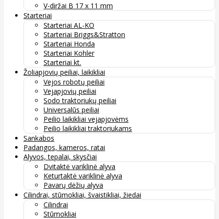
V-diržai B 17 x 11 mm
Starteriai
Starteriai AL-KO
Starteriai Briggs&Stratton
Starteriai Honda
Starteriai Kohler
Starteriai kt.
Žoliapjovių peiliai, laikikliai
Vejos robotų peiliai
Vejapjovių peiliai
Sodo traktoriukų peiliai
Universalūs peiliai
Peilio laikikliai vejapjovėms
Peilio laikikliai traktoriukams
Sankabos
Padangos, kameros, ratai
Alyvos, tepalai, skysčiai
Dvitaktė variklinė alyva
Keturtaktė variklinė alyva
Pavarų dėžių alyva
Cilindrai, stūmokliai, švaistikliai, žiedai
Cilindrai
Stūmokliai