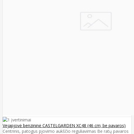
Vejapjovė benzininė CASTELGARDEN XC48 (46 cm; be pavaros)
Centrinis, patogus pjovimo aukščio reguliavimas Be ratų pavaros