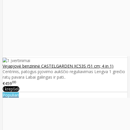
Vejapjovė benzininė CASTELGARDEN XC53S (51 cm; 4 in 1)
Centrinis, patogus pjovimo aukščio reguliavimas Lengva 1 greičio
ratų pavara Labai galingas ir pati..
00
€459
Į krepšelį
Populiari