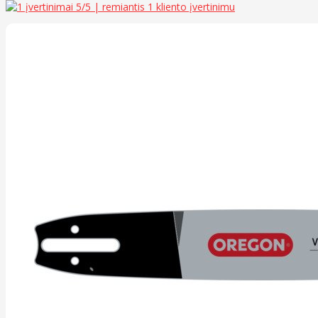
5
/5 | remiantis
1
kliento įvertinimu