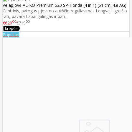
Vejapjovė AL-KO Premium 520 SP-Honda (4 in 1) (51 cm; 4.8 AG)
Centrinis, patogus pjovimo aukščio reguliavimas Lengva 1 greičio
ratų pavara Labai galingas ir pati..
00
00
€620
€719
Į krepšelį
Populiari