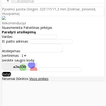
(1) Atsiliepimai
Pjovimo juosta Oregon .325"/15"/1,3 mm (Dolmar, Jonsered,
Husqvarna)
Rekomenduoju!
Nuasmeninta
Patvirtinas pirkėjas
Parašyti atsiliepimą
Vardas:
El. pašto adresas:
Atsiliepimas:
Įvertinimas:
Įveskite saugos kodą:
Rašyti
Neseniai žiūrėtos
Visos prekės