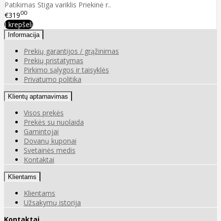
Patikimas Stiga variklis Priekinė r..
00
€319
Į krepšelį
Informacija
Prekių garantijos / grąžinimas
Prekių pristatymas
Pirkimo sąlygos ir taisyklės
Privatumo politika
Klientų aptarnavimas
Visos prekės
Prekės su nuolaida
Gamintojai
Dovanų kuponai
Svetainės medis
Kontaktai
Klientams
Klientams
Užsakymų istorija
Kontaktai