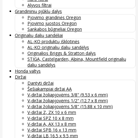
Alyvos filtrai
Grandininių pjūklų dalys
Pjovimo grandinės Oregon
Pjovimo juostos Oregon
Sankabos būgneliai Oregon
Originalių dalių sandėliai
AL-KO produktų išklotinės
AL-KO originalių dalių sandėlys
Originalios Briggs & Stratton dalys
STIGA, Castelgarden, Alpina, Mountfield originalių
dalių sandėlys
Honda valtys
Diržai
Dantyti diržai
Šešiakampiai diržai AA
V-diržai žoliapjovėms 3/8" (9.53 x 6 mm)
V-diržai žoliapjovėms 1/2" (12.7 x 8 mm)
V-diržai žoliapjovėms 5/8" (15.88 x 10 mm)
V-diržai Z, ZX 10 x 6 mm
V-diržai SPZ 10 x 8 mm
V-diržai A, AX 13 x 8 mm
V-diržai SPB 16 x 13 mm
V-diržai LB 16.5 x 9.5 mm