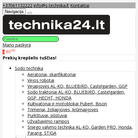
+37061132222
info@s-technika.lt
Kontaktai
Navigacija
Mano paskyra
00
€0
0
Prekių krepšelis tuščias!
Sodo technika
Aeratoriai, skarifikatoriai
Vejos robotai
Vejapjovės AL-KO, BLUEBIRD, Castelgarden, GGP
Sodo traktoriai AL-KO, BLUEBIRD, Castelgarden,
GGP, HECHT, HONDA
Kultivatoriai ir motoblokai Pubert, Bison
Trimeriai, žoliapjovės, krūmapjovės
Purkštuvai, pūstuvai
Užvažiavimo rampos
Sniego valymo technika AL-KO, Garden PRO, Honda,
Parang, STIGA