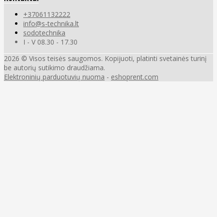
+37061132222
info@s-technika.lt
sodotechnika
I - V 08.30 - 17.30
2026 © Visos teisės saugomos. Kopijuoti, platinti svetainės turinį
be autorių sutikimo draudžiama.
Elektroninių parduotuvių nuoma
-
eshoprent.com