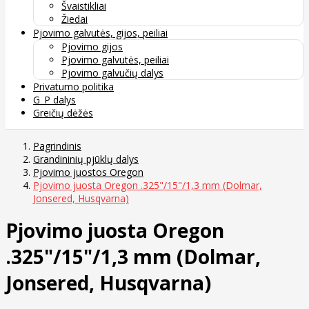
Švaistikliai
Žiedai
Pjovimo galvutės, gijos, peiliai
Pjovimo gijos
Pjovimo galvutės, peiliai
Pjovimo galvučių dalys
Privatumo politika
G_P dalys
Greičių dėžės
Pagrindinis
Grandininių pjūklų dalys
Pjovimo juostos Oregon
Pjovimo juosta Oregon .325"/15"/1,3 mm (Dolmar,
Jonsered, Husqvarna)
Pjovimo juosta Oregon
.325"/15"/1,3 mm (Dolmar,
Jonsered, Husqvarna)