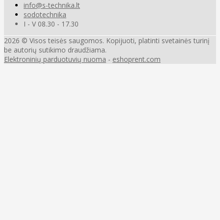
info@s-technika.lt
sodotechnika
I - V 08.30 - 17.30
2026 © Visos teisės saugomos. Kopijuoti, platinti svetainės turinį
be autorių sutikimo draudžiama.
Elektroninių parduotuvių nuoma
-
eshoprent.com