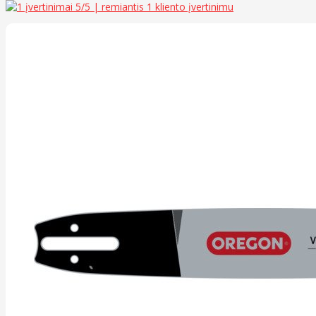
5
/5 | remiantis
1
kliento įvertinimu