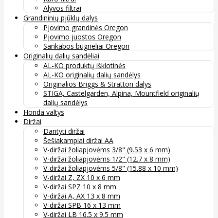
Alyvos filtrai
Grandininių pjūklų dalys
Pjovimo grandinės Oregon
Pjovimo juostos Oregon
Sankabos būgneliai Oregon
Originalių dalių sandėliai
AL-KO produktų išklotinės
AL-KO originalių dalių sandėlys
Originalios Briggs & Stratton dalys
STIGA, Castelgarden, Alpina, Mountfield originalių
dalių sandėlys
Honda valtys
Diržai
Dantyti diržai
Šešiakampiai diržai AA
V-diržai žoliapjovėms 3/8" (9.53 x 6 mm)
V-diržai žoliapjovėms 1/2" (12.7 x 8 mm)
V-diržai žoliapjovėms 5/8" (15.88 x 10 mm)
V-diržai Z, ZX 10 x 6 mm
V-diržai SPZ 10 x 8 mm
V-diržai A, AX 13 x 8 mm
V-diržai SPB 16 x 13 mm
V-diržai LB 16.5 x 9.5 mm