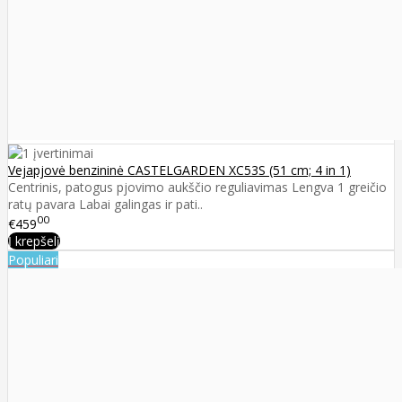
Vejapjovė benzininė CASTELGARDEN XC53S (51 cm; 4 in 1)
Centrinis, patogus pjovimo aukščio reguliavimas Lengva 1 greičio
ratų pavara Labai galingas ir pati..
00
€459
Į krepšelį
Populiari