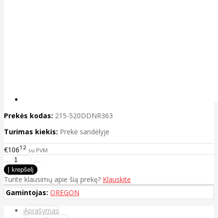
Prekės kodas:
215-520DDNR363
Turimas kiekis:
Prekė sandėlyje
12
€106
su PVM
Turite klausimų apie šią prekę?
Klauskite
Gamintojas:
OREGON
Aprašymas