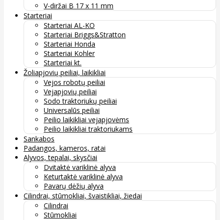
V-diržai B 17 x 11 mm
Starteriai
Starteriai AL-KO
Starteriai Briggs&Stratton
Starteriai Honda
Starteriai Kohler
Starteriai kt.
Žoliapjovių peiliai, laikikliai
Vejos robotų peiliai
Vejapjovių peiliai
Sodo traktoriukų peiliai
Universalūs peiliai
Peilio laikikliai vejapjovėms
Peilio laikikliai traktoriukams
Sankabos
Padangos, kameros, ratai
Alyvos, tepalai, skysčiai
Dvitaktė variklinė alyva
Keturtaktė variklinė alyva
Pavarų dėžių alyva
Cilindrai, stūmokliai, švaistikliai, žiedai
Cilindrai
Stūmokliai