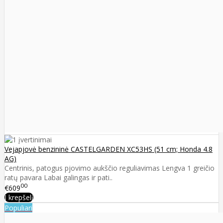
Vejapjovė benzininė CASTELGARDEN XC53HS (51 cm; Honda 4.8
AG)
Centrinis, patogus pjovimo aukščio reguliavimas Lengva 1 greičio
ratų pavara Labai galingas ir pati..
00
€609
Į krepšelį
Populiari