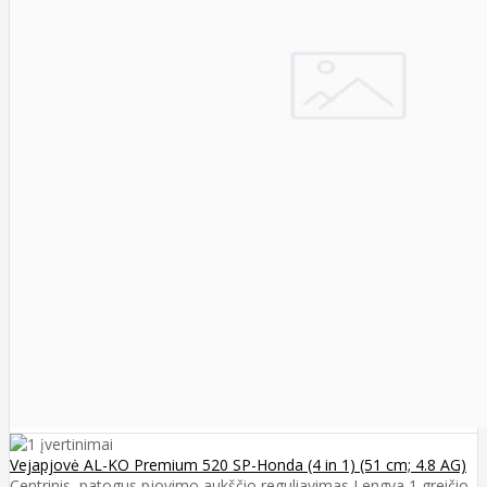
Vejapjovė AL-KO Premium 520 SP-Honda (4 in 1) (51 cm; 4.8 AG)
Centrinis, patogus pjovimo aukščio reguliavimas Lengva 1 greičio