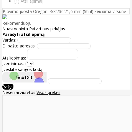
(1) Atsiliepimai
Pjovimo juosta Oregon .3/8"/36"/1,6 mm (Stihl) keičiama viršūnė
Rekomenduoju!
Nuasmeninta
Patvirtinas pirkėjas
Parašyti atsiliepimą
Vardas:
El. pašto adresas:
Atsiliepimas:
Įvertinimas:
Įveskite saugos kodą:
Rašyti
Neseniai žiūrėtos
Visos prekės