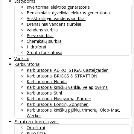
Statyboms
Invertoriniai elektros generatoriai
Benzininiai ir dyzeliniai elektros generatoriai
Aukšto slėgio vandens siurbliai
Drenažiniai vandens siurbliai
Vandens siurbliai
Purvo siurbliai
Chemikalų siurbliai
Hidroforai
Grunto tankintuvai
Varikliai
Karbiuratoriai
Karbiuratoriai AL-KO, STIGA, Castelgarden
Karbiuratoriai BRIGGS & STRATTON
Karbiuratoriai Honda
Karbiuratoriai kiniškų variklių vejapjovėms
Karbiuratoriai Stihl
Karbiuratoriai Husqvarna, Partner
Karbiuratoriai Loncin, Zongshen
Karbiuratoriai kiniškų pjūklų, trimerių, Oleo-Mac,
Wecker
Filtrai oro, kuro, alyvos
Oro filtrai
Kuro filtrai