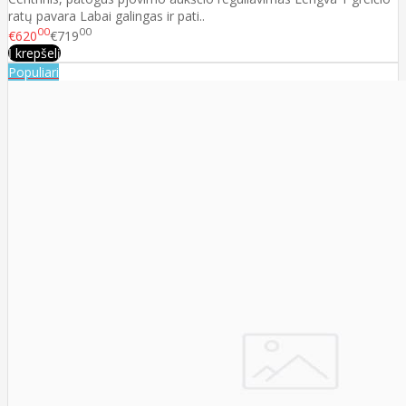
ratų pavara Labai galingas ir pati..
00
00
€620
€719
Į krepšelį
Populiari