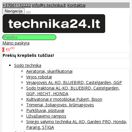
+37061132222
info@s-technika.lt
Kontaktai
Navigacija
Mano paskyra
00
€0
0
Prekių krepšelis tuščias!
Sodo technika
Aeratoriai, skarifikatoriai
Vejos robotai
Vejapjovės AL-KO, BLUEBIRD, Castelgarden, GGP
Sodo traktoriai AL-KO, BLUEBIRD, Castelgarden,
GGP, HECHT, HONDA
Kultivatoriai ir motoblokai Pubert, Bison
Trimeriai, žoliapjovės, krūmapjovės
Purkštuvai, pūstuvai
Užvažiavimo rampos
Sniego valymo technika AL-KO, Garden PRO, Honda,
Parang, STIGA