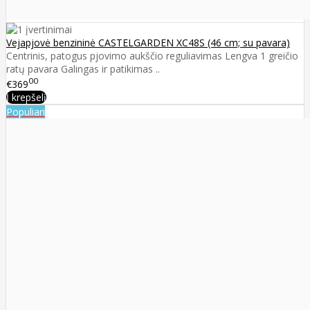
Vejapjovė benzininė CASTELGARDEN XC48S (46 cm; su pavara)
Centrinis, patogus pjovimo aukščio reguliavimas Lengva 1 greičio
ratų pavara Galingas ir patikimas ..
00
€369
Į krepšelį
Populiari