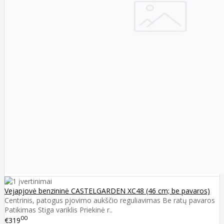
Vejapjovė benzininė CASTELGARDEN XC48 (46 cm; be pavaros)
Centrinis, patogus pjovimo aukščio reguliavimas Be ratų pavaros
Patikimas Stiga variklis Priekinė r..
00
€319