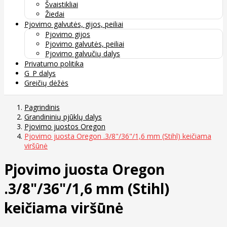
Švaistikliai
Žiedai
Pjovimo galvutės, gijos, peiliai
Pjovimo gijos
Pjovimo galvutės, peiliai
Pjovimo galvučių dalys
Privatumo politika
G_P dalys
Greičių dėžės
Pagrindinis
Grandininių pjūklų dalys
Pjovimo juostos Oregon
Pjovimo juosta Oregon .3/8"/36"/1,6 mm (Stihl) keičiama
viršūnė
Pjovimo juosta Oregon
.3/8"/36"/1,6 mm (Stihl)
keičiama viršūnė