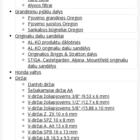
Alyvos filtrai
Grandininių pjūklų dalys
Pjovimo grandinės Oregon
Pjovimo juostos Oregon
Sankabos būgneliai Oregon
Originalių dalių sandėliai
AL-KO produktų išklotinės
AL-KO originalių dalių sandėlys
Originalios Briggs & Stratton dalys
STIGA, Castelgarden, Alpina, Mountfield originalių
dalių sandėlys
Honda valtys
Diržai
Dantyti diržai
Šešiakampiai diržai AA
V-diržai žoliapjovėms 3/8" (9.53 x 6 mm)
V-diržai žoliapjovėms 1/2" (12.7 x 8 mm)
V-diržai žoliapjovėms 5/8" (15.88 x 10 mm)
V-diržai Z, ZX 10 x 6 mm
V-diržai SPZ 10 x 8 mm
V-diržai A, AX 13 x 8 mm
V-diržai SPB 16 x 13 mm
V-diržai LB 16.5 x 9.5 mm