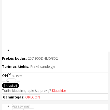
Prekės kodas:
207-900DHLXV802
Turimas kiekis:
Prekė sandėlyje
04
€44
su PVM
Turite klausimų apie šią prekę?
Klauskite
Gamintojas:
OREGON
Aprašymas