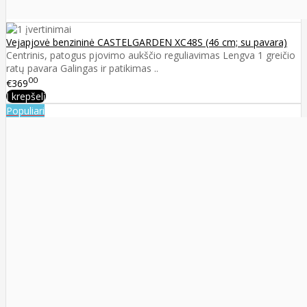
Vejapjovė benzininė CASTELGARDEN XC48S (46 cm; su pavara)
Centrinis, patogus pjovimo aukščio reguliavimas Lengva 1 greičio
ratų pavara Galingas ir patikimas ..
00
€369
Į krepšelį
Populiari