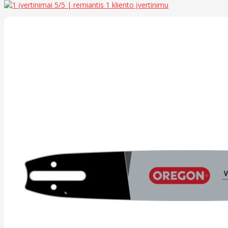
5
/5 | remiantis
1
kliento įvertinimu