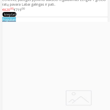
ratų pavara Labai galingas ir pati..
00
00
€620
€719
Į krepšelį
Populiari