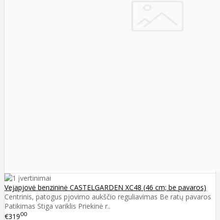
Vejapjovė benzininė CASTELGARDEN XC48 (46 cm; be pavaros)
Centrinis, patogus pjovimo aukščio reguliavimas Be ratų pavaros
Patikimas Stiga variklis Priekinė r..
00
€319