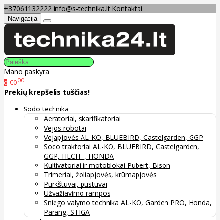
+37061132222
info@s-technika.lt
Kontaktai
Navigacija
Mano paskyra
00
€0
0
Prekių krepšelis tuščias!
Sodo technika
Aeratoriai, skarifikatoriai
Vejos robotai
Vejapjovės AL-KO, BLUEBIRD, Castelgarden, GGP
Sodo traktoriai AL-KO, BLUEBIRD, Castelgarden,
GGP, HECHT, HONDA
Kultivatoriai ir motoblokai Pubert, Bison
Trimeriai, žoliapjovės, krūmapjovės
Purkštuvai, pūstuvai
Užvažiavimo rampos
Sniego valymo technika AL-KO, Garden PRO, Honda,
Parang, STIGA