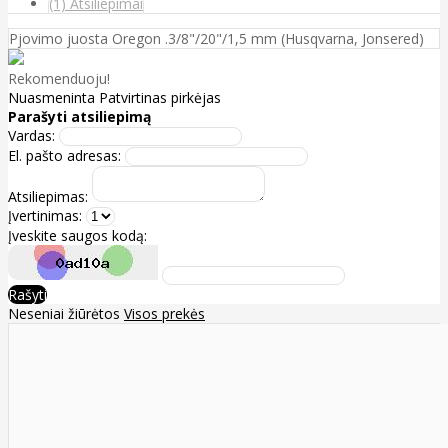
(1) Atsiliepimai
Pjovimo juosta Oregon .3/8"/20"/1,5 mm (Husqvarna, Jonsered)
Rekomenduoju!
Nuasmeninta
Patvirtinas pirkėjas
Parašyti atsiliepimą
Vardas:
El. pašto adresas:
Atsiliepimas:
Įvertinimas:
Įveskite saugos kodą:
Rašyti
Neseniai žiūrėtos
Visos prekės