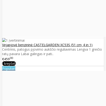
Vejapjovė benzininė CASTELGARDEN XC53S (51 cm; 4 in 1)
Centrinis, patogus pjovimo aukščio reguliavimas Lengva 1 greičio
ratų pavara Labai galingas ir pati..
00
€459
Į krepšelį
Populiari