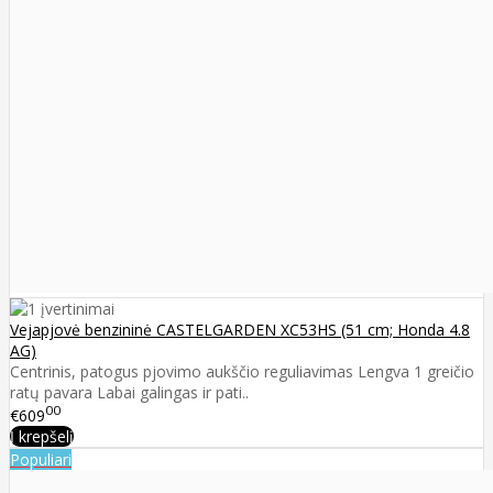
Vejapjovė benzininė CASTELGARDEN XC53HS (51 cm; Honda 4.8
AG)
Centrinis, patogus pjovimo aukščio reguliavimas Lengva 1 greičio
ratų pavara Labai galingas ir pati..
00
€609
Į krepšelį
Populiari