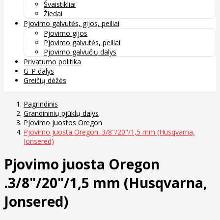
Švaistikliai
Žiedai
Pjovimo galvutės, gijos, peiliai
Pjovimo gijos
Pjovimo galvutės, peiliai
Pjovimo galvučių dalys
Privatumo politika
G_P dalys
Greičių dėžės
Pagrindinis
Grandininių pjūklų dalys
Pjovimo juostos Oregon
Pjovimo juosta Oregon .3/8"/20"/1,5 mm (Husqvarna,
Jonsered)
Pjovimo juosta Oregon
.3/8"/20"/1,5 mm (Husqvarna,
Jonsered)