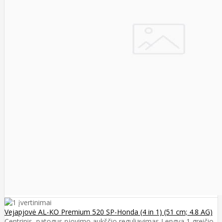
Vejapjovė AL-KO Premium 520 SP-Honda (4 in 1) (51 cm; 4.8 AG)
Centrinis, patogus pjovimo aukščio reguliavimas Lengva 1 greičio