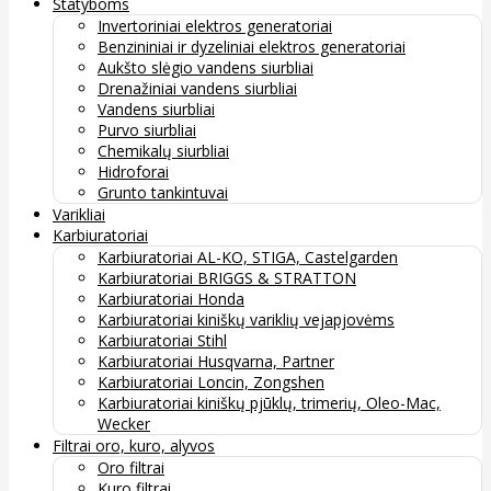
Statyboms
Invertoriniai elektros generatoriai
Benzininiai ir dyzeliniai elektros generatoriai
Aukšto slėgio vandens siurbliai
Drenažiniai vandens siurbliai
Vandens siurbliai
Purvo siurbliai
Chemikalų siurbliai
Hidroforai
Grunto tankintuvai
Varikliai
Karbiuratoriai
Karbiuratoriai AL-KO, STIGA, Castelgarden
Karbiuratoriai BRIGGS & STRATTON
Karbiuratoriai Honda
Karbiuratoriai kiniškų variklių vejapjovėms
Karbiuratoriai Stihl
Karbiuratoriai Husqvarna, Partner
Karbiuratoriai Loncin, Zongshen
Karbiuratoriai kiniškų pjūklų, trimerių, Oleo-Mac,
Wecker
Filtrai oro, kuro, alyvos
Oro filtrai
Kuro filtrai