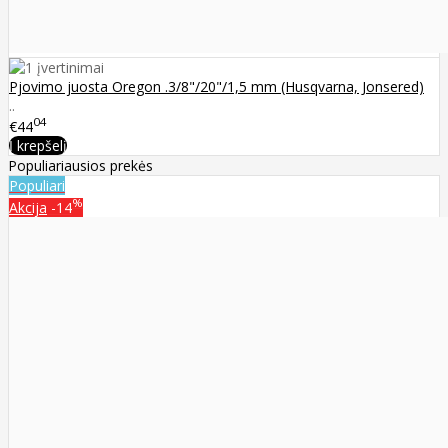
Pjovimo juosta Oregon .3/8"/20"/1,5 mm (Husqvarna, Jonsered)
..
04
€44
Į krepšelį
Populiariausios prekės
Populiari
%
Akcija
-14