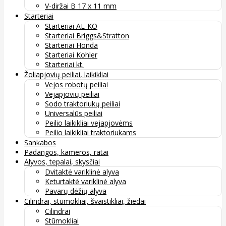
V-diržai B 17 x 11 mm
Starteriai
Starteriai AL-KO
Starteriai Briggs&Stratton
Starteriai Honda
Starteriai Kohler
Starteriai kt.
Žoliapjovių peiliai, laikikliai
Vejos robotų peiliai
Vejapjovių peiliai
Sodo traktoriukų peiliai
Universalūs peiliai
Peilio laikikliai vejapjovėms
Peilio laikikliai traktoriukams
Sankabos
Padangos, kameros, ratai
Alyvos, tepalai, skysčiai
Dvitaktė variklinė alyva
Keturtaktė variklinė alyva
Pavarų dėžių alyva
Cilindrai, stūmokliai, švaistikliai, žiedai
Cilindrai
Stūmokliai