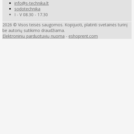
info@s-technika.lt
sodotechnika
I - V 08.30 - 17.30
2026 © Visos teisės saugomos. Kopijuoti, platinti svetainės turinį
be autorių sutikimo draudžiama.
Elektroninių parduotuvių nuoma
-
eshoprent.com