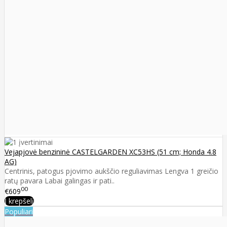
Vejapjovė benzininė CASTELGARDEN XC53HS (51 cm; Honda 4.8
AG)
Centrinis, patogus pjovimo aukščio reguliavimas Lengva 1 greičio
ratų pavara Labai galingas ir pati..
00
€609
Į krepšelį
Populiari