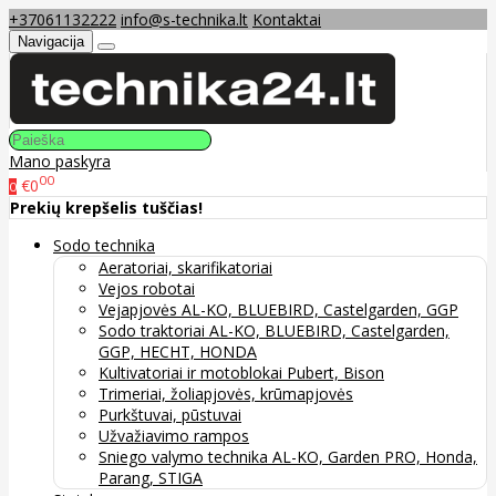
+37061132222
info@s-technika.lt
Kontaktai
Navigacija
Mano paskyra
00
€0
0
Prekių krepšelis tuščias!
Sodo technika
Aeratoriai, skarifikatoriai
Vejos robotai
Vejapjovės AL-KO, BLUEBIRD, Castelgarden, GGP
Sodo traktoriai AL-KO, BLUEBIRD, Castelgarden,
GGP, HECHT, HONDA
Kultivatoriai ir motoblokai Pubert, Bison
Trimeriai, žoliapjovės, krūmapjovės
Purkštuvai, pūstuvai
Užvažiavimo rampos
Sniego valymo technika AL-KO, Garden PRO, Honda,
Parang, STIGA