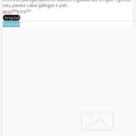
ratų pavara Labai galingas ir pati..
00
00
€620
€719
Į krepšelį
Populiari