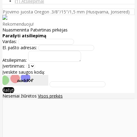
(1) Atsiliepimai
Pjovimo juosta Oregon .3/8"/15"/1,5 mm (Husqvarna, Jonsered)
Rekomenduoju!
Nuasmeninta
Patvirtinas pirkėjas
Parašyti atsiliepimą
Vardas:
El. pašto adresas:
Atsiliepimas:
Įvertinimas:
Įveskite saugos kodą:
Rašyti
Neseniai žiūrėtos
Visos prekės