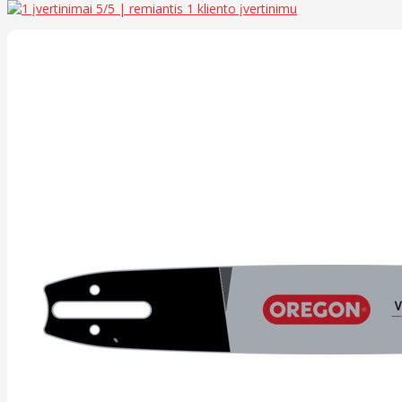
5
/5 | remiantis
1
kliento įvertinimu