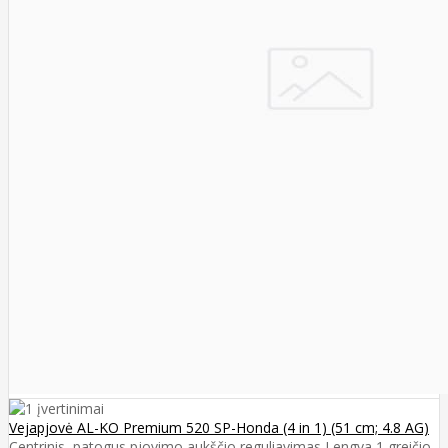
Vejapjovė AL-KO Premium 520 SP-Honda (4 in 1) (51 cm; 4.8 AG)
Centrinis, patogus pjovimo aukščio reguliavimas Lengva 1 greičio