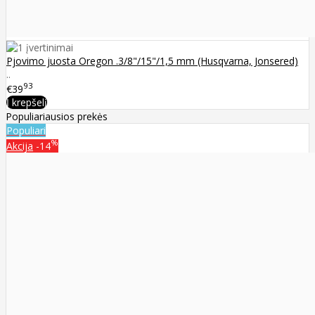
Pjovimo juosta Oregon .3/8"/15"/1,5 mm (Husqvarna, Jonsered)
..
93
€39
Į krepšelį
Populiariausios prekės
Populiari
%
Akcija
-14