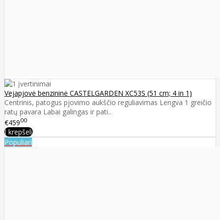
Vejapjovė benzininė CASTELGARDEN XC53S (51 cm; 4 in 1)
Centrinis, patogus pjovimo aukščio reguliavimas Lengva 1 greičio
ratų pavara Labai galingas ir pati..
00
€459
Į krepšelį
Populiari