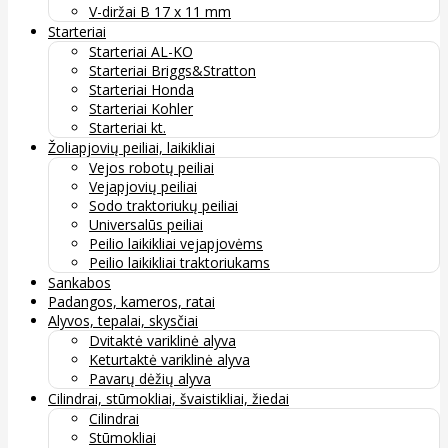
V-diržai B 17 x 11 mm
Starteriai
Starteriai AL-KO
Starteriai Briggs&Stratton
Starteriai Honda
Starteriai Kohler
Starteriai kt.
Žoliapjovių peiliai, laikikliai
Vejos robotų peiliai
Vejapjovių peiliai
Sodo traktoriukų peiliai
Universalūs peiliai
Peilio laikikliai vejapjovėms
Peilio laikikliai traktoriukams
Sankabos
Padangos, kameros, ratai
Alyvos, tepalai, skysčiai
Dvitaktė variklinė alyva
Keturtaktė variklinė alyva
Pavarų dėžių alyva
Cilindrai, stūmokliai, švaistikliai, žiedai
Cilindrai
Stūmokliai