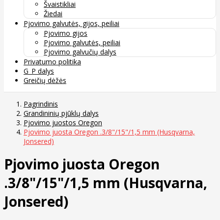
Švaistikliai
Žiedai
Pjovimo galvutės, gijos, peiliai
Pjovimo gijos
Pjovimo galvutės, peiliai
Pjovimo galvučių dalys
Privatumo politika
G_P dalys
Greičių dėžės
Pagrindinis
Grandininių pjūklų dalys
Pjovimo juostos Oregon
Pjovimo juosta Oregon .3/8"/15"/1,5 mm (Husqvarna,
Jonsered)
Pjovimo juosta Oregon
.3/8"/15"/1,5 mm (Husqvarna,
Jonsered)