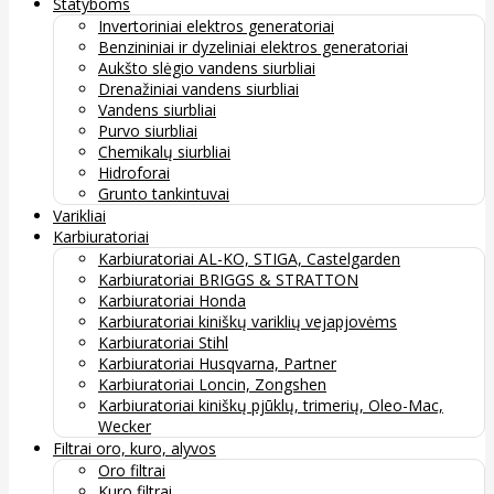
Statyboms
Invertoriniai elektros generatoriai
Benzininiai ir dyzeliniai elektros generatoriai
Aukšto slėgio vandens siurbliai
Drenažiniai vandens siurbliai
Vandens siurbliai
Purvo siurbliai
Chemikalų siurbliai
Hidroforai
Grunto tankintuvai
Varikliai
Karbiuratoriai
Karbiuratoriai AL-KO, STIGA, Castelgarden
Karbiuratoriai BRIGGS & STRATTON
Karbiuratoriai Honda
Karbiuratoriai kiniškų variklių vejapjovėms
Karbiuratoriai Stihl
Karbiuratoriai Husqvarna, Partner
Karbiuratoriai Loncin, Zongshen
Karbiuratoriai kiniškų pjūklų, trimerių, Oleo-Mac,
Wecker
Filtrai oro, kuro, alyvos
Oro filtrai
Kuro filtrai