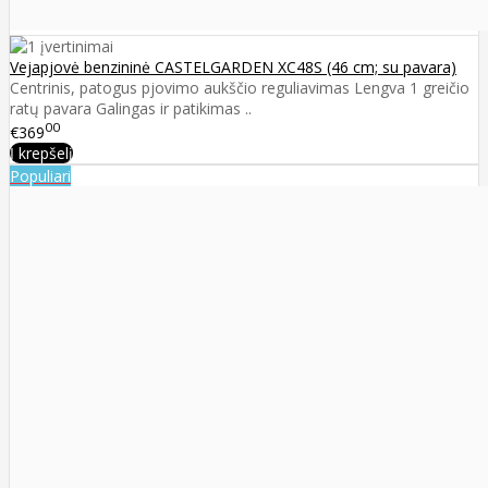
Vejapjovė benzininė CASTELGARDEN XC48S (46 cm; su pavara)
Centrinis, patogus pjovimo aukščio reguliavimas Lengva 1 greičio
ratų pavara Galingas ir patikimas ..
00
€369
Į krepšelį
Populiari