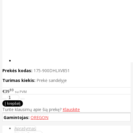
Prekės kodas:
175-900DHLXV851
Turimas kiekis:
Prekė sandėlyje
93
€39
su PVM
Turite klausimų apie šią prekę?
Klauskite
Gamintojas:
OREGON
Aprašymas