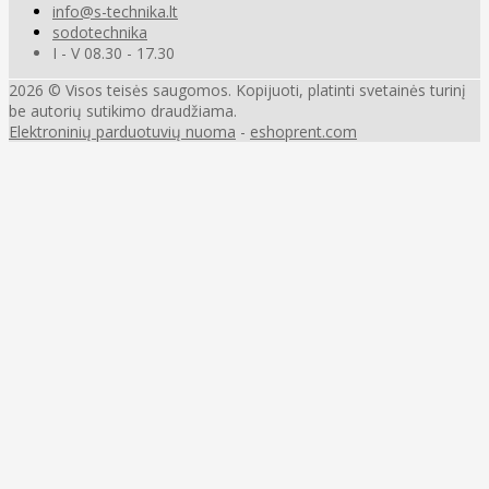
info@s-technika.lt
sodotechnika
I - V 08.30 - 17.30
2026 © Visos teisės saugomos. Kopijuoti, platinti svetainės turinį
be autorių sutikimo draudžiama.
Elektroninių parduotuvių nuoma
-
eshoprent.com