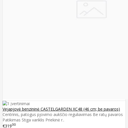
Vejapjovė benzininė CASTELGARDEN XC48 (46 cm; be pavaros)
Centrinis, patogus pjovimo aukščio reguliavimas Be ratų pavaros
Patikimas Stiga variklis Priekinė r..
00
€319