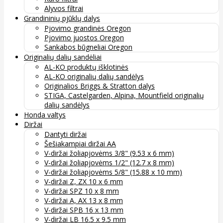
Alyvos filtrai
Grandininių pjūklų dalys
Pjovimo grandinės Oregon
Pjovimo juostos Oregon
Sankabos būgneliai Oregon
Originalių dalių sandėliai
AL-KO produktų išklotinės
AL-KO originalių dalių sandėlys
Originalios Briggs & Stratton dalys
STIGA, Castelgarden, Alpina, Mountfield originalių
dalių sandėlys
Honda valtys
Diržai
Dantyti diržai
Šešiakampiai diržai AA
V-diržai žoliapjovėms 3/8" (9.53 x 6 mm)
V-diržai žoliapjovėms 1/2" (12.7 x 8 mm)
V-diržai žoliapjovėms 5/8" (15.88 x 10 mm)
V-diržai Z, ZX 10 x 6 mm
V-diržai SPZ 10 x 8 mm
V-diržai A, AX 13 x 8 mm
V-diržai SPB 16 x 13 mm
V-diržai LB 16.5 x 9.5 mm