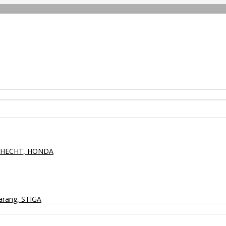
P, HECHT, HONDA
arang, STIGA