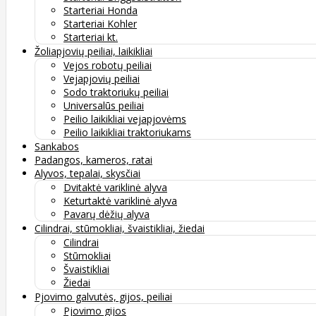
Starteriai Honda
Starteriai Kohler
Starteriai kt.
Žoliapjovių peiliai, laikikliai
Vejos robotų peiliai
Vejapjovių peiliai
Sodo traktoriukų peiliai
Universalūs peiliai
Peilio laikikliai vejapjovėms
Peilio laikikliai traktoriukams
Sankabos
Padangos, kameros, ratai
Alyvos, tepalai, skysčiai
Dvitaktė variklinė alyva
Keturtaktė variklinė alyva
Pavarų dėžių alyva
Cilindrai, stūmokliai, švaistikliai, žiedai
Cilindrai
Stūmokliai
Švaistikliai
Žiedai
Pjovimo galvutės, gijos, peiliai
Pjovimo gijos