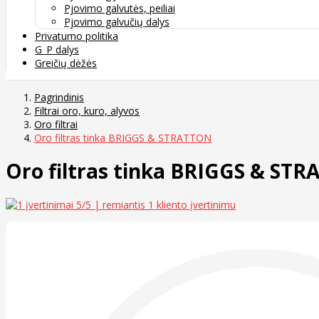
Pjovimo galvutės, peiliai
Pjovimo galvučių dalys
Privatumo politika
G_P dalys
Greičių dėžės
Pagrindinis
Filtrai oro, kuro, alyvos
Oro filtrai
Oro filtras tinka BRIGGS & STRATTON
Oro filtras tinka BRIGGS & ST
5
/5 | remiantis
1
kliento įvertinimu