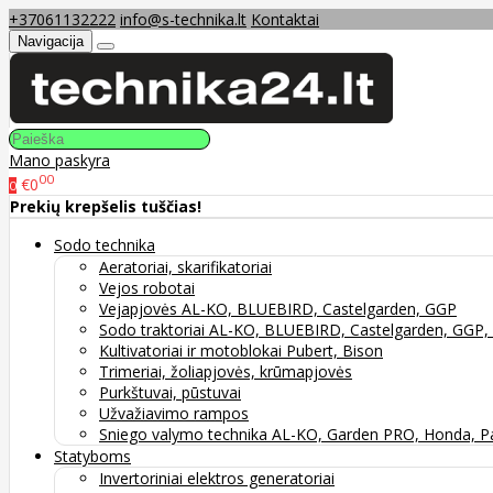
+37061132222
info@s-technika.lt
Kontaktai
Navigacija
Mano paskyra
00
€0
0
Prekių krepšelis tuščias!
Sodo technika
Aeratoriai, skarifikatoriai
Vejos robotai
Vejapjovės AL-KO, BLUEBIRD, Castelgarden, GGP
Sodo traktoriai AL-KO, BLUEBIRD, Castelgarden, GG
Kultivatoriai ir motoblokai Pubert, Bison
Trimeriai, žoliapjovės, krūmapjovės
Purkštuvai, pūstuvai
Užvažiavimo rampos
Sniego valymo technika AL-KO, Garden PRO, Honda, P
Statyboms
Invertoriniai elektros generatoriai