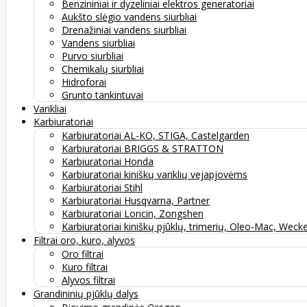
Benzininiai ir dyzeliniai elektros generatoriai
Aukšto slėgio vandens siurbliai
Drenažiniai vandens siurbliai
Vandens siurbliai
Purvo siurbliai
Chemikalų siurbliai
Hidroforai
Grunto tankintuvai
Varikliai
Karbiuratoriai
Karbiuratoriai AL-KO, STIGA, Castelgarden
Karbiuratoriai BRIGGS & STRATTON
Karbiuratoriai Honda
Karbiuratoriai kiniškų variklių vejapjovėms
Karbiuratoriai Stihl
Karbiuratoriai Husqvarna, Partner
Karbiuratoriai Loncin, Zongshen
Karbiuratoriai kiniškų pjūklų, trimerių, Oleo-Mac, Weck
Filtrai oro, kuro, alyvos
Oro filtrai
Kuro filtrai
Alyvos filtrai
Grandininių pjūklų dalys