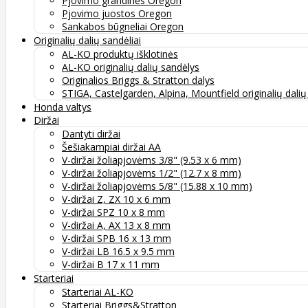
Pjovimo grandinės Oregon
Pjovimo juostos Oregon
Sankabos būgneliai Oregon
Originalių dalių sandėliai
AL-KO produktų išklotinės
AL-KO originalių dalių sandėlys
Originalios Briggs & Stratton dalys
STIGA, Castelgarden, Alpina, Mountfield originalių dali
Honda valtys
Diržai
Dantyti diržai
Šešiakampiai diržai AA
V-diržai žoliapjovėms 3/8" (9.53 x 6 mm)
V-diržai žoliapjovėms 1/2" (12.7 x 8 mm)
V-diržai žoliapjovėms 5/8" (15.88 x 10 mm)
V-diržai Z, ZX 10 x 6 mm
V-diržai SPZ 10 x 8 mm
V-diržai A, AX 13 x 8 mm
V-diržai SPB 16 x 13 mm
V-diržai LB 16.5 x 9.5 mm
V-diržai B 17 x 11 mm
Starteriai
Starteriai AL-KO
Starteriai Briggs&Stratton