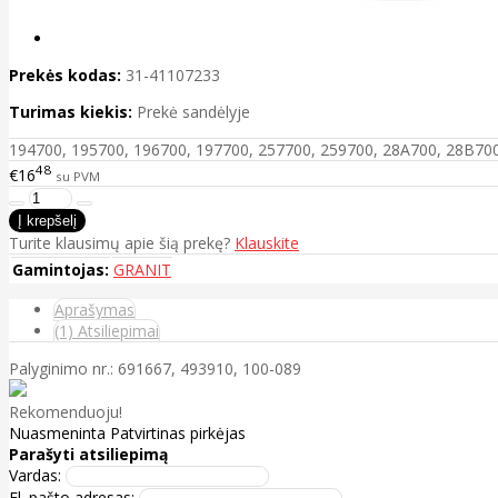
Prekės kodas:
31-41107233
Turimas kiekis:
Prekė sandėlyje
194700, 195700, 196700, 197700, 257700, 259700, 28A700, 28B70
48
€16
su PVM
Turite klausimų apie šią prekę?
Klauskite
Gamintojas:
GRANIT
Aprašymas
(1) Atsiliepimai
Palyginimo nr.: 691667, 493910, 100-089
Rekomenduoju!
Nuasmeninta
Patvirtinas pirkėjas
Parašyti atsiliepimą
Vardas:
El. pašto adresas: