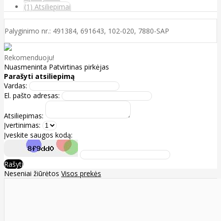
(1) Atsiliepimai
Palyginimo nr.: 491384, 691643, 102-020, 7880-SAP
Rekomenduoju!
Nuasmeninta
Patvirtinas pirkėjas
Parašyti atsiliepimą
Vardas:
El. pašto adresas:
Atsiliepimas:
Įvertinimas:
Įveskite saugos kodą:
Rašyti
Neseniai žiūrėtos
Visos prekės