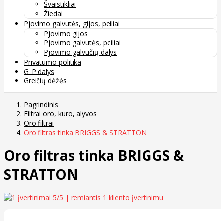
Švaistikliai
Žiedai
Pjovimo galvutės, gijos, peiliai
Pjovimo gijos
Pjovimo galvutės, peiliai
Pjovimo galvučių dalys
Privatumo politika
G_P dalys
Greičių dėžės
Pagrindinis
Filtrai oro, kuro, alyvos
Oro filtrai
Oro filtras tinka BRIGGS & STRATTON
Oro filtras tinka BRIGGS &
STRATTON
5
/5 | remiantis
1
kliento įvertinimu