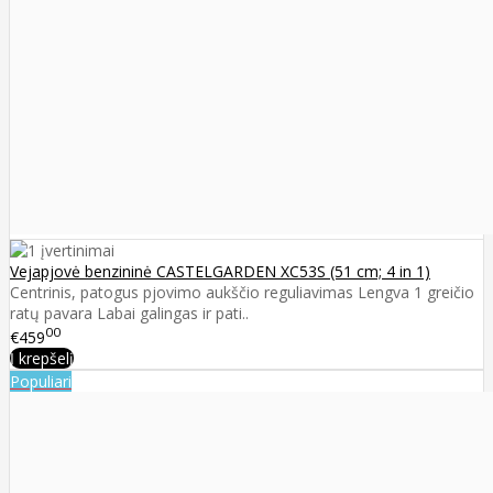
Vejapjovė benzininė CASTELGARDEN XC53S (51 cm; 4 in 1)
Centrinis, patogus pjovimo aukščio reguliavimas Lengva 1 greičio
ratų pavara Labai galingas ir pati..
00
€459
Į krepšelį
Populiari