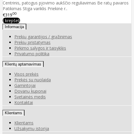
Centrinis, patogus pjovimo aukščio reguliavimas Be ratų pavaros
Patikimas Stiga variklis Priekinė r..
00
€319
Į krepšelį
Informacija
Prekių garantijos / grąžinimas
Prekių pristatymas
Pirkimo sąlygos ir taisyklės
Privatumo politika
Klientų aptarnavimas
Visos prekės
Prekės su nuolaida
Gamintojai
Dovanų kuponai
Svetainės medis
Kontaktai
Klientams
Klientams
Užsakymų istorija