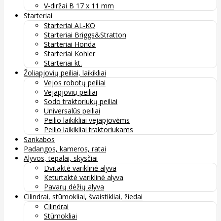
V-diržai B 17 x 11 mm
Starteriai
Starteriai AL-KO
Starteriai Briggs&Stratton
Starteriai Honda
Starteriai Kohler
Starteriai kt.
Žoliapjovių peiliai, laikikliai
Vejos robotų peiliai
Vejapjovių peiliai
Sodo traktoriukų peiliai
Universalūs peiliai
Peilio laikikliai vejapjovėms
Peilio laikikliai traktoriukams
Sankabos
Padangos, kameros, ratai
Alyvos, tepalai, skysčiai
Dvitaktė variklinė alyva
Keturtaktė variklinė alyva
Pavarų dėžių alyva
Cilindrai, stūmokliai, švaistikliai, žiedai
Cilindrai
Stūmokliai