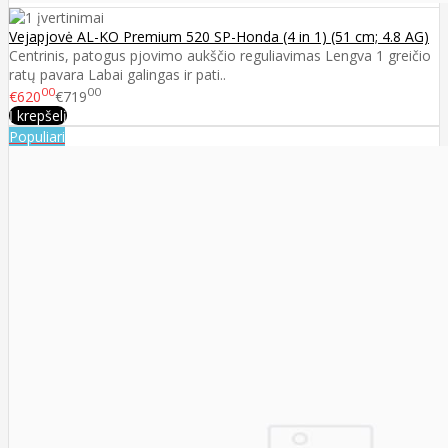
Vejapjovė AL-KO Premium 520 SP-Honda (4 in 1) (51 cm; 4.8 AG)
Centrinis, patogus pjovimo aukščio reguliavimas Lengva 1 greičio
ratų pavara Labai galingas ir pati..
00
00
€620
€719
Į krepšelį
Populiari