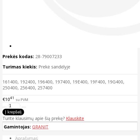
Prekės kodas:
28-79007233
Turimas kiekis:
Prekė sandėlyje
161400, 192400, 196400, 197400, 19E400, 19F400, 19G400,
250400, 256400, 257400
41
€10
su PVM
Turite klausimų apie šią prekę?
Klauskite
Gamintojas:
GRANIT
Aprašymas