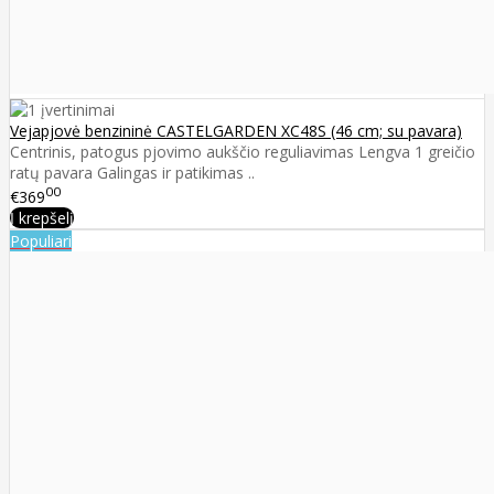
Vejapjovė benzininė CASTELGARDEN XC48S (46 cm; su pavara)
Centrinis, patogus pjovimo aukščio reguliavimas Lengva 1 greičio
ratų pavara Galingas ir patikimas ..
00
€369
Į krepšelį
Populiari