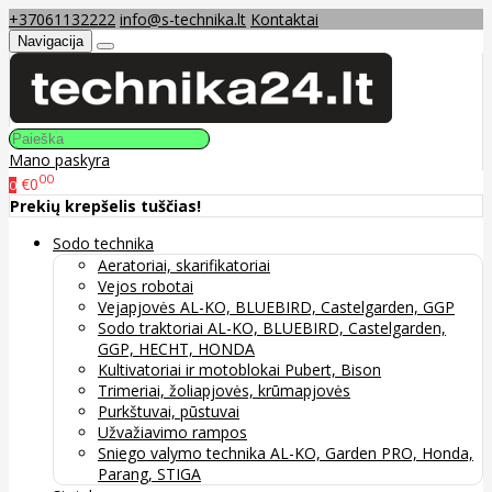
+37061132222
info@s-technika.lt
Kontaktai
Navigacija
Mano paskyra
00
€0
0
Prekių krepšelis tuščias!
Sodo technika
Aeratoriai, skarifikatoriai
Vejos robotai
Vejapjovės AL-KO, BLUEBIRD, Castelgarden, GGP
Sodo traktoriai AL-KO, BLUEBIRD, Castelgarden,
GGP, HECHT, HONDA
Kultivatoriai ir motoblokai Pubert, Bison
Trimeriai, žoliapjovės, krūmapjovės
Purkštuvai, pūstuvai
Užvažiavimo rampos
Sniego valymo technika AL-KO, Garden PRO, Honda,
Parang, STIGA