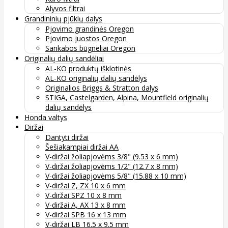
Alyvos filtrai
Grandininių pjūklų dalys
Pjovimo grandinės Oregon
Pjovimo juostos Oregon
Sankabos būgneliai Oregon
Originalių dalių sandėliai
AL-KO produktų išklotinės
AL-KO originalių dalių sandėlys
Originalios Briggs & Stratton dalys
STIGA, Castelgarden, Alpina, Mountfield originalių
dalių sandėlys
Honda valtys
Diržai
Dantyti diržai
Šešiakampiai diržai AA
V-diržai žoliapjovėms 3/8" (9.53 x 6 mm)
V-diržai žoliapjovėms 1/2" (12.7 x 8 mm)
V-diržai žoliapjovėms 5/8" (15.88 x 10 mm)
V-diržai Z, ZX 10 x 6 mm
V-diržai SPZ 10 x 8 mm
V-diržai A, AX 13 x 8 mm
V-diržai SPB 16 x 13 mm
V-diržai LB 16.5 x 9.5 mm