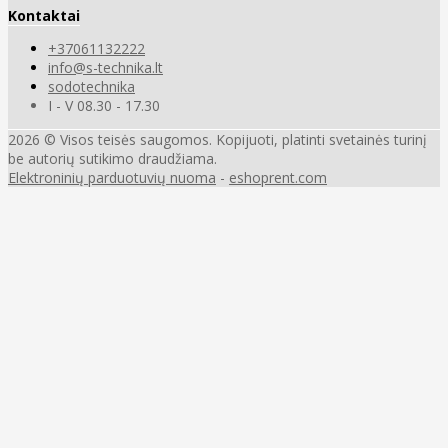
Kontaktai
+37061132222
info@s-technika.lt
sodotechnika
I - V 08.30 - 17.30
2026 © Visos teisės saugomos. Kopijuoti, platinti svetainės turinį
be autorių sutikimo draudžiama.
Elektroninių parduotuvių nuoma
-
eshoprent.com