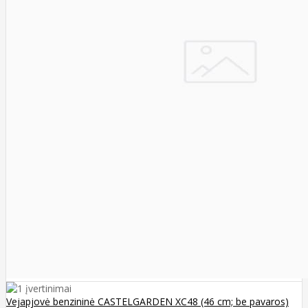
Vejapjovė benzininė CASTELGARDEN XC48 (46 cm; be pavaros)