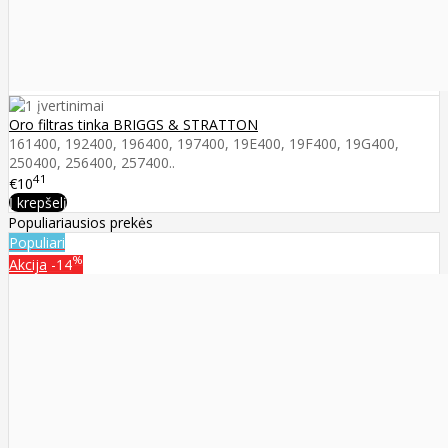
Oro filtras tinka BRIGGS & STRATTON
161400, 192400, 196400, 197400, 19E400, 19F400, 19G400,
250400, 256400, 257400..
41
€10
Į krepšelį
Populiariausios prekės
Populiari
%
Akcija
-14