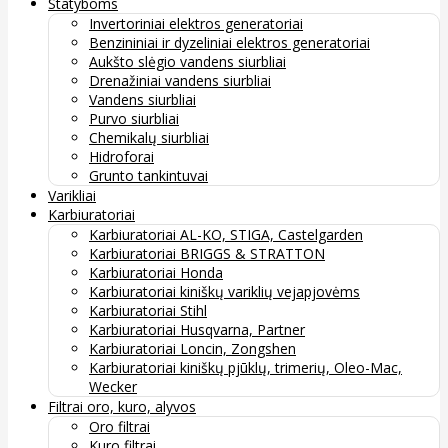
Statyboms
Invertoriniai elektros generatoriai
Benzininiai ir dyzeliniai elektros generatoriai
Aukšto slėgio vandens siurbliai
Drenažiniai vandens siurbliai
Vandens siurbliai
Purvo siurbliai
Chemikalų siurbliai
Hidroforai
Grunto tankintuvai
Varikliai
Karbiuratoriai
Karbiuratoriai AL-KO, STIGA, Castelgarden
Karbiuratoriai BRIGGS & STRATTON
Karbiuratoriai Honda
Karbiuratoriai kiniškų variklių vejapjovėms
Karbiuratoriai Stihl
Karbiuratoriai Husqvarna, Partner
Karbiuratoriai Loncin, Zongshen
Karbiuratoriai kiniškų pjūklų, trimerių, Oleo-Mac,
Wecker
Filtrai oro, kuro, alyvos
Oro filtrai
Kuro filtrai