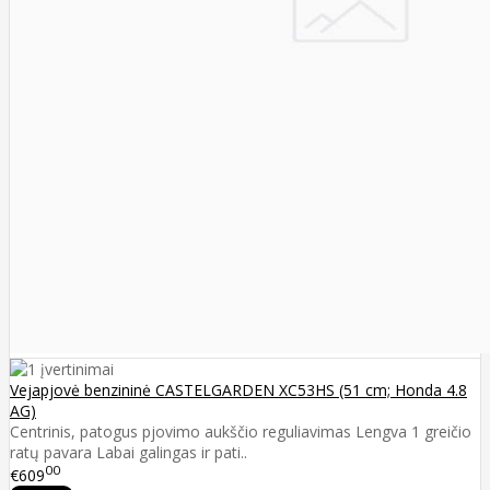
Vejapjovė benzininė CASTELGARDEN XC53HS (51 cm; Honda 4.8
AG)
Centrinis, patogus pjovimo aukščio reguliavimas Lengva 1 greičio
ratų pavara Labai galingas ir pati..
00
€609