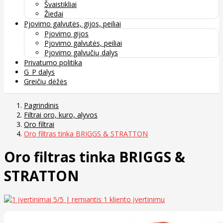
Švaistikliai
Žiedai
Pjovimo galvutės, gijos, peiliai
Pjovimo gijos
Pjovimo galvutės, peiliai
Pjovimo galvučių dalys
Privatumo politika
G_P dalys
Greičių dėžės
Pagrindinis
Filtrai oro, kuro, alyvos
Oro filtrai
Oro filtras tinka BRIGGS & STRATTON
Oro filtras tinka BRIGGS &
STRATTON
5
/5 | remiantis
1
kliento įvertinimu