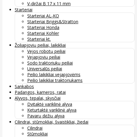
V-diržai B 17 x 11 mm
Starteriai
Starteriai AL-KO
Starteriai Briggs&Stratton
Starteriai Honda
Starteriai Kohler
Starteriai kt.
Žoliapjovių peiliai, laikikliai
Vejos robotų peiliai
Vejapjovių peiliai
Sodo traktoriukų peiliai
Universalūs peiliai
Peilio laikikliai vejapjovėms
Peilio laikikliai traktoriukams
Sankabos
Padangos, kameros, ratai
Alyvos, tepalai, skysčiai
Dvitaktė variklinė alyva
Keturtaktė variklinė alyva
Pavarų dėžių alyva
Cilindrai, stūmokliai, švaistikliai, žiedai
Cilindrai
Stūmokliai