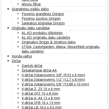
Alyvos filtrai
Grandininių pjūklų dalys
Pjovimo grandinės Oregon
Pjovimo juostos Oregon
Sankabos būgneliai Oregon
Originalių dalių sandėliai
AL-KO produktų išklotinės
AL-KO originalių dalių sandėlys
Originalios Briggs & Stratton dalys
STIGA, Castelgarden, Alpina, Mountfield originalių
dalių sandėlys
Honda valtys
Diržai
Dantyti diržai
Šešiakampiai diržai AA
V-diržai žoliapjovėms 3/8" (9.53 x 6 mm)
V-diržai žoliapjovėms 1/2" (12.7 x 8 mm)
V-diržai žoliapjovėms 5/8" (15.88 x 10 mm)
V-diržai Z, ZX 10 x 6 mm
V-diržai SPZ 10 x 8 mm
V-diržai A, AX 13 x 8 mm
V-diržai SPB 16 x 13 mm
V-diržai LB 16.5 x 9.5 mm