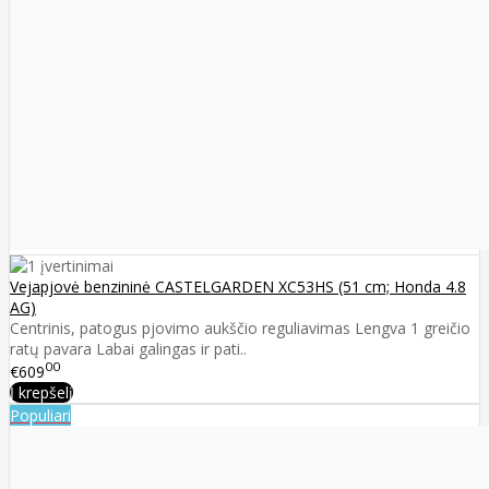
Vejapjovė benzininė CASTELGARDEN XC53HS (51 cm; Honda 4.8
AG)
Centrinis, patogus pjovimo aukščio reguliavimas Lengva 1 greičio
ratų pavara Labai galingas ir pati..
00
€609
Į krepšelį
Populiari