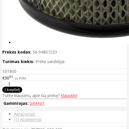
Prekės kodas:
56-94807233
Turimas kiekis:
Prekė sandėlyje
10T800
61
€30
su PVM
Turite klausimų apie šią prekę?
Klauskite
Gamintojas:
GRANIT
Aprašymas
(1) Atsiliepimai