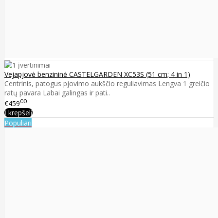
Vejapjovė benzininė CASTELGARDEN XC53S (51 cm; 4 in 1)
Centrinis, patogus pjovimo aukščio reguliavimas Lengva 1 greičio
ratų pavara Labai galingas ir pati..
00
€459
Į krepšelį
Populiari