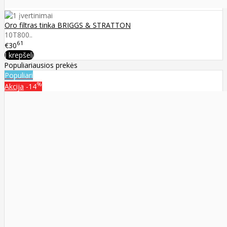
Oro filtras tinka BRIGGS & STRATTON
10T800..
61
€30
Į krepšelį
Populiariausios prekės
Populiari
%
Akcija
-14