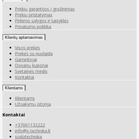
Prekių garantijos / grąžinimas
Prekių pristatymas
Pirkimo sąlygos ir taisyklės
Privatumo politika
Klientų aptarnavimas
Visos prekės
Prekės su nuolaida
Gamintojai
Dovanų kuponai
Svetainės medis
Kontaktai
Klientams
Klientams
Užsakymų istorija
Kontaktai
+37061132222
info@s-technika.lt
sodotechnika