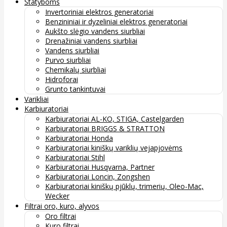
Statyboms
Invertoriniai elektros generatoriai
Benzininiai ir dyzeliniai elektros generatoriai
Aukšto slėgio vandens siurbliai
Drenažiniai vandens siurbliai
Vandens siurbliai
Purvo siurbliai
Chemikalų siurbliai
Hidroforai
Grunto tankintuvai
Varikliai
Karbiuratoriai
Karbiuratoriai AL-KO, STIGA, Castelgarden
Karbiuratoriai BRIGGS & STRATTON
Karbiuratoriai Honda
Karbiuratoriai kiniškų variklių vejapjovėms
Karbiuratoriai Stihl
Karbiuratoriai Husqvarna, Partner
Karbiuratoriai Loncin, Zongshen
Karbiuratoriai kiniškų pjūklų, trimerių, Oleo-Mac,
Wecker
Filtrai oro, kuro, alyvos
Oro filtrai
Kuro filtrai