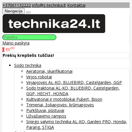
+37061132222
info@s-technika.lt
Kontaktai
Navigacija
Mano paskyra
00
€0
0
Prekių krepšelis tuščias!
Sodo technika
Aeratoriai, skarifikatoriai
Vejos robotai
Vejapjovės AL-KO, BLUEBIRD, Castelgarden, GGP
Sodo traktoriai AL-KO, BLUEBIRD, Castelgarden,
GGP, HECHT, HONDA
Kultivatoriai ir motoblokai Pubert, Bison
Trimeriai, žoliapjovės, krūmapjovės
Purkštuvai, pūstuvai
Užvažiavimo rampos
Sniego valymo technika AL-KO, Garden PRO, Honda,
Parang, STIGA