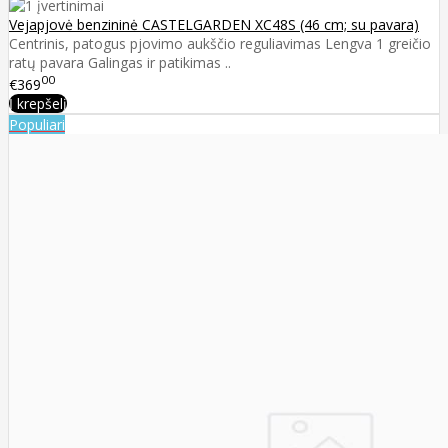
Vejapjovė benzininė CASTELGARDEN XC48S (46 cm; su pavara)
Centrinis, patogus pjovimo aukščio reguliavimas Lengva 1 greičio
ratų pavara Galingas ir patikimas ..
00
€369
Į krepšelį
Populiari