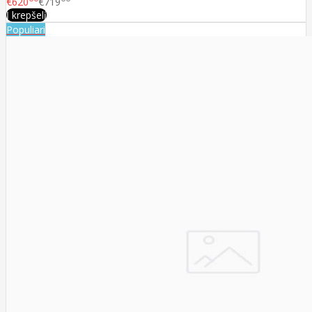
€620
€719
Į krepšelį
Populiari