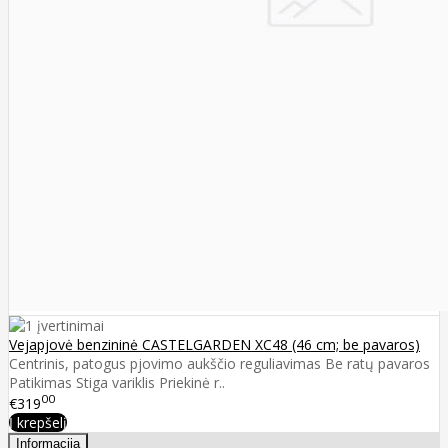
Vejapjovė benzininė CASTELGARDEN XC48 (46 cm; be pavaros)
Centrinis, patogus pjovimo aukščio reguliavimas Be ratų pavaros
Patikimas Stiga variklis Priekinė r..
00
€319
Į krepšelį
Informacija