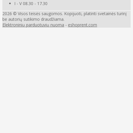
I - V 08.30 - 17.30
2026 © Visos teisės saugomos. Kopijuoti, platinti svetainės turinį
be autorių sutikimo draudžiama.
Elektroninių parduotuvių nuoma
-
eshoprent.com