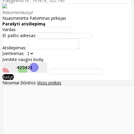
Palyginimo nr.: 797819, 102-190
Rekomenduoju!
Nuasmeninta
Patvirtinas pirkėjas
Parašyti atsiliepimą
Vardas:
El. pašto adresas:
Atsiliepimas:
Įvertinimas:
Įveskite saugos kodą:
Rašyti
Neseniai žiūrėtos
Visos prekės