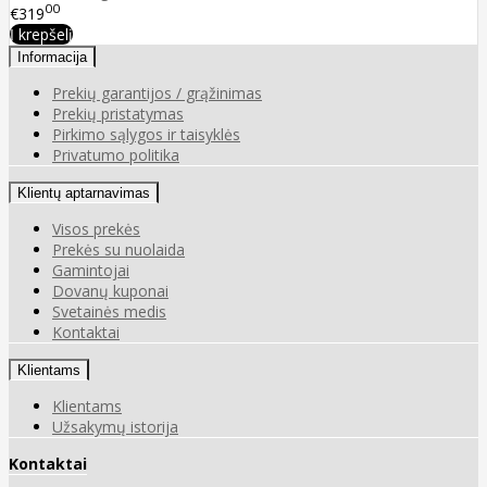
00
€319
Į krepšelį
Informacija
Prekių garantijos / grąžinimas
Prekių pristatymas
Pirkimo sąlygos ir taisyklės
Privatumo politika
Klientų aptarnavimas
Visos prekės
Prekės su nuolaida
Gamintojai
Dovanų kuponai
Svetainės medis
Kontaktai
Klientams
Klientams
Užsakymų istorija
Kontaktai