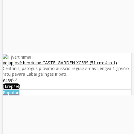
Vejapjovė benzininė CASTELGARDEN XC53S (51 cm; 4 in 1)
Centrinis, patogus pjovimo aukščio reguliavimas Lengva 1 greičio
ratų pavara Labai galingas ir pati..
00
€459
Į krepšelį
Populiari