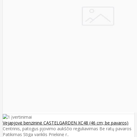
Vejapjovė benzininė CASTELGARDEN XC48 (46 cm; be pavaros)
Centrinis, patogus pjovimo aukščio reguliavimas Be ratų pavaros
Patikimas Stiga variklis Priekinė r..