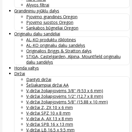
Alyvos filtrai
Grandininių pjūklų dalys
Pjovimo grandinės Oregon
Pjovimo juostos Oregon
Sankabos būgneliai Oregon
Originalių dalių sandėliai
AL-KO produktų išklotinės
AL-KO originalių dalių sandėlys
Originalios Briggs & Stratton dalys
STIGA, Castelgarden, Alpina, Mountfield originalių
dalių sandėlys
Honda valtys
Diržai
Dantyti diržai
Šešiakampiai diržai AA
V-diržai žoliapjovėms 3/8" (9.53 x 6 mm)
V-diržai žoliapjovėms 1/2" (12.7 x 8 mm)
V-diržai žoliapjovėms 5/8" (15.88 x 10 mm)
V-diržai Z, ZX 10 x 6 mm
V-diržai SPZ 10 x 8 mm
V-diržai A, AX 13 x 8 mm
V-diržai SPB 16 x 13 mm
V-diržai LB 16.5 x 9.5 mm