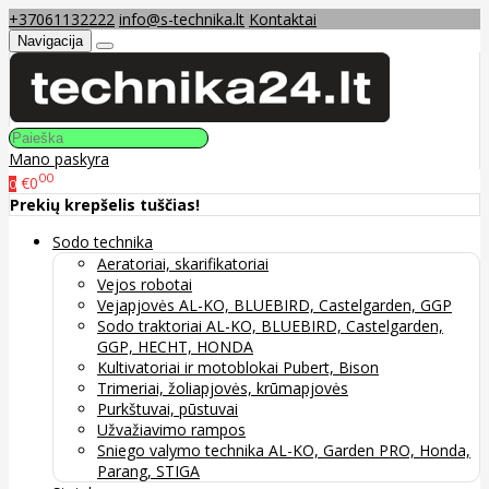
+37061132222
info@s-technika.lt
Kontaktai
Navigacija
Mano paskyra
00
€0
0
Prekių krepšelis tuščias!
Sodo technika
Aeratoriai, skarifikatoriai
Vejos robotai
Vejapjovės AL-KO, BLUEBIRD, Castelgarden, GGP
Sodo traktoriai AL-KO, BLUEBIRD, Castelgarden,
GGP, HECHT, HONDA
Kultivatoriai ir motoblokai Pubert, Bison
Trimeriai, žoliapjovės, krūmapjovės
Purkštuvai, pūstuvai
Užvažiavimo rampos
Sniego valymo technika AL-KO, Garden PRO, Honda,
Parang, STIGA