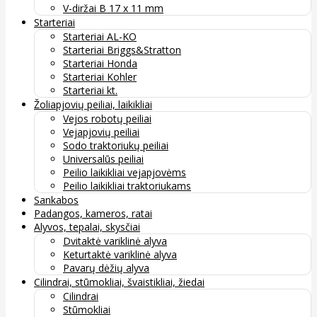
V-diržai B 17 x 11 mm
Starteriai
Starteriai AL-KO
Starteriai Briggs&Stratton
Starteriai Honda
Starteriai Kohler
Starteriai kt.
Žoliapjovių peiliai, laikikliai
Vejos robotų peiliai
Vejapjovių peiliai
Sodo traktoriukų peiliai
Universalūs peiliai
Peilio laikikliai vejapjovėms
Peilio laikikliai traktoriukams
Sankabos
Padangos, kameros, ratai
Alyvos, tepalai, skysčiai
Dvitaktė variklinė alyva
Keturtaktė variklinė alyva
Pavarų dėžių alyva
Cilindrai, stūmokliai, švaistikliai, žiedai
Cilindrai
Stūmokliai