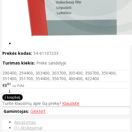
Prekės kodas:
54-61107233
Turimas kiekis:
Prekė sandėlyje
290400, 294400, 303400, 303700, 305400, 350700, 350400,
351400, 351700, 354400, 356700, 400400, 422400
81
€8
su PVM
Turite klausimų apie šią prekę?
Klauskite
Gamintojas:
GRANIT
Aprašymas
(1) Atsiliepimai