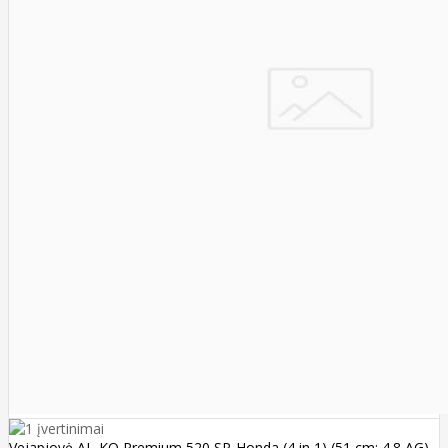
Vejapjovė AL-KO Premium 520 SP-Honda (4 in 1) (51 cm; 4.8 AG)