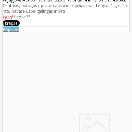
Centrinis, patogus pjovimo aukščio reguliavimas Lengva 1 greičio
ratų pavara Labai galingas ir pati..
00
00
€620
€719
Į krepšelį
Populiari