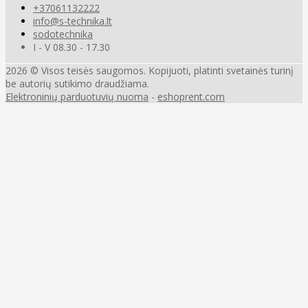
+37061132222
info@s-technika.lt
sodotechnika
I - V 08.30 - 17.30
2026 © Visos teisės saugomos. Kopijuoti, platinti svetainės turinį
be autorių sutikimo draudžiama.
Elektroninių parduotuvių nuoma
-
eshoprent.com