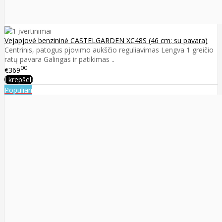
Vejapjovė benzininė CASTELGARDEN XC48S (46 cm; su pavara)
Centrinis, patogus pjovimo aukščio reguliavimas Lengva 1 greičio
ratų pavara Galingas ir patikimas ..
00
€369
Į krepšelį
Populiari