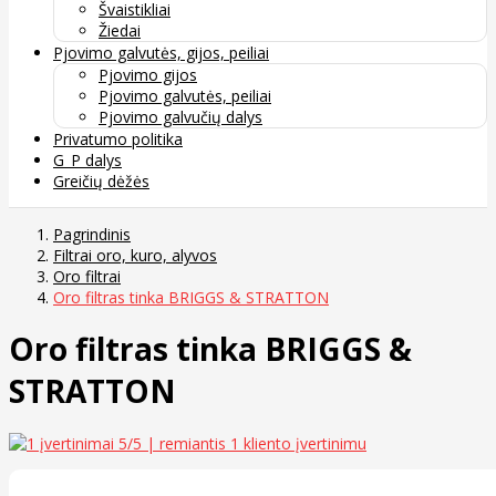
Švaistikliai
Žiedai
Pjovimo galvutės, gijos, peiliai
Pjovimo gijos
Pjovimo galvutės, peiliai
Pjovimo galvučių dalys
Privatumo politika
G_P dalys
Greičių dėžės
Pagrindinis
Filtrai oro, kuro, alyvos
Oro filtrai
Oro filtras tinka BRIGGS & STRATTON
Oro filtras tinka BRIGGS &
STRATTON
5
/5 | remiantis
1
kliento įvertinimu