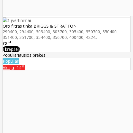
Oro filtras tinka BRIGGS & STRATTON
290400, 294400, 303400, 303700, 305400, 350700, 350400,
351400, 351700, 354400, 356700, 400400, 4224..
81
€8
Į krepšelį
Populiariausios prekės
Populiari
%
Akcija
-14