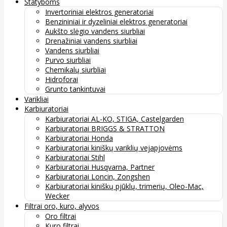
Statyboms
Invertoriniai elektros generatoriai
Benzininiai ir dyzeliniai elektros generatoriai
Aukšto slėgio vandens siurbliai
Drenažiniai vandens siurbliai
Vandens siurbliai
Purvo siurbliai
Chemikalų siurbliai
Hidroforai
Grunto tankintuvai
Varikliai
Karbiuratoriai
Karbiuratoriai AL-KO, STIGA, Castelgarden
Karbiuratoriai BRIGGS & STRATTON
Karbiuratoriai Honda
Karbiuratoriai kiniškų variklių vejapjovėms
Karbiuratoriai Stihl
Karbiuratoriai Husqvarna, Partner
Karbiuratoriai Loncin, Zongshen
Karbiuratoriai kiniškų pjūklų, trimerių, Oleo-Mac,
Wecker
Filtrai oro, kuro, alyvos
Oro filtrai
Kuro filtrai