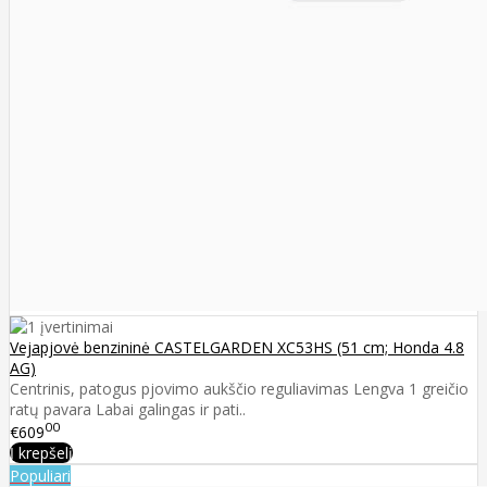
Vejapjovė benzininė CASTELGARDEN XC53HS (51 cm; Honda 4.8
AG)
Centrinis, patogus pjovimo aukščio reguliavimas Lengva 1 greičio
ratų pavara Labai galingas ir pati..
00
€609
Į krepšelį
Populiari