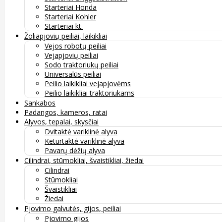
Starteriai Honda
Starteriai Kohler
Starteriai kt.
Žoliapjovių peiliai, laikikliai
Vejos robotų peiliai
Vejapjovių peiliai
Sodo traktoriukų peiliai
Universalūs peiliai
Peilio laikikliai vejapjovėms
Peilio laikikliai traktoriukams
Sankabos
Padangos, kameros, ratai
Alyvos, tepalai, skysčiai
Dvitaktė variklinė alyva
Keturtaktė variklinė alyva
Pavarų dėžių alyva
Cilindrai, stūmokliai, švaistikliai, žiedai
Cilindrai
Stūmokliai
Švaistikliai
Žiedai
Pjovimo galvutės, gijos, peiliai
Pjovimo gijos