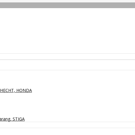
P, HECHT, HONDA
arang, STIGA