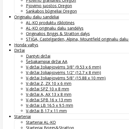
Pjovimo grandinės Oregon
Pjovimo juostos Oregon
Sankabos būgneliai Oregon
Originalių dalių sandėliai
AL-KO produktų išklotinės
AL-KO originalių dalių sandėlys
Originalios Briggs & Stratton dalys
STIGA, Castelgarden, Alpina, Mountfield originalių dali
Honda valtys
Diržai
Dantyti diržai
Šešiakampiai diržai AA
V-diržai žoliapjovėms 3/8" (9.53 x 6 mm)
V-diržai žoliapjovėms 1/2" (12.7 x 8 mm)
V-diržai žoliapjovėms 5/8" (15.88 x 10 mm)
V-diržai Z, ZX 10 x 6 mm
V-diržai SPZ 10 x 8 mm
V-diržai A, AX 13 x 8 mm
V-diržai SPB 16 x 13 mm
V-diržai LB 16.5 x 9.5 mm
V-diržai B 17 x 11 mm
Starteriai
Starteriai AL-KO
Starteriai Briggs&Stratton