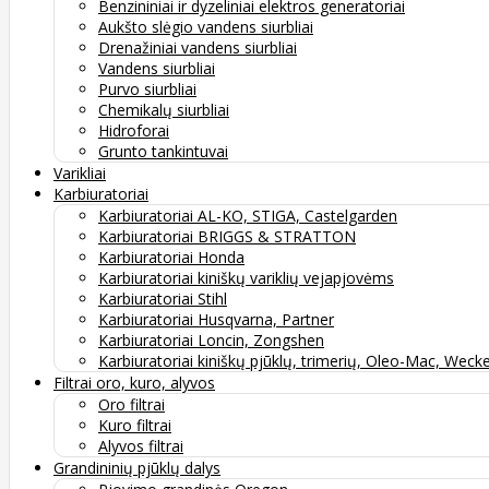
Benzininiai ir dyzeliniai elektros generatoriai
Aukšto slėgio vandens siurbliai
Drenažiniai vandens siurbliai
Vandens siurbliai
Purvo siurbliai
Chemikalų siurbliai
Hidroforai
Grunto tankintuvai
Varikliai
Karbiuratoriai
Karbiuratoriai AL-KO, STIGA, Castelgarden
Karbiuratoriai BRIGGS & STRATTON
Karbiuratoriai Honda
Karbiuratoriai kiniškų variklių vejapjovėms
Karbiuratoriai Stihl
Karbiuratoriai Husqvarna, Partner
Karbiuratoriai Loncin, Zongshen
Karbiuratoriai kiniškų pjūklų, trimerių, Oleo-Mac, Weck
Filtrai oro, kuro, alyvos
Oro filtrai
Kuro filtrai
Alyvos filtrai
Grandininių pjūklų dalys