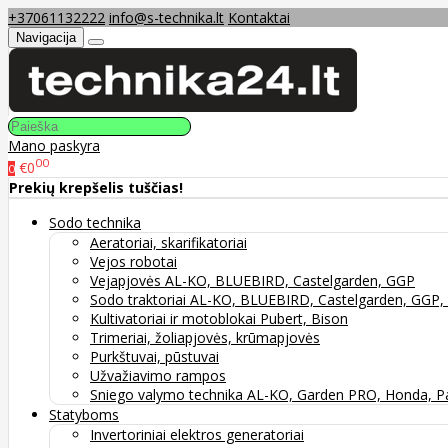
+37061132222
info@s-technika.lt
Kontaktai
Navigacija
Mano paskyra
00
€0
0
Prekių krepšelis tuščias!
Sodo technika
Aeratoriai, skarifikatoriai
Vejos robotai
Vejapjovės AL-KO, BLUEBIRD, Castelgarden, GGP
Sodo traktoriai AL-KO, BLUEBIRD, Castelgarden, GG
Kultivatoriai ir motoblokai Pubert, Bison
Trimeriai, žoliapjovės, krūmapjovės
Purkštuvai, pūstuvai
Užvažiavimo rampos
Sniego valymo technika AL-KO, Garden PRO, Honda, P
Statyboms
Invertoriniai elektros generatoriai