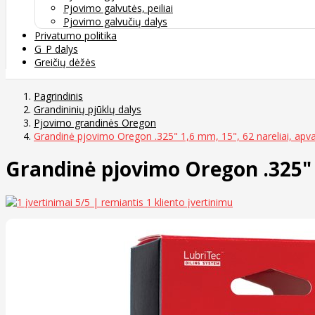
Pjovimo galvutės, peiliai
Pjovimo galvučių dalys
Privatumo politika
G_P dalys
Greičių dėžės
Pagrindinis
Grandininių pjūklų dalys
Pjovimo grandinės Oregon
Grandinė pjovimo Oregon .325" 1,6 mm, 15", 62 nareliai, apv
Grandinė pjovimo Oregon .325" 
5
/5 | remiantis
1
kliento įvertinimu