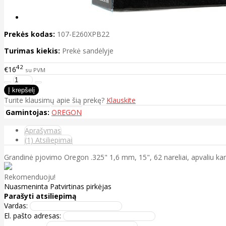
Prekės kodas:
107-E260XPB22
Turimas kiekis:
Prekė sandėlyje
42
€16
su PVM
Turite klausimų apie šią prekę?
Klauskite
Gamintojas:
OREGON
Aprašymas
(1) Atsiliepimai
Grandinė pjovimo Oregon .325" 1,6 mm, 15", 62 nareliai, apvaliu k
Rekomenduoju!
Nuasmeninta
Patvirtinas pirkėjas
Parašyti atsiliepimą
Vardas:
El. pašto adresas: