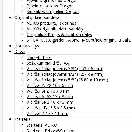
Pjovimo grandinės Oregon
Pjovimo juostos Oregon
Sankabos būgneliai Oregon
Originalių dalių sandėliai
AL-KO produktų išklotinės
AL-KO originalių dalių sandėlys
Originalios Briggs & Stratton dalys
STIGA, Castelgarden, Alpina, Mountfield originalių dali
Honda valtys
Diržai
Dantyti diržai
Šešiakampiai diržai AA
V-diržai žoliapjovėms 3/8" (9.53 x 6 mm)
V-diržai žoliapjovėms 1/2" (12.7 x 8 mm)
V-diržai žoliapjovėms 5/8" (15.88 x 10 mm)
V-diržai Z, ZX 10 x 6 mm
V-diržai SPZ 10 x 8 mm
V-diržai A, AX 13 x 8 mm
V-diržai SPB 16 x 13 mm
V-diržai LB 16.5 x 9.5 mm
V-diržai B 17 x 11 mm
Starteriai
Starteriai AL-KO
Starteriai Briggs&Stratton