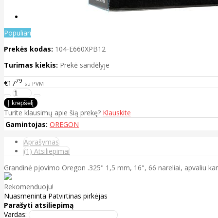
Populiari
Prekės kodas:
104-E660XPB12
Turimas kiekis:
Prekė sandėlyje
79
€17
su PVM
Turite klausimų apie šią prekę?
Klauskite
Gamintojas:
OREGON
Aprašymas
(1) Atsiliepimai
Grandinė pjovimo Oregon .325" 1,5 mm, 16", 66 nareliai, apvaliu k
Rekomenduoju!
Nuasmeninta
Patvirtinas pirkėjas
Parašyti atsiliepimą
Vardas: