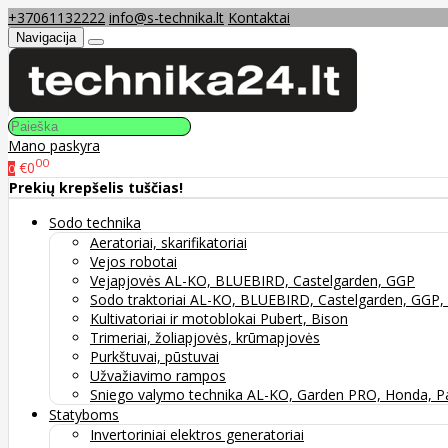
+37061132222
info@s-technika.lt
Kontaktai
Navigacija
Mano paskyra
00
€0
0
Prekių krepšelis tuščias!
Sodo technika
Aeratoriai, skarifikatoriai
Vejos robotai
Vejapjovės AL-KO, BLUEBIRD, Castelgarden, GGP
Sodo traktoriai AL-KO, BLUEBIRD, Castelgarden, GG
Kultivatoriai ir motoblokai Pubert, Bison
Trimeriai, žoliapjovės, krūmapjovės
Purkštuvai, pūstuvai
Užvažiavimo rampos
Sniego valymo technika AL-KO, Garden PRO, Honda, P
Statyboms
Invertoriniai elektros generatoriai