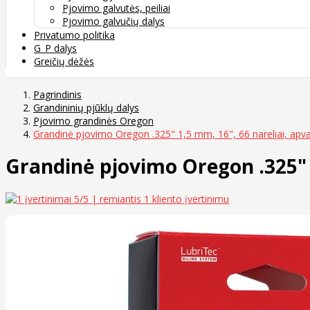
Pjovimo galvutės, peiliai
Pjovimo galvučių dalys
Privatumo politika
G_P dalys
Greičių dėžės
Pagrindinis
Grandininių pjūklų dalys
Pjovimo grandinės Oregon
Grandinė pjovimo Oregon .325" 1,5 mm, 16", 66 nareliai, apv
Grandinė pjovimo Oregon .325" 
5
/5 | remiantis
1
kliento įvertinimu