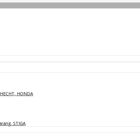
P, HECHT, HONDA
arang, STIGA