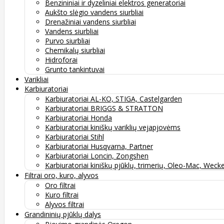
Benzininiai ir dyzeliniai elektros generatoriai
Aukšto slėgio vandens siurbliai
Drenažiniai vandens siurbliai
Vandens siurbliai
Purvo siurbliai
Chemikalų siurbliai
Hidroforai
Grunto tankintuvai
Varikliai
Karbiuratoriai
Karbiuratoriai AL-KO, STIGA, Castelgarden
Karbiuratoriai BRIGGS & STRATTON
Karbiuratoriai Honda
Karbiuratoriai kiniškų variklių vejapjovėms
Karbiuratoriai Stihl
Karbiuratoriai Husqvarna, Partner
Karbiuratoriai Loncin, Zongshen
Karbiuratoriai kiniškų pjūklų, trimerių, Oleo-Mac, Weck
Filtrai oro, kuro, alyvos
Oro filtrai
Kuro filtrai
Alyvos filtrai
Grandininių pjūklų dalys