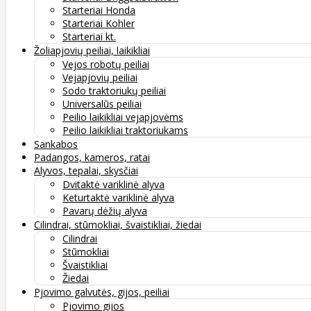
Starteriai Honda
Starteriai Kohler
Starteriai kt.
Žoliapjovių peiliai, laikikliai
Vejos robotų peiliai
Vejapjovių peiliai
Sodo traktoriukų peiliai
Universalūs peiliai
Peilio laikikliai vejapjovėms
Peilio laikikliai traktoriukams
Sankabos
Padangos, kameros, ratai
Alyvos, tepalai, skysčiai
Dvitaktė variklinė alyva
Keturtaktė variklinė alyva
Pavarų dėžių alyva
Cilindrai, stūmokliai, švaistikliai, žiedai
Cilindrai
Stūmokliai
Švaistikliai
Žiedai
Pjovimo galvutės, gijos, peiliai
Pjovimo gijos