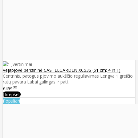
Vejapjovė benzininė CASTELGARDEN XC53S (51 cm; 4 in 1)
Centrinis, patogus pjovimo aukščio reguliavimas Lengva 1 greičio
ratų pavara Labai galingas ir pati..
00
€459
Į krepšelį
Populiari