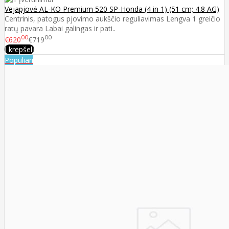
Vejapjovė AL-KO Premium 520 SP-Honda (4 in 1) (51 cm; 4.8 AG)
Centrinis, patogus pjovimo aukščio reguliavimas Lengva 1 greičio
ratų pavara Labai galingas ir pati..
00
00
€620
€719
Į krepšelį
Populiari