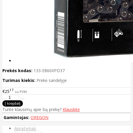
Prekės kodas:
133-E860XPD37
Turimas kiekis:
Prekė sandėlyje
17
€25
su PVM
Turite klausimų apie šią prekę?
Klauskite
Gamintojas:
OREGON
Aprašymas