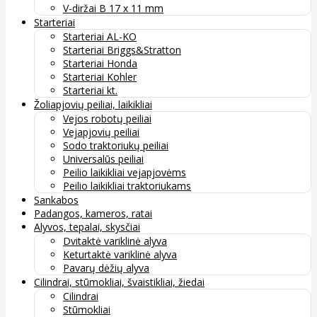
V-diržai B 17 x 11 mm
Starteriai
Starteriai AL-KO
Starteriai Briggs&Stratton
Starteriai Honda
Starteriai Kohler
Starteriai kt.
Žoliapjovių peiliai, laikikliai
Vejos robotų peiliai
Vejapjovių peiliai
Sodo traktoriukų peiliai
Universalūs peiliai
Peilio laikikliai vejapjovėms
Peilio laikikliai traktoriukams
Sankabos
Padangos, kameros, ratai
Alyvos, tepalai, skysčiai
Dvitaktė variklinė alyva
Keturtaktė variklinė alyva
Pavarų dėžių alyva
Cilindrai, stūmokliai, švaistikliai, žiedai
Cilindrai
Stūmokliai