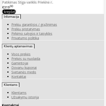
Patikimas Stiga variklis Priekinė r..
00
€319
Į krepšelį
Informacija
Prekių garantijos / grąžinimas
Prekių pristatymas
Pirkimo sąlygos ir taisyklės
Privatumo politika
Klientų aptarnavimas
Visos prekės
Prekės su nuolaida
Gamintojai
Dovanų kuponai
Svetainės medis
Kontaktai
Klientams
Klientams
Užsakymų istorija
Kontaktai