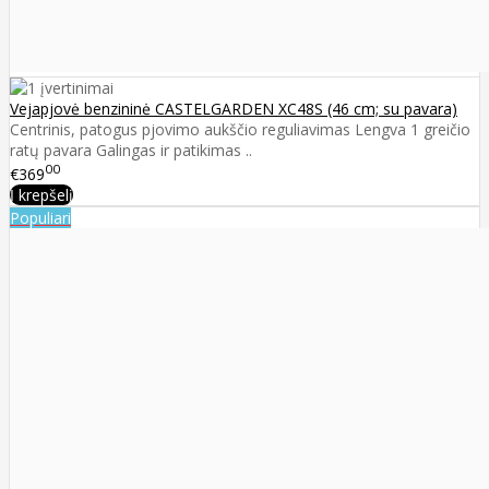
Vejapjovė benzininė CASTELGARDEN XC48S (46 cm; su pavara)
Centrinis, patogus pjovimo aukščio reguliavimas Lengva 1 greičio
ratų pavara Galingas ir patikimas ..
00
€369
Į krepšelį
Populiari