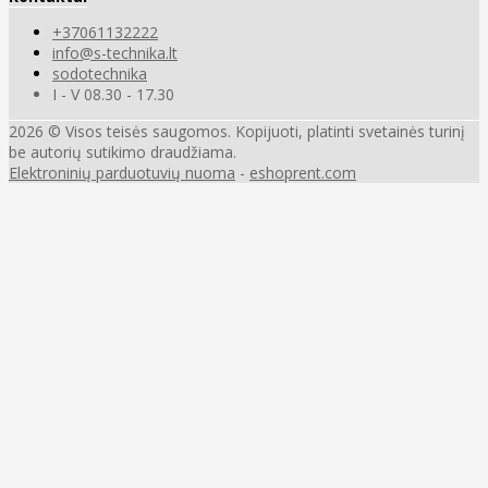
+37061132222
info@s-technika.lt
sodotechnika
I - V 08.30 - 17.30
2026 © Visos teisės saugomos. Kopijuoti, platinti svetainės turinį
be autorių sutikimo draudžiama.
Elektroninių parduotuvių nuoma
-
eshoprent.com