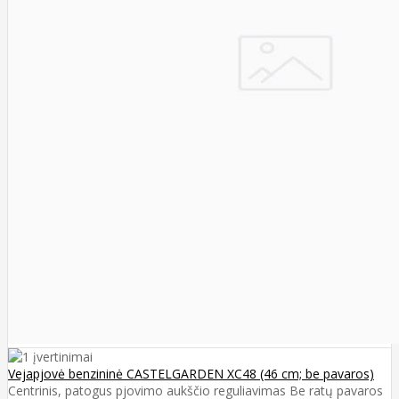
Vejapjovė benzininė CASTELGARDEN XC48 (46 cm; be pavaros)
Centrinis, patogus pjovimo aukščio reguliavimas Be ratų pavaros