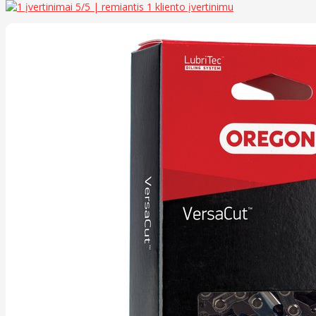
5
/5 | remiantis
1
kliento įvertinimu