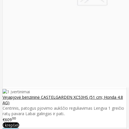
Vejapjovė benzininė CASTELGARDEN XC53HS (51 cm; Honda 4.8
AG)
Centrinis, patogus pjovimo aukščio reguliavimas Lengva 1 greičio
ratų pavara Labai galingas ir pati..
00
€609
Į krepšelį