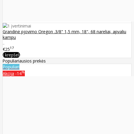
Grandinė pjovimo Oregon .3/8" 1,5 mm, 18", 68 nareliai, apvaliu
kampu
..
17
€25
Į krepšelį
Populiariausios prekės
Populiari
%
Akcija
-14