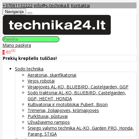
+37061132222
info@s-technika.lt
Kontaktai
Navigacija
Mano paskyra
00
€0
0
Prekių krepšelis tuščias!
Sodo technika
Aeratoriai, skarifikatoriai
Vejos robotai
Vejapjovės AL-KO, BLUEBIRD, Castelgarden, GGP
Sodo traktoriai AL-KO, BLUEBIRD, Castelgarden,
GGP, HECHT, HONDA
Kultivatoriai ir motoblokai Pubert, Bison
Trimeriai, žoliapjovės, krūmapjovės
Purkštuvai, pūstuvai
Užvažiavimo rampos
Sniego valymo technika AL-KO, Garden PRO, Honda,
Parang, STIGA