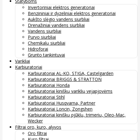
Statyboms
Invertoriniai elektros generatoriai
Benzininiai ir dyzeliniai elektros generatoriai
Aukšto slėgio vandens siurbliai
Drenažiniai vandens siurbliai
Vandens siurbliai
Purvo siurbliai
Chemikalų siurbliai
Hidroforai
Grunto tankintuvai
Varikliai
Karbiuratoriai
Karbiuratoriai AL-KO, STIGA, Castelgarden
Karbiuratoriai BRIGGS & STRATTON
Karbiuratoriai Honda
Karbiuratoriai kiniškų variklių vejapjovėms
Karbiuratoriai Stihl
Karbiuratoriai Husqvarna, Partner
Karbiuratoriai Loncin, Zongshen
Karbiuratoriai kiniškų pjūklų, trimerių, Oleo-Mac,
Wecker
Filtrai oro, kuro, alyvos
Oro filtrai
Kuro filtrai