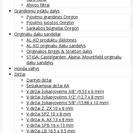
Alyvos filtrai
Grandininių pjūklų dalys
Pjovimo grandinės Oregon
Pjovimo juostos Oregon
Sankabos būgneliai Oregon
Originalių dalių sandėliai
AL-KO produktų išklotinės
AL-KO originalių dalių sandėlys
Originalios Briggs & Stratton dalys
STIGA, Castelgarden, Alpina, Mountfield originalių
dalių sandėlys
Honda valtys
Diržai
Dantyti diržai
Šešiakampiai diržai AA
V-diržai žoliapjovėms 3/8" (9.53 x 6 mm)
V-diržai žoliapjovėms 1/2" (12.7 x 8 mm)
V-diržai žoliapjovėms 5/8" (15.88 x 10 mm)
V-diržai Z, ZX 10 x 6 mm
V-diržai SPZ 10 x 8 mm
V-diržai A, AX 13 x 8 mm
V-diržai SPB 16 x 13 mm
V-diržai LB 16.5 x 9.5 mm