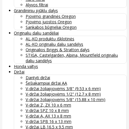
Alyvos filtrai
Grandininių pjūklų dalys
Pjovimo grandinės Oregon
Pjovimo juostos Oregon
Sankabos būgneliai Oregon
Originalių dalių sandėliai
AL-KO produktų išklotinės
AL-KO originalių dalių sandėlys
Originalios Briggs & Stratton dalys
STIGA, Castelgarden, Alpina, Mountfield originalių
dalių sandėlys
Honda valtys
Diržai
Dantyti diržai
Šešiakampiai diržai AA
V-diržai žoliapjovėms 3/8" (9.53 x 6 mm)
V-diržai žoliapjovėms 1/2" (12.7 x 8 mm)
V-diržai žoliapjovėms 5/8" (15.88 x 10 mm)
V-diržai Z, ZX 10 x 6 mm
V-diržai SPZ 10 x 8 mm
V-diržai A, AX 13 x 8 mm
V-diržai SPB 16 x 13 mm
V-diržai LB 16.5 x 9.5 mm