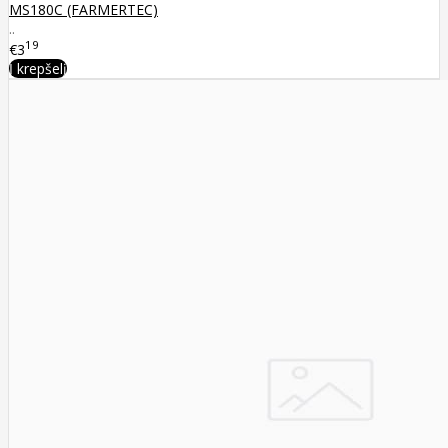
MS180C (FARMERTEC)
..
19
€3
Į krepšelį