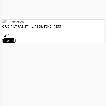
ORO FILTRAS STIHL FS38, FS45, FS55
..
94
€4
Į krepšelį