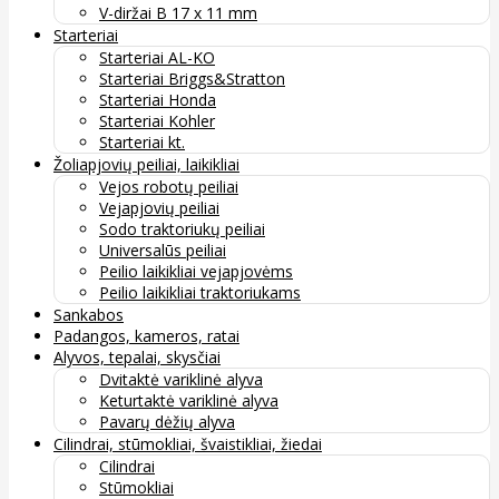
V-diržai B 17 x 11 mm
Starteriai
Starteriai AL-KO
Starteriai Briggs&Stratton
Starteriai Honda
Starteriai Kohler
Starteriai kt.
Žoliapjovių peiliai, laikikliai
Vejos robotų peiliai
Vejapjovių peiliai
Sodo traktoriukų peiliai
Universalūs peiliai
Peilio laikikliai vejapjovėms
Peilio laikikliai traktoriukams
Sankabos
Padangos, kameros, ratai
Alyvos, tepalai, skysčiai
Dvitaktė variklinė alyva
Keturtaktė variklinė alyva
Pavarų dėžių alyva
Cilindrai, stūmokliai, švaistikliai, žiedai
Cilindrai
Stūmokliai