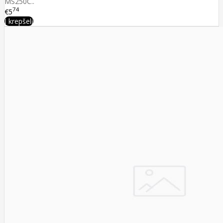
MS250C..
74
€5
Į krepšelį