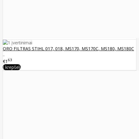
ORO FILTRAS STIHL 017, 018, MS170, MS170C, MS180, MS180C
..
63
€1
Į krepšelį