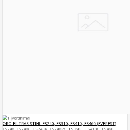
ORO FILTRAS STIHL FS240, FS310, FS410, FS460 (EVEREST)
FS240, FS240C, FS240R, FS240RC, FS360C, FS410C, FS460C,