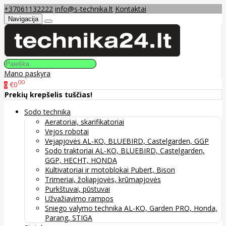
+37061132222
info@s-technika.lt
Kontaktai
Navigacija
Mano paskyra
00
€0
0
Prekių krepšelis tuščias!
Sodo technika
Aeratoriai, skarifikatoriai
Vejos robotai
Vejapjovės AL-KO, BLUEBIRD, Castelgarden, GGP
Sodo traktoriai AL-KO, BLUEBIRD, Castelgarden,
GGP, HECHT, HONDA
Kultivatoriai ir motoblokai Pubert, Bison
Trimeriai, žoliapjovės, krūmapjovės
Purkštuvai, pūstuvai
Užvažiavimo rampos
Sniego valymo technika AL-KO, Garden PRO, Honda,
Parang, STIGA