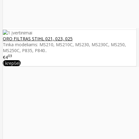
ORO FILTRAS STIHL 021, 023, 025
Tinka modeliams: MS210, MS210C, MS230, MS230C, MS250,
MS250C, P835, P840..
03
€4
Į krepšelį