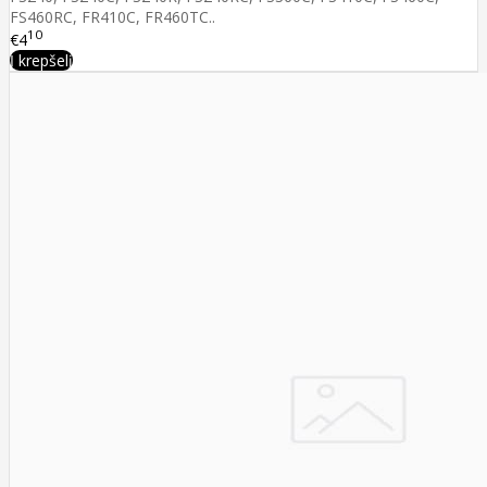
FS460RC, FR410C, FR460TC..
10
€4
Į krepšelį