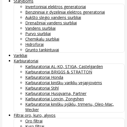
Statyboms
Invertoriniai elektros generatoriai
Benzininiai ir dyzeliniai elektros generatoriai
Aukšto slėgio vandens siurbliai
Drenažiniai vandens siurbliai
Vandens siurbliai
Purvo siurbliai
Chemikalų siurbliai
Hidroforai
Grunto tankintuvai
Varikliai
Karbiuratoriai
Karbiuratoriai AL-KO, STIGA, Castelgarden
Karbiuratoriai BRIGGS & STRATTON
Karbiuratoriai Honda
Karbiuratoriai kiniškų variklių vejapjovėms
Karbiuratoriai Stihl
Karbiuratoriai Husqvarna, Partner
Karbiuratoriai Loncin, Zongshen
Karbiuratoriai kiniškų pjūklų, trimerių, Oleo-Mac,
Wecker
Filtrai oro, kuro, alyvos
Oro filtrai
Kuro filtrai