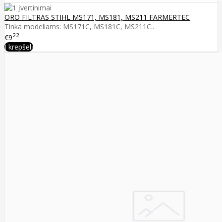
ORO FILTRAS STIHL MS171, MS181, MS211 FARMERTEC
Tinka modeliams: MS171C, MS181C, MS211C..
22
€9
Į krepšelį