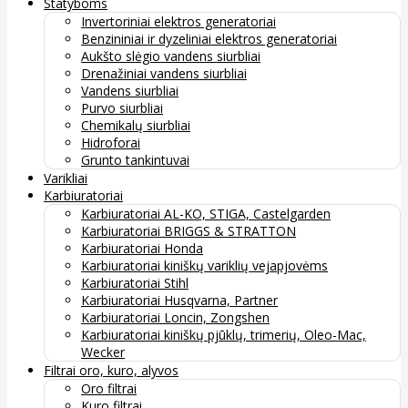
Statyboms
Invertoriniai elektros generatoriai
Benzininiai ir dyzeliniai elektros generatoriai
Aukšto slėgio vandens siurbliai
Drenažiniai vandens siurbliai
Vandens siurbliai
Purvo siurbliai
Chemikalų siurbliai
Hidroforai
Grunto tankintuvai
Varikliai
Karbiuratoriai
Karbiuratoriai AL-KO, STIGA, Castelgarden
Karbiuratoriai BRIGGS & STRATTON
Karbiuratoriai Honda
Karbiuratoriai kiniškų variklių vejapjovėms
Karbiuratoriai Stihl
Karbiuratoriai Husqvarna, Partner
Karbiuratoriai Loncin, Zongshen
Karbiuratoriai kiniškų pjūklų, trimerių, Oleo-Mac,
Wecker
Filtrai oro, kuro, alyvos
Oro filtrai
Kuro filtrai