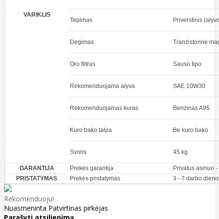
VARIKLIS
Tepimas
Priverstinis (alyvo
Degimas
Tranzistorinė ma
Oro filtras
Sauso tipo
Rekomenduojama alyva
SAE 10W30
Rekomenduojamas kuras
Benzinas A95
Kuro bako talpa
Be kuro bako
Svoris
45 kg
GARANTIJA
Prekės garantija
Privatus asmuo -
PRISTATYMAS
Prekės pristatymas
3 - 7 darbo dieno
Rekomenduoju!
Nuasmeninta
Patvirtinas pirkėjas
Parašyti atsiliepimą