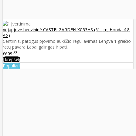
Vejapjovė benzininė CASTELGARDEN XC53HS (51 cm; Honda 4.8
AG)
Centrinis, patogus pjovimo aukščio reguliavimas Lengva 1 greičio
ratų pavara Labai galingas ir pati..
00
€609
Į krepšelį
Populiari