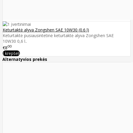
Keturtaktė alyva Zongshen SAE 10W30 (0.6 l)
Keturtaktė pusiausintetinė keturtaktė alyva Zongshen SAE
10W30 0,6 l..
00
€8
Į krepšelį
Alternatyvios prekės