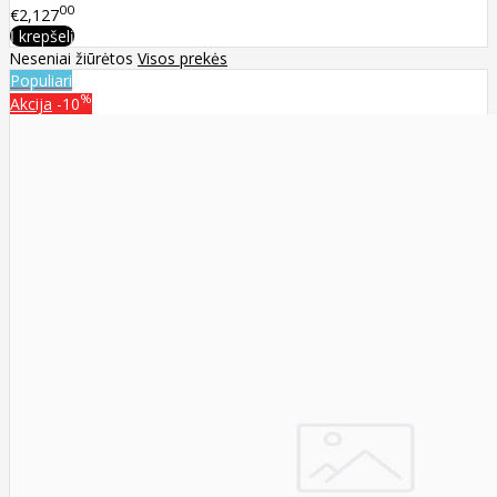
00
€2,127
Į krepšelį
Neseniai žiūrėtos
Visos prekės
Populiari
%
Akcija
-10