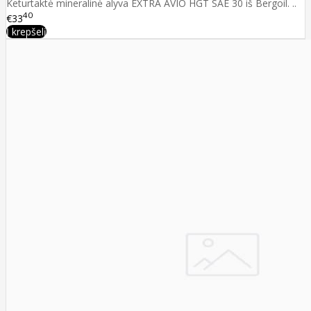
Keturtaktė mineralinė alyva EXTRA AVIO HGT SAE 30 iš Bergoil. ..
40
€33
Į krepšelį