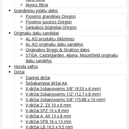
Alyvos filtrai
Grandininių pjūklų dalys
Pjovimo grandinės Oregon
Pjovimo juostos Oregon
Sankabos būgneliai Oregon
Originalių dalių sandėliai
AL-KO produktų išklotinės
AL-KO originalių dalių sandėlys
Originalios Briggs & Stratton dalys
STIGA, Castelgarden, Alpina, Mountfield originalių
dalių sandėlys
Honda valtys
Diržai
Dantyti diržai
Šešiakampiai diržai AA
V-diržai žoliapjovėms 3/8" (9.53 x 6 mm)
V-diržai žoliapjovėms 1/2" (12.7 x 8 mm)
V-diržai žoliapjovėms 5/8" (15.88 x 10 mm)
V-diržai Z, ZX 10 x 6 mm
V-diržai SPZ 10 x 8 mm
V-diržai A, AX 13 x 8 mm
V-diržai SPB 16 x 13 mm
V-diržai LB 16.5 x 9.5 mm