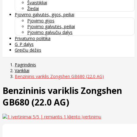
Švaistikliai
Žiedai
Pjovimo galvutės, gijos, peiliai
Pjovimo gijos
Pjovimo galvutės, peiliai
Pjovimo galvučių dalys
Privatumo politika
G_P dalys
Greičių dėžės
Pagrindinis
Varikliai
Benzininis variklis Zongshen GB680 (22.0 AG)
Benzininis variklis Zongshen
GB680 (22.0 AG)
5
/5 | remiantis
1
kliento įvertinimu