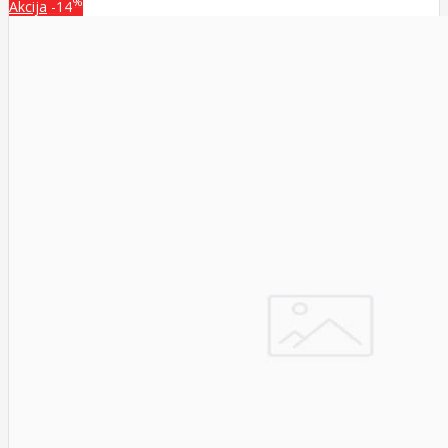
%
Akcija
-14