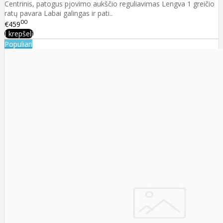
Centrinis, patogus pjovimo aukščio reguliavimas Lengva 1 greičio
ratų pavara Labai galingas ir pati..
00
€459
Į krepšelį
Populiari