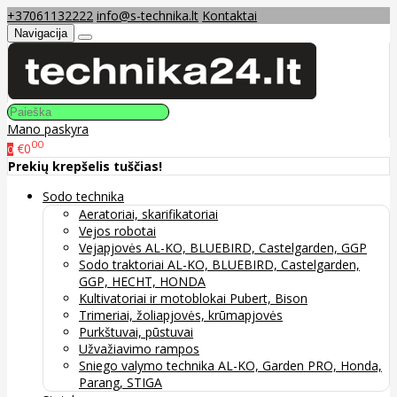
+37061132222
info@s-technika.lt
Kontaktai
Navigacija
Mano paskyra
00
€0
0
Prekių krepšelis tuščias!
Sodo technika
Aeratoriai, skarifikatoriai
Vejos robotai
Vejapjovės AL-KO, BLUEBIRD, Castelgarden, GGP
Sodo traktoriai AL-KO, BLUEBIRD, Castelgarden,
GGP, HECHT, HONDA
Kultivatoriai ir motoblokai Pubert, Bison
Trimeriai, žoliapjovės, krūmapjovės
Purkštuvai, pūstuvai
Užvažiavimo rampos
Sniego valymo technika AL-KO, Garden PRO, Honda,
Parang, STIGA