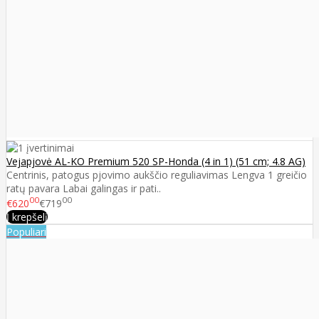
Vejapjovė AL-KO Premium 520 SP-Honda (4 in 1) (51 cm; 4.8 AG)
Centrinis, patogus pjovimo aukščio reguliavimas Lengva 1 greičio
ratų pavara Labai galingas ir pati..
00
00
€620
€719
Į krepšelį
Populiari