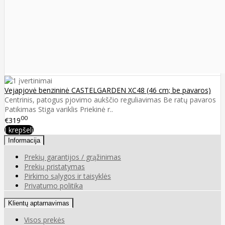
Vejapjovė benzininė CASTELGARDEN XC48 (46 cm; be pavaros)
Centrinis, patogus pjovimo aukščio reguliavimas Be ratų pavaros
Patikimas Stiga variklis Priekinė r..
00
€319
Į krepšelį
Informacija
Prekių garantijos / grąžinimas
Prekių pristatymas
Pirkimo sąlygos ir taisyklės
Privatumo politika
Klientų aptarnavimas
Visos prekės