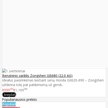
Benzininis variklis Zongshen GB680 (22.0 AG)
Idealus pasirinkimas keičiant seną Honda GX620-690 – Zongshen
užtikrina tokį pat patikimumą už gerok..
00
00
€999
€1,109
Į krepšelį
Populiariausios prekės
Populiari