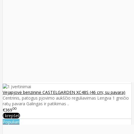
Vejapjovė benzininė CASTELGARDEN XC48S (46 cm; su pavara)
Centrinis, patogus pjovimo aukščio reguliavimas Lengva 1 greičio
ratų pavara Galingas ir patikimas ..
00
€369
Į krepšelį
Populiari