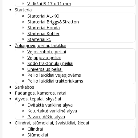
V-diržai B 17 x 11 mm
Starteriai
Starteriai AL-KO
Starteriai Briggs&Stratton
Starteriai Honda
Starteriai Kohler
Starteriai kt.
Žoliapjovių peiliai, laikikliai
Vejos robotų peiliai
Vejapjovių peiliai
Sodo traktoriukų peiliai
Universalūs peiliai
Peilio laikikliai vejapjovėms
Peilio laikikliai traktoriukams
Sankabos
Padangos, kameros, ratai
Alyvos, tepalai, skysčiai
Dvitaktė variklinė alyva
Keturtaktė variklinė alyva
Pavarų dėžių alyva
Cilindrai, stūmokliai, švaistikliai, žiedai
Cilindrai
Stūmokliai