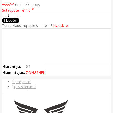
00
00
€999
€1,109
su PVM
00
Sutaupote - €110
Turite klausimų apie šią prekę?
Klauskite
Garantija:
24
Gamintojas:
ZONGSHEN
Aprašymas
(1) Atsiliepimai