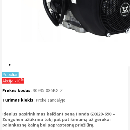
Populiari
%
Akcija
-10
Prekės kodas:
30935-086BG-Z
Turimas kiekis:
Prekė sandėlyje
Idealus pasirinkimas keičiant seną Honda GX620-690 –
Zongshen užtikrina tokį pat patikimumą už gerokai
palankesnę kainą bei paprastesnę priežiūrą.