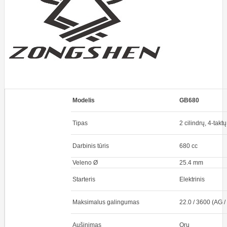
Modelis
GB680
Tipas
2 cilindrų, 4-taktų
Darbinis tūris
680 cc
Veleno Ø
25.4 mm
Starteris
Elektrinis
Maksimalus galingumas
22.0 / 3600 (AG /
Aušinimas
Oru